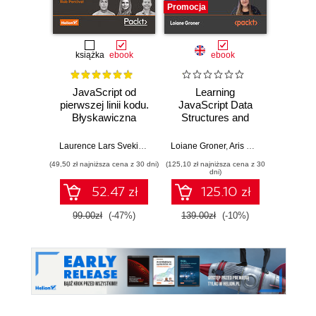
Promocja
książka
ebook
ebook
JavaScript od
Learning
F
pierwszej linii kodu.
JavaScript Data
Dev
Błyskawiczna
Structures and
nauka pisania gier,
Algorithms.
Dario
stron WWW i
Enhance your
Laurence Lars Svekis
,
Maaike van Putten
Loiane Groner
,
Rob Percival
,
Aris Markogiannakis
,
D
aplikacji
problem-solving
(49,50 zł najniższa cena z 30 dni)
(125,10 zł najniższa cena z 30
(125,10 zł 
internetowych
skills in JavaScript
dni)
and TypeScript -
52.47 zł
125.10 zł
Fourth Edition
99.00zł
(-47%)
139.00zł
(-10%)
139.0