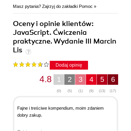
Masz pytania? Zajrzyj do zakładki
Pomoc
»
Oceny i opinie klientów:
JavaScript. Ćwiczenia
praktyczne. Wydanie III Marcin
Lis
Dodaj opinię
4.8
1
2
3
4
5
6
(0)
(5)
(1)
(9)
(13)
(17)
Fajne i treściwe kompendium, moim zdaniem
dobry zakup.