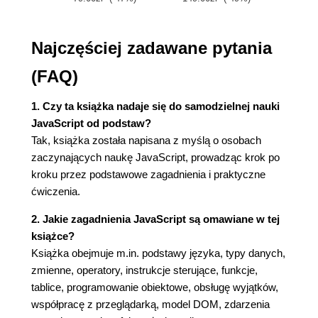
Rozdział 6. Programowanie obiektowe (95)
Obiekty w JavaScripcie (95)
Najczęściej zadawane pytania
Tworzenie obiektów za pomocą literałów (96)
Konstruktor typu obiektowego (99)
(FAQ)
Metody obiektów (101)
Iteracja po właściwościach (102)
1. Czy ta książka nadaje się do samodzielnej nauki
Funkcje to też obiekty (105)
JavaScript od podstaw?
Prototypy, czyli dziedziczenie w JavaScripcie
Tak, książka została napisana z myślą o osobach
(107)
zaczynających naukę JavaScript, prowadząc krok po
kroku przez podstawowe zagadnienia i praktyczne
Rozdział 7. Wyjątki (111)
ćwiczenia.
Zgłaszanie wyjątków (111)
Przechwytywanie wyjątków (114)
2. Jakie zagadnienia JavaScript są omawiane w tej
Blok finally (118)
książce?
Książka obejmuje m.in. podstawy języka, typy danych,
Rozdział 8. Obiekty i funkcje globalne (121)
zmienne, operatory, instrukcje sterujące, funkcje,
Funkcje globalne (121)
tablice, programowanie obiektowe, obsługę wyjątków,
Przetwarzanie wyrażeń (123)
współpracę z przeglądarką, model DOM, zdarzenia
Przetwarzanie wartości liczbowych (125)