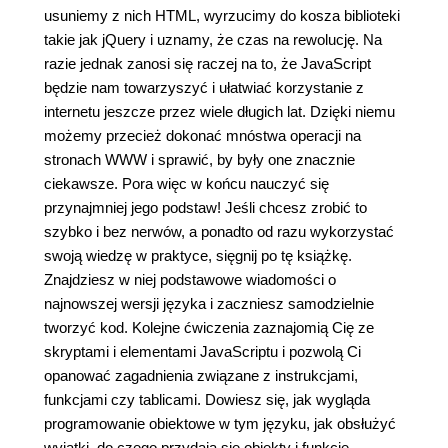
usuniemy z nich HTML, wyrzucimy do kosza biblioteki
takie jak jQuery i uznamy, że czas na rewolucję. Na
razie jednak zanosi się raczej na to, że JavaScript
będzie nam towarzyszyć i ułatwiać korzystanie z
internetu jeszcze przez wiele długich lat. Dzięki niemu
możemy przecież dokonać mnóstwa operacji na
stronach WWW i sprawić, by były one znacznie
ciekawsze. Pora więc w końcu nauczyć się
przynajmniej jego podstaw! Jeśli chcesz zrobić to
szybko i bez nerwów, a ponadto od razu wykorzystać
swoją wiedzę w praktyce, sięgnij po tę książkę.
Znajdziesz w niej podstawowe wiadomości o
najnowszej wersji języka i zaczniesz samodzielnie
tworzyć kod. Kolejne ćwiczenia zaznajomią Cię ze
skryptami i elementami JavaScriptu i pozwolą Ci
opanować zagadnienia związane z instrukcjami,
funkcjami czy tablicami. Dowiesz się, jak wygląda
programowanie obiektowe w tym języku, jak obsłużyć
wyjątki, do czego przydają się obiekty i funkcje