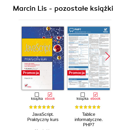
Marcin Lis - pozostałe książki
Promocja
Promocja
Promocj
książka
ebook
książka
ebook
ksią
JavaScript.
Tablice
PHP7. 
Praktyczny kurs
informatyczne.
PHP7