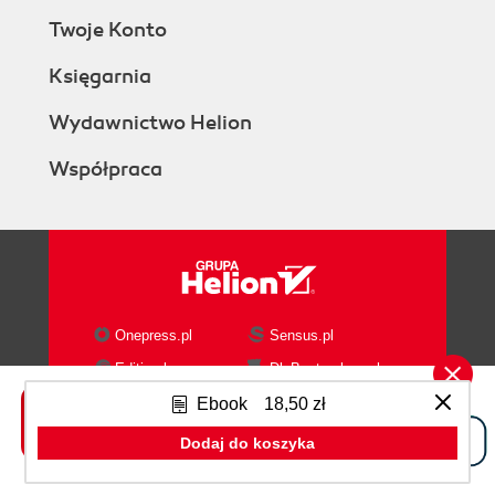
Twoje Konto
Księgarnia
Wydawnictwo Helion
Współpraca
Onepress.pl
Sensus.pl
Editio.pl
DlaBystrzakow.pl
Bezdroza.pl
Ebookpoint.pl
Ebook
18,50 zł
Videopoint.pl
Beya.pl
Dodaj do koszyka
Czytalisek.pl
Sploty