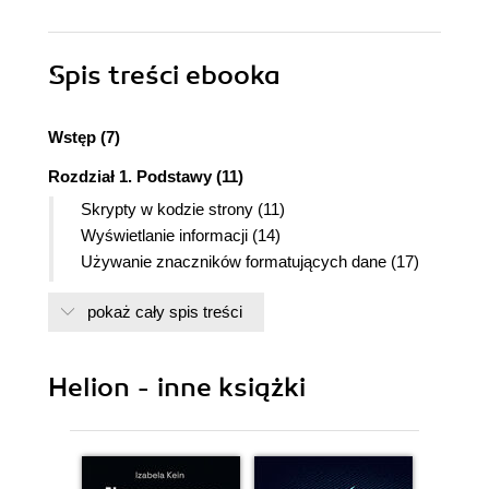
Spis treści
ebooka
Wstęp (7)
Rozdział 1. Podstawy (11)
Skrypty w kodzie strony (11)
Wyświetlanie informacji (14)
Używanie znaczników formatujących dane (17)
Gdy przeglądarka nie obsługuje skryptów (19)
pokaż cały spis treści
JavaScript to NIE skrypty Javy! (20)
Rozdział 2. Elementy języka (21)
Komentarze (21)
Helion - inne książki
Typy danych (23)
Zmienne (26)
Operatory (29)