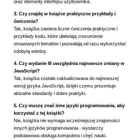
oraz elementy interfejsu użytkownika.
Matematyka (129)
Data i czas (134)
3. Czy znajdę w książce praktyczne przykłady i
Ciągi znaków (143)
ćwiczenia?
Rozdział 9. Współpraca z przeglądarką (147)
Tak, książka zawiera liczne ćwiczenia praktyczne i
przykłady kodu, które ułatwiają zrozumienie
Obiekty udostępniane przez przeglądarkę (147)
omawianych tematów i pozwalają od razu wykorzystać
Obiekt window (148)
zdobytą wiedzę.
Obiekt document (156)
Obiekt history (158)
4. Czy wydanie III uwzględnia najnowsze zmiany w
Obiekt location (159)
JavaScript?
Obiekt navigator (163)
Tak, książka została zaktualizowana do najnowszej
Rozdział 10. Elementy witryny (model DOM) (167)
wersji języka JavaScript, dzięki czemu prezentuje
aktualne standardy i dobre praktyki.
Jak przeglądarka "widzi" dokument? (167)
Dostęp do elementów strony (170)
5. Czy muszę znać inne języki programowania, aby
Odczyt i zmiana atrybutów oraz stylów CSS (174)
korzystać z tej książki?
Odwołania do istniejących węzłów (177)
Nie, książka nie wymaga wcześniejszej znajomości
Dynamiczne tworzenie fragmentów strony (180)
innych języków programowania - wystarczy
Rozdział 11. Zdarzenia (183)
podstawowa obsługa komputera i chęć nauki.