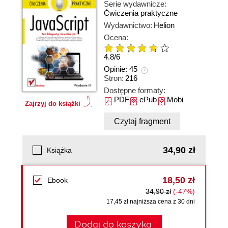
Serie wydawnicze:
Ćwiczenia praktyczne
Wydawnictwo:
Helion
Ocena:
4.8
/
6
Opinie:
45
Stron:
216
Dostępne formaty:
PDF
ePub
Mobi
Zajrzyj do książki
Czytaj fragment
34,90 zł
Książka
18,50 zł
Ebook
34,90 zł
(-47%)
17,45 zł najniższa cena z 30 dni
Dodaj do koszyka