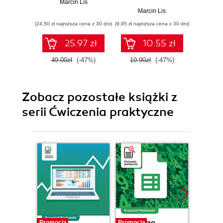
Marcin Lis
Ma
Marcin Lis
(24,50 zł najniższa cena z 30 dni)
(9,95 zł najniższa cena z 30 dni)
(34,50 zł naj
25.97 zł
10.55 zł
49.00zł
(-47%)
19.90zł
(-47%)
69.0
Zobacz pozostałe książki z
serii Ćwiczenia praktyczne
Promocja
Promocja
Promocj