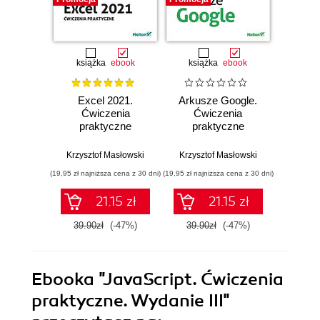
książka
ebook
książka
ebook
ksią
Excel 2021.
Arkusze Google.
Exc
Ćwiczenia
Ćwiczenia
Ćw
praktyczne
praktyczne
zaaw
Krzysztof Masłowski
Krzysztof Masłowski
Krzysz
(19,95 zł najniższa cena z 30 dni)
(19,95 zł najniższa cena z 30 dni)
(19,95 zł naj
21.15 zł
21.15 zł
39.90zł
(-47%)
39.90zł
(-47%)
39.9
Ebooka
"JavaScript. Ćwiczenia
praktyczne. Wydanie III"