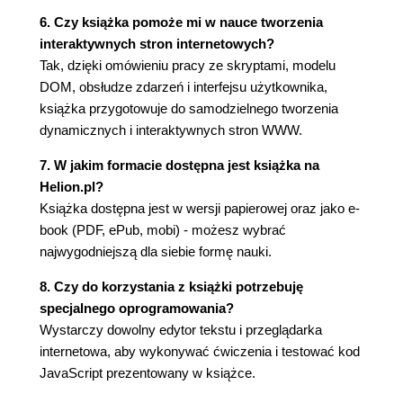
Zdarzenia na stronie WWW (183)
6. Czy książka pomoże mi w nauce tworzenia
Zdarzenia jako właściwości elementów witryny
interaktywnych stron internetowych?
(186)
Tak, dzięki omówieniu pracy ze skryptami, modelu
Rejestrowanie procedur obsługi (190)
DOM, obsłudze zdarzeń i interfejsu użytkownika,
Usuwanie procedur obsługi (193)
książka przygotowuje do samodzielnego tworzenia
Obsługa klawiatury i myszy (195)
dynamicznych i interaktywnych stron WWW.
Rozdział 12. Obsługa interfejsu użytkownika (199)
7. W jakim formacie dostępna jest książka na
Elementy witryny (199)
Helion.pl?
Pola wyboru typu checkbox (201)
Książka dostępna jest w wersji papierowej oraz jako e-
Pola wyboru typu radio (202)
book (PDF, ePub, mobi) - możesz wybrać
Pola tekstowe (text) (205)
najwygodniejszą dla siebie formę nauki.
Rozszerzone pola tekstowe (textarea) (206)
Listy (209)
8. Czy do korzystania z książki potrzebuję
specjalnego oprogramowania?
Wystarczy dowolny edytor tekstu i przeglądarka
internetowa, aby wykonywać ćwiczenia i testować kod
JavaScript prezentowany w książce.