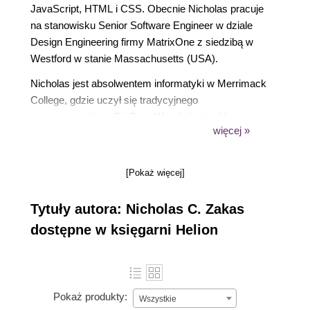
JavaScript, HTML i CSS. Obecnie Nicholas pracuje
na stanowisku Senior Software Engineer w dziale
Design Engineering firmy MatrixOne z siedzibą w
Westford w stanie Massachusetts (USA).
Nicholas jest absolwentem informatyki w Merrimack
College, gdzie uczył się tradycyjnego
programowania w C i C++. W trakcie studiów w
więcej »
wolnym czasie poznawał świat sieci WWW i kodu
HTML. W końcu posiadł na tyle dużą wiedzę, by
zatrudnić się jako webmaster w małej firmie
[Pokaż więcej]
programistycznej Radnet Inc. w Wakefield w stanie
Massachusetts. Tam właśnie Nicholas zaczął
Tytuły autora: Nicholas C. Zakas
poznawać JavaScript, pracując nad aplikacjami
dostępne w księgarni Helion
WWW.
Pokaż produkty:
Wszystkie