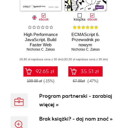
ebook
książka
ebook
High Performance
ECMAScript 6.
JavaScript. Build
Przewodnik po
Faster Web
nowym
Nicholas C. Zakas
Application
standardzie języka
Nicholas C. Zakas
Interfaces
JavaScript
(29,90 zł najniższa cena z 30 dni)
(33,50 zł najniższa cena z 30 dni)
92.65 zł
35.51 zł
109.00 zł
(-15%)
67.00zł
(-47%)
Program partnerski - zarabiaj
więcej »
Brak książki? - daj nam znać »