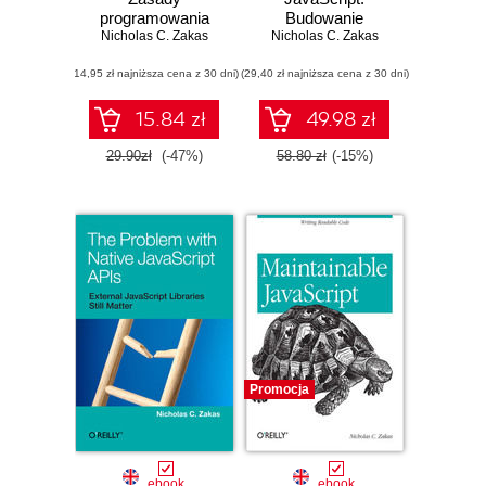
programowania
Budowanie
Nicholas C. Zakas
obiektowego
Nicholas C. Zakas
szybkich
interfejsów aplikacji
(14,95 zł najniższa cena z 30 dni)
(29,40 zł najniższa cena z 30 dni)
15.84 zł
49.98 zł
29.90zł
(-47%)
58.80 zł
(-15%)
Promocja
ebook
ebook