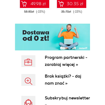
49.98 zł
30.35 zł
58.80zł
(-15%)
35.70zł
(-15%)
37.8
Program partnerski -
zarabiaj więcej »
Brak książki? - daj
nam znać »
Subskrybuj newsletter
»