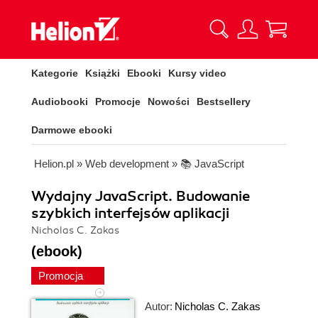
Kategorie
Książki
Ebooki
Kursy video
Audiobooki
Promocje
Nowości
Bestsellery
Darmowe ebooki
Helion.pl
»
Web development
»
📚 JavaScript
Wydajny JavaScript. Budowanie
szybkich interfejsów aplikacji
Nicholas C. Zakas
(ebook)
Promocja
Autor:
Nicholas C. Zakas