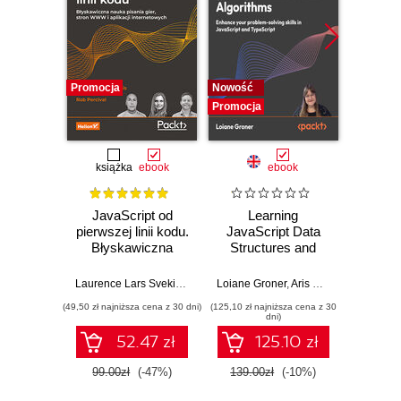
Promocja
Nowość
Promocj
Promocja
książka
ebook
ebook
JavaScript od
Learning
F
pierwszej linii kodu.
JavaScript Data
Dev
Błyskawiczna
Structures and
nauka pisania gier,
Algorithms.
Dario
stron WWW i
Enhance your
Laurence Lars Svekis
,
Maaike van Putten
Loiane Groner
,
Rob Percival
,
Aris Markogiannakis
,
D
aplikacji
problem-solving
(49,50 zł najniższa cena z 30 dni)
(125,10 zł najniższa cena z 30
(125,10 zł 
internetowych
skills in JavaScript
dni)
and TypeScript -
52.47 zł
125.10 zł
Fourth Edition
99.00zł
(-47%)
139.00zł
(-10%)
139.0