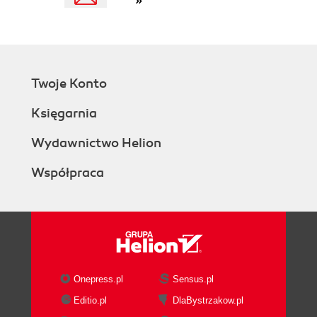
Twoje Konto
Księgarnia
Wydawnictwo Helion
Współpraca
Onepress.pl
Sensus.pl
Editio.pl
DlaBystrzakow.pl