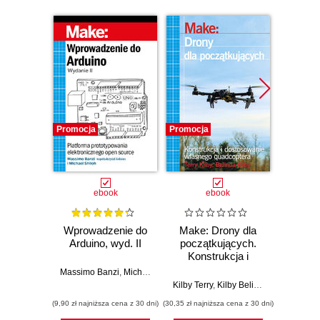
Promocja
Promocja
Promocj
ebook
ebook
Wprowadzenie do
Make: Drony dla
Ostra
Arduino, wyd. II
początkujących.
kuli
Konstrukcja i
Ubera 
dostosowanie
na
Massimo Banzi
,
Michael Shiloh
własnego
Kilby Terry
,
Kilby Belinda
Adam
quadcoptera
(9,90 zł najniższa cena z 30 dni)
(30,35 zł najniższa cena z 30 dni)
(9,90 zł najn