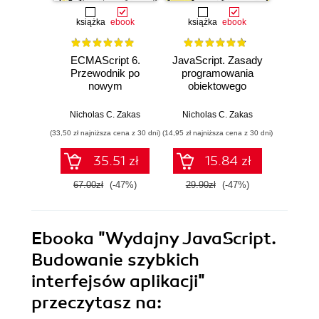
książka
ebook
książka
ebook
ECMAScript 6.
JavaScript. Zasady
The P
Przewodnik po
programowania
Native
nowym
obiektowego
standardzie języka
JavaScript
Nicholas C. Zakas
Nicholas C. Zakas
Nicho
(33,50 zł najniższa cena z 30 dni)
(14,95 zł najniższa cena z 30 dni)
35.51 zł
15.84 zł
67.00zł
(-47%)
29.90zł
(-47%)
Ebooka
"Wydajny JavaScript.
Budowanie szybkich
interfejsów aplikacji"
przeczytasz na: