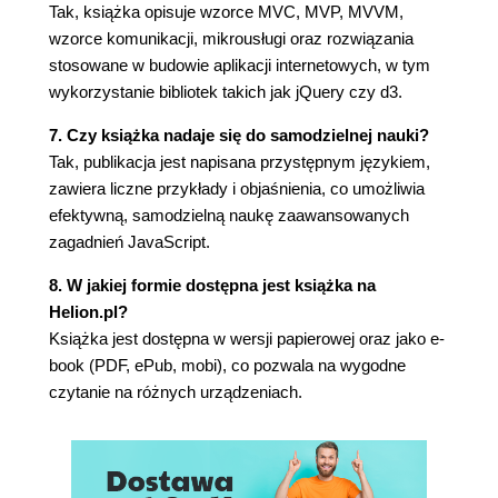
Implementacja (109)
Tak, książka opisuje wzorce MVC, MVP, MVVM,
Memento (110)
wzorce komunikacji, mikrousługi oraz rozwiązania
Implementacja (111)
stosowane w budowie aplikacji internetowych, w tym
Obserwator (113)
wykorzystanie bibliotek takich jak jQuery czy d3.
Implementacja (114)
7. Czy książka nadaje się do samodzielnej nauki?
Stan (116)
Tak, publikacja jest napisana przystępnym językiem,
Implementacja (117)
zawiera liczne przykłady i objaśnienia, co umożliwia
Strategia (119)
efektywną, samodzielną naukę zaawansowanych
Implementacja (121)
zagadnień JavaScript.
Metoda szablonowa (123)
Implementacja (124)
8. W jakiej formie dostępna jest książka na
Odwiedzający (125)
Helion.pl?
Rady i wskazówki (129)
Książka jest dostępna w wersji papierowej oraz jako e-
Podsumowanie (130)
book (PDF, ePub, mobi), co pozwala na wygodne
CZĘŚĆ II. INNE WZORCE (131)
czytanie na różnych urządzeniach.
Rozdział 6. Programowanie funkcyjne (133)
Funkcje w programowaniu funkcyjnym są
pozbawione efektów ubocznych (134)