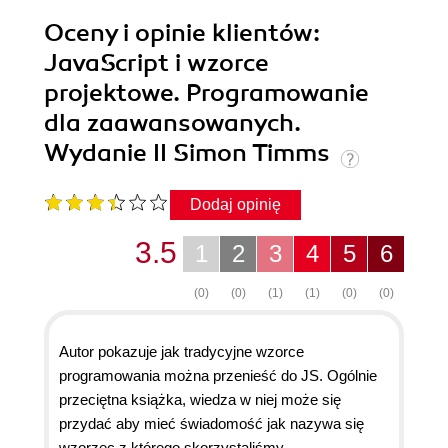
Oceny i opinie klientów:
JavaScript i wzorce
projektowe. Programowanie
dla zaawansowanych.
Wydanie II Simon Timms
Dodaj opinię
3.5
1
2
3
4
5
6
(0)
(0)
(1)
(1)
(0)
(0)
Autor pokazuje jak tradycyjne wzorce
programowania można przenieść do JS. Ogólnie
przeciętna książka, wiedza w niej może się
przydać aby mieć świadomość jak nazywa się
wzorzec z którego skorzystaliśmy.