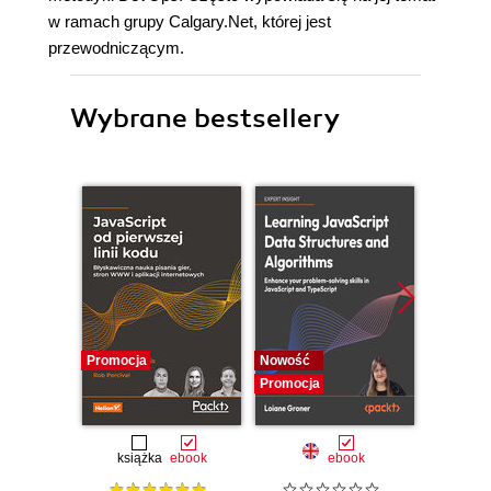
w ramach grupy Calgary.Net, której jest
przewodniczącym.
Wybrane bestsellery
Promocja
Nowość
Promocj
Promocja
książka
ebook
ebook