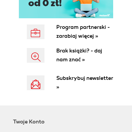
Przekazywanie funkcji (134)
Implementacja (136)
Filtry i potoki (138)
Implementacja (139)
Program partnerski -
Akumulatory (141)
zarabiaj więcej »
Implementacja (142)
Zapamiętywanie (142)
Brak książki? - daj
Implementacja (143)
nam znać »
Niezmienność (145)
"Leniwe" tworzenie instancji (146)
Implementacja (146)
Subskrybuj newsletter
Rady i wskazówki (148)
»
Podsumowanie (149)
Rozdział 7. Programowanie reaktywne (151)
Zmiany stanu aplikacji (152)
Strumienie (152)
Filtrowanie strumieni (155)
Twoje Konto
Scalanie strumieni (157)