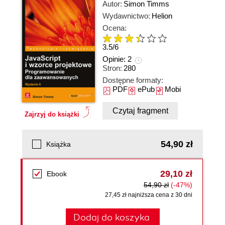
Autor:
Simon Timms
Wydawnictwo:
Helion
Ocena:
3.5
/
6
Opinie:
2
Stron:
280
Dostępne formaty:
PDF
ePub
Mobi
Czytaj fragment
Zajrzyj do książki
54,90 zł
Książka
29,10 zł
Ebook
54,90 zł
(-47%)
27,45 zł najniższa cena z 30 dni
Dodaj do koszyka