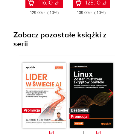
116.10 zł
125.10 zł
JavaScript design
reliable and
patterns - Second
maintainable code
129.00zł
(-10%)
139.00zł
(-10%)
269.0
Edition
Zobacz pozostałe książki z
serii
Promocja
Bestseller
Promocj
Promocja