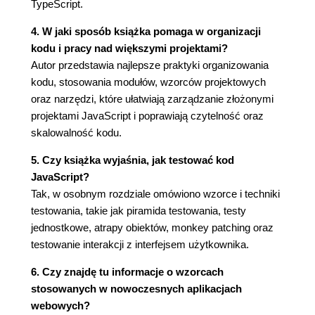
TypeScript.
Pełnomocnik (91)
Implementacja (92)
4. W jaki sposób książka pomaga w organizacji
Rady i wskazówki (93)
kodu i pracy nad większymi projektami?
Podsumowanie (94)
Autor przedstawia najlepsze praktyki organizowania
Rozdział 5. Wzorce operacyjne (95)
kodu, stosowania modułów, wzorców projektowych
oraz narzędzi, które ułatwiają zarządzanie złożonymi
Łańcuch odpowiedzialności (96)
projektami JavaScript i poprawiają czytelność oraz
Implementacja (96)
skalowalność kodu.
Polecenie (100)
Komunikat polecenia (100)
5. Czy książka wyjaśnia, jak testować kod
Element wywołujący (Invoker) (102)
JavaScript?
Element odbierający (Receiver) (103)
Tak, w osobnym rozdziale omówiono wzorce i techniki
Interpreter (103)
testowania, takie jak piramida testowania, testy
Przykład (104)
jednostkowe, atrapy obiektów, monkey patching oraz
Implementacja (104)
testowanie interakcji z interfejsem użytkownika.
Iterator (106)
Implementacja (106)
6. Czy znajdę tu informacje o wzorcach
Iteratory standardu ECMAScript 2015 (107)
stosowanych w nowoczesnych aplikacjach
Mediator (108)
webowych?