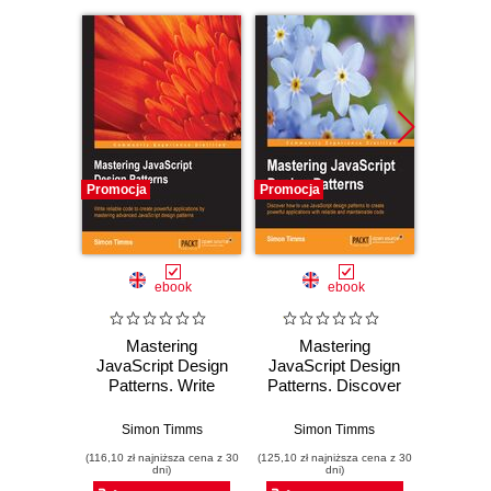
Promocja
Promocja
Promocj
ebook
ebook
Mastering
Mastering
Jav
JavaScript Design
JavaScript Design
Moving
Patterns. Write
Patterns. Discover
Keep ab
reliable code to
how to use
practi
create powerful
JavaScript design
modern
Simon Timms
Simon Timms
Ved Anta
applications by
patterns to create
(116,10 zł najniższa cena z 30
(125,10 zł najniższa cena z 30
(242,10 zł 
mastering
powerful
dni)
dni)
advanced
applications with