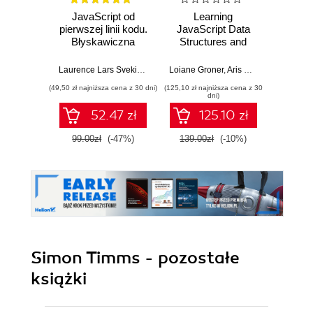
JavaScript od
Learning
F
pierwszej linii kodu.
JavaScript Data
Dev
Błyskawiczna
Structures and
nauka pisania gier,
Algorithms.
Dario
stron WWW i
Enhance your
Laurence Lars Svekis
,
Maaike van Putten
Loiane Groner
,
Rob Percival
,
Aris Markogiannakis
,
D
aplikacji
problem-solving
(49,50 zł najniższa cena z 30 dni)
(125,10 zł najniższa cena z 30
(125,10 zł 
internetowych
skills in JavaScript
dni)
and TypeScript -
52.47 zł
125.10 zł
Fourth Edition
99.00zł
(-47%)
139.00zł
(-10%)
139.0
Simon Timms - pozostałe
książki