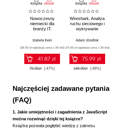
książka
ebook
książka
ebook
ksią
Obiekty w języku JavaScript (37)
Tworzenie prototypu (41)
Nowoczesny
Wireshark. Analiza
Aut
Dziedziczenie (44)
niemiecki dla
ruchu sieciowego i
prze
Moduły (45)
branży IT.
wykrywanie
s
Klasy i moduły standardu ECMAScript 2015 (49)
Praktyczne
włamań
ste
przykłady i
p
Najlepsze procedury i rozwiązywanie problemów
Izabela Kein
Adam Józefiok
Wito
ćwiczenia
(50)
(39,50 zł najniższa cena z 30 dni)
(74,50 zł najniższa cena z 30 dni)
(29,95 zł naj
Podsumowanie (50)
41.87 zł
75.99 zł
Rozdział 3. Wzorce kreacyjne (53)
79.00zł
(-47%)
149.00zł
(-49%)
59.9
Fabryka abstrakcyjna (54)
Implementacja (58)
Budowniczy (60)
Najczęściej zadawane pytania
Implementacja (61)
Metoda wytwórcza (63)
(FAQ)
Implementacja (63)
Singleton (66)
1. Jakie umiejętności i zagadnienia z JavaScript
Implementacja (67)
można rozwinąć dzięki tej książce?
Mankamenty (68)
Książka pozwala pogłębić wiedzę z zakresu