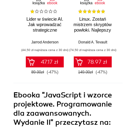
książka
ebook
książka
ebook
ksią
Lider w świecie AI.
Linux. Zostań
P
Jak wprowadzać
mistrzem skryptów
Re
strategiczne
powłoki. Najlepszy
Ob
innowacje, rozwijać
przewodnik, z
nauko
biznes i
którym
cz
Jarrod Anderson
Donald A. Tevault
William 
przewodzić
zoptymalizujesz,
eksp
(44,50 zł najniższa cena z 30 dni)
(74,50 zł najniższa cena z 30 dni)
(44,50 zł naj
zespołowi w erze
zautomatyzujesz i
anali
sztucznej
usprawnisz każde
Python
47.17 zł
78.97 zł
inteligencji
zadanie
89.00zł
(-47%)
149.00zł
(-47%)
89.0
Ebooka
"JavaScript i wzorce
projektowe. Programowanie
dla zaawansowanych.
Wydanie II"
przeczytasz na: