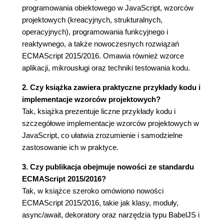
Prototyp (68)
programowania obiektowego w JavaScript, wzorców
Implementacja (69)
projektowych (kreacyjnych, strukturalnych,
Wskazówki i zabiegi (70)
operacyjnych), programowania funkcyjnego i
Podsumowanie (70)
reaktywnego, a także nowoczesnych rozwiązań
ECMAScript 2015/2016. Omawia również wzorce
Rozdział 4. Wzorce strukturalne (73)
aplikacji, mikrousługi oraz techniki testowania kodu.
Adapter (73)
Implementacja (75)
2. Czy książka zawiera praktyczne przykłady kodu i
Most (77)
implementacje wzorców projektowych?
Implementacja (78)
Tak, książka prezentuje liczne przykłady kodu i
Kompozyt (81)
szczegółowe implementacje wzorców projektowych w
Przykład (82)
JavaScript, co ułatwia zrozumienie i samodzielne
Implementacja (83)
zastosowanie ich w praktyce.
Dekorator (85)
3. Czy publikacja obejmuje nowości ze standardu
Implementacja (86)
ECMAScript 2015/2016?
Fasada (87)
Tak, w książce szeroko omówiono nowości
Implementacja (87)
ECMAScript 2015/2016, takie jak klasy, moduły,
Pyłek (89)
async/await, dekoratory oraz narzędzia typu BabelJS i
Implementacja (90)