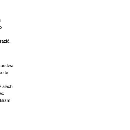
u
o
razić,
torstwa
po tę
ziałach
ec
 Brzmi