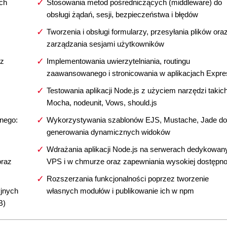
ch
Stosowania metod pośredniczących (middleware) do
obsługi żądań, sesji, bezpieczeństwa i błędów
Tworzenia i obsługi formularzy, przesyłania plików ora
zarządzania sesjami użytkowników
 z
Implementowania uwierzytelniania, routingu
zaawansowanego i stronicowania w aplikacjach Expre
Testowania aplikacji Node.js z użyciem narzędzi takich
Mocha, nodeunit, Vows, should.js
nego:
Wykorzystywania szablonów EJS, Mustache, Jade do
generowania dynamicznych widoków
Wdrażania aplikacji Node.js na serwerach dedykowan
oraz
VPS i w chmurze oraz zapewniania wysokiej dostępno
Rozszerzania funkcjonalności poprzez tworzenie
yjnych
własnych modułów i publikowanie ich w npm
B)