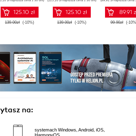
5,10 zł najniższa cena z 30 dni)
(125,10 zł najniższa cena z 30 dni)
(89,91 zł najniższa cena 
Fourth Edition
125.10 zł
125.10 zł
89.91 z
139.00zł
(-10%)
139.00zł
(-10%)
99.90zł
(-10%
ytasz na:
systemach Windows, Android, iOS,
HarmonyOS