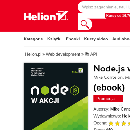
Kursy od 16,70
Kategorie
Książki
Ebooki
Kursy video
Audiobo
Helion.pl
»
Web development
»
📚 API
Node.js 
Mike Cantelon, Ma
(ebook)
Promocja
Autorzy:
Mike Cant
Wydawnictwo:
Heli
Ocena:
Stron:
440