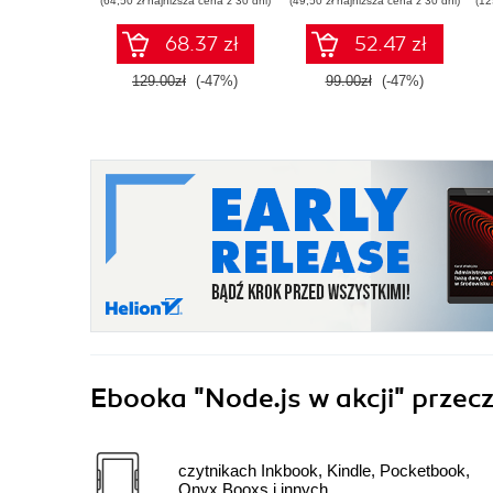
(64,50 zł najniższa cena z 30 dni)
(49,50 zł najniższa cena z 30 dni)
(12
68.37 zł
52.47 zł
129.00zł
(-47%)
99.00zł
(-47%)
Ebooka
"Node.js w akcji"
przecz
czytnikach Inkbook, Kindle, Pocketbook,
Onyx Booxs i innych