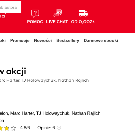
 zł
POMOC
LIVE CHAT
OD O,OOZŁ
oki
Promocje
Nowości
Bestsellery
Darmowe ebooki
w akcji
rc Harter, TJ Holowaychuk, Nathan Rajlich
elon
,
Marc Harter
,
TJ Holowaychuk
,
Nathan Rajlich
on
4.8
/
6
Opinie:
6