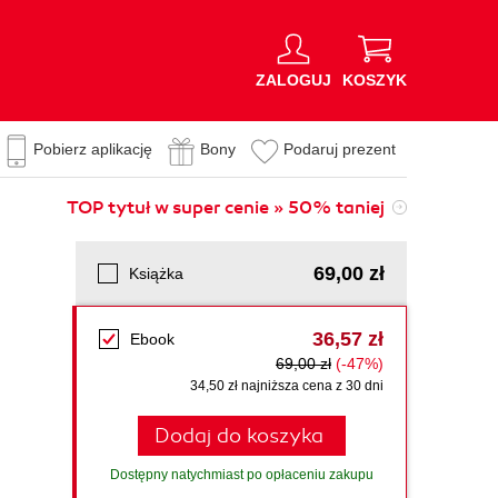
ZALOGUJ
KOSZYK
Pobierz aplikację
Bony
Podaruj prezent
TOP tytuł w super cenie » 50% taniej
69,00 zł
Książka
36,57 zł
Ebook
69,00 zł
(-47%)
34,50 zł najniższa cena z 30 dni
Dodaj do koszyka
Dostępny natychmiast po opłaceniu zakupu