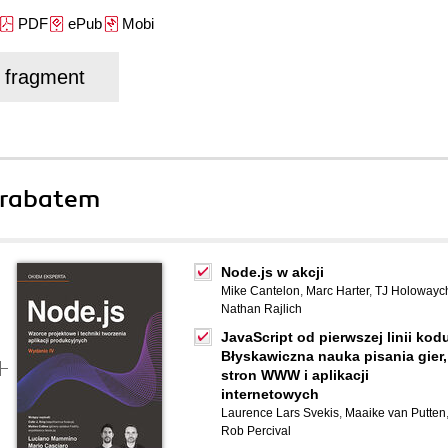
PDF
ePub
Mobi
j fragment
 rabatem
Node.js w akcji
Mike Cantelon
,
Marc Harter
,
TJ Holowayc
Nathan Rajlich
JavaScript od pierwszej linii kod
Błyskawiczna nauka pisania gier,
stron WWW i aplikacji
internetowych
Laurence Lars Svekis
,
Maaike van Putten
Rob Percival