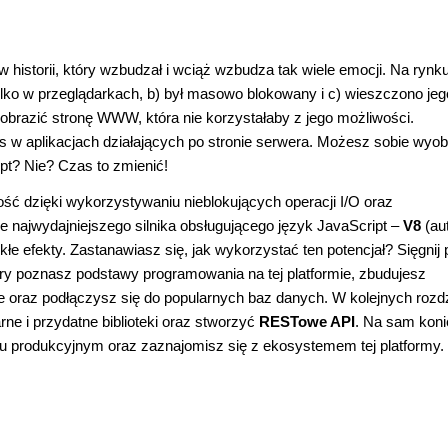
 historii, który wzbudzał i wciąż wzbudza tak wiele emocji. Na rynk
 tylko w przeglądarkach, b) był masowo blokowany i c) wieszczono jeg
yobrazić stronę WWW, która nie korzystałaby z jego możliwości.
 w aplikacjach działających po stronie serwera. Możesz sobie wyob
pt? Nie? Czas to zmienić!
ść dzięki wykorzystywaniu nieblokujących operacji I/O oraz
 najwydajniejszego silnika obsługującego język JavaScript –
V8
(au
e efekty. Zastanawiasz się, jak wykorzystać ten potencjał? Sięgnij 
tury poznasz podstawy programowania na tej platformie, zbudujesz
e oraz podłączysz się do popularnych baz danych. W kolejnych rozd
ne i przydatne biblioteki oraz stworzyć
RESTowe API
. Na sam koni
ku produkcyjnym oraz zaznajomisz się z ekosystemem tej platformy.