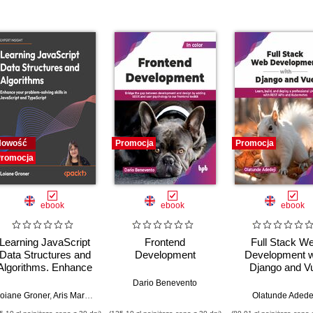
Nowość
Promocja
Promocja
romocja
ebook
ebook
ebook
Learning JavaScript
Frontend
Full Stack W
Data Structures and
Development
Development w
Algorithms. Enhance
Django and V
your problem-solving
Dario Benevento
skills in JavaScript
n Putten
teo Collina (Fore
oiane Groner
,
Rob Percival
,
Aris Markogiannakis
,
Daniel Ostrovsky
Olatunde Adede
and TypeScript -