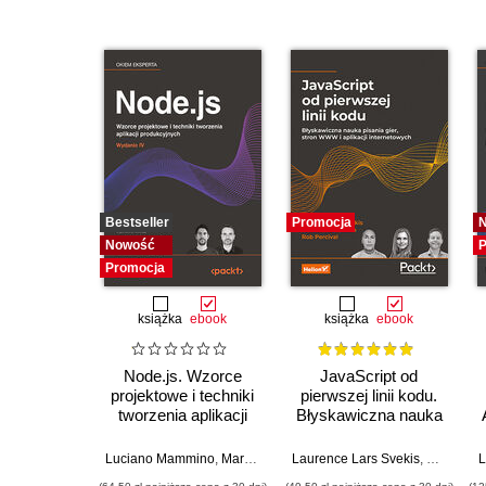
Bestseller
Promocja
Nowość
P
Promocja
książka
ebook
książka
ebook
Node.js. Wzorce
JavaScript od
projektowe i techniki
pierwszej linii kodu.
tworzenia aplikacji
Błyskawiczna nauka
produkcyjnych.
pisania gier, stron
Wydanie IV
WWW i aplikacji
Luciano Mammino
,
Mario Casciaro
Laurence Lars Svekis
,
Colin J. Ihrig (Foreword)
,
Maaike va
,
Mat
L
internetowych