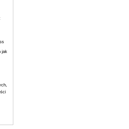
z
ss
 jak
ych,
ści