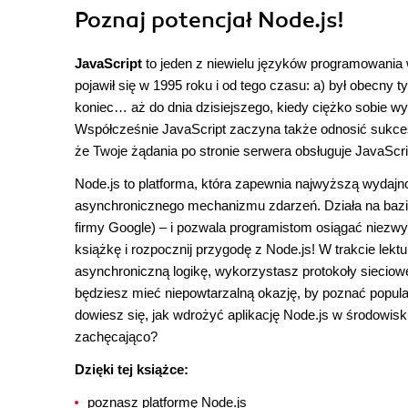
Poznaj potencjał Node.js!
JavaScript
to jeden z niewielu języków programowania w
pojawił się w 1995 roku i od tego czasu: a) był obecny
koniec… aż do dnia dzisiejszego, kiedy ciężko sobie w
Współcześnie JavaScript zaczyna także odnosić sukces
że Twoje żądania po stronie serwera obsługuje JavaScri
Node.js to platforma, która zapewnia najwyższą wydajno
asynchronicznego mechanizmu zdarzeń. Działa na bazie
firmy Google) – i pozwala programistom osiągać niezwykł
książkę i rozpocznij przygodę z Node.js! W trakcie lek
asynchroniczną logikę, wykorzystasz protokoły sieciow
będziesz mieć niepowtarzalną okazję, by poznać popular
dowiesz się, jak wdrożyć aplikację Node.js w środowis
zachęcająco?
Dzięki tej książce:
poznasz platformę Node.js