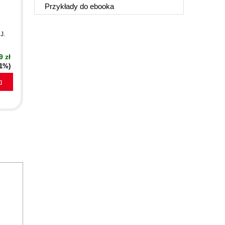
Przykłady do
ebooka
J.
9 zł
51%)
a