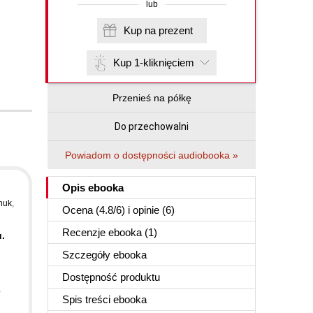
lub
Kup na prezent
Kup 1-kliknięciem
Przenieś na półkę
Do przechowalni
Powiadom o dostępności audiobooka »
Opis
ebooka
huk
,
Ocena (
4.8
/
6
) i opinie (6)
Recenzje
ebooka
(1)
u.
Szczegóły
ebooka
Dostępność produktu
,
Spis treści
ebooka