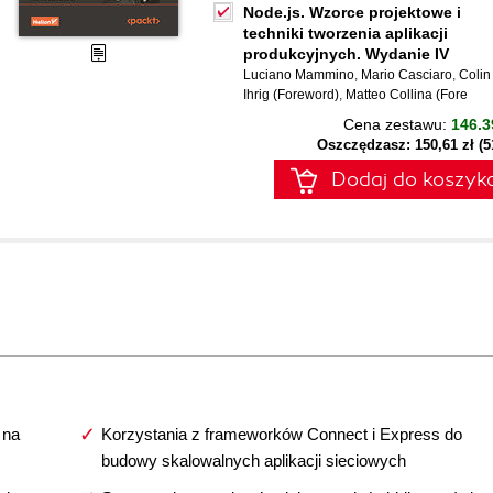
Node.js. Wzorce projektowe i
techniki tworzenia aplikacji
produkcyjnych. Wydanie IV
Luciano Mammino
,
Mario Casciaro
,
Colin 
Ihrig (Foreword)
,
Matteo Collina (Fore
Cena zestawu:
146.3
Oszczędzasz: 150,61 zł (
Dodaj do koszyk
 na
Korzystania z frameworków Connect i Express do
budowy skalowalnych aplikacji sieciowych