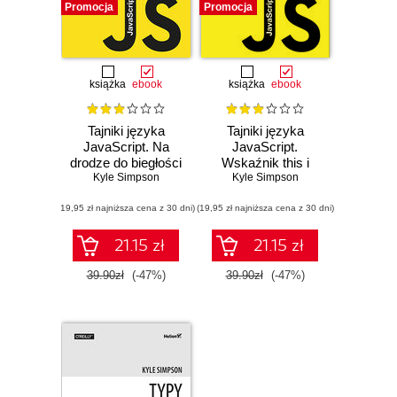
Promocja
Promocja
książka
ebook
książka
ebook
Tajniki języka
Tajniki języka
JavaScript. Na
JavaScript.
drodze do biegłości
Wskaźnik this i
Kyle Simpson
prototypy obiektów
Kyle Simpson
(19,95 zł najniższa cena z 30 dni)
(19,95 zł najniższa cena z 30 dni)
21.15 zł
21.15 zł
39.90zł
(-47%)
39.90zł
(-47%)