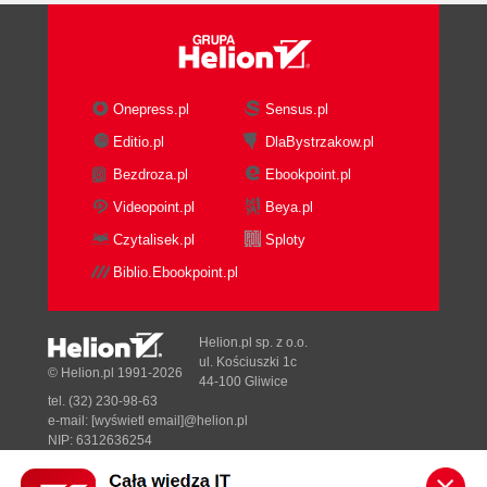
Onepress.pl
Sensus.pl
Editio.pl
DlaBystrzakow.pl
Bezdroza.pl
Ebookpoint.pl
Videopoint.pl
Beya.pl
Czytalisek.pl
Sploty
Biblio.Ebookpoint.pl
Helion.pl sp. z o.o.
ul. Kościuszki 1c
© Helion.pl 1991-2026
44-100 Gliwice
tel. (32) 230-98-63
e-mail:
[wyświetl email]@helion.pl
NIP: 6312636254
Regon: 241989027