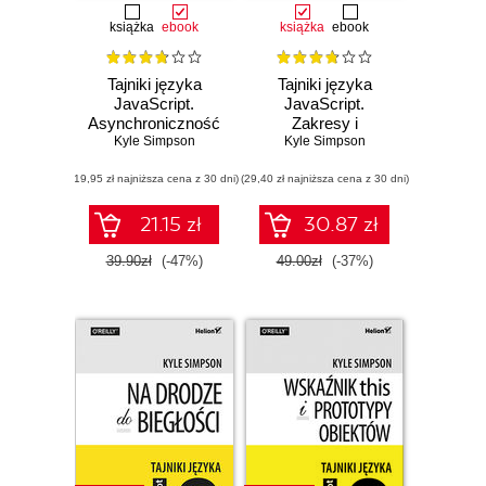
książka
ebook
książka
ebook
Tajniki języka
Tajniki języka
JavaScript.
JavaScript.
Asynchroniczność
Zakresy i
i wydajność
Kyle Simpson
domknięcia
Kyle Simpson
(19,95 zł najniższa cena z 30 dni)
(29,40 zł najniższa cena z 30 dni)
21.15 zł
30.87 zł
39.90zł
(-47%)
49.00zł
(-37%)