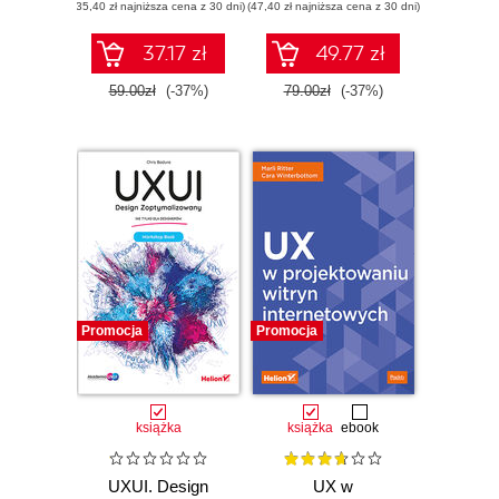
(35,40 zł najniższa cena z 30 dni)
użytkownika.
(47,40 zł najniższa cena z 30 dni)
Wydanie II
37.17 zł
49.77 zł
59.00zł
(-37%)
79.00zł
(-37%)
Promocja
Promocja
książka
książka
ebook
UXUI. Design
UX w