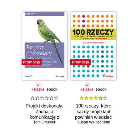
Promocja
Promocja
książka
ebook
książka
ebook
Projekt doskonały.
100 rzeczy, które
Zadbaj o
każdy projektant
komunikację z
powinien wiedzieć
klientem, wysoki
Tom Greever
Susan Weinschenk
o potencjalnych
poziom UX i
klientach
zdrowy rozsądek