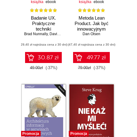
książka
ebook
książka
ebook
Badanie UX.
Metoda Lean
Praktyczne
Product. Jak być
techniki
innowacyjnym
Brad Nunnally
projektowania
,
David Farkas
Dan Olsen
dzięki
bezkonkurencyjnych
wykorzystaniu
(29,40 zł najniższa cena z 30 dni)
produktów
(47,40 zł najniższa cena z 30 dni)
minimalnej
koniecznej
funkcjonalności i
30.87 zł
49.77 zł
informacji zwrotnej
od klientów
49.00zł
(-37%)
79.00zł
(-37%)
Promocja
Promocja