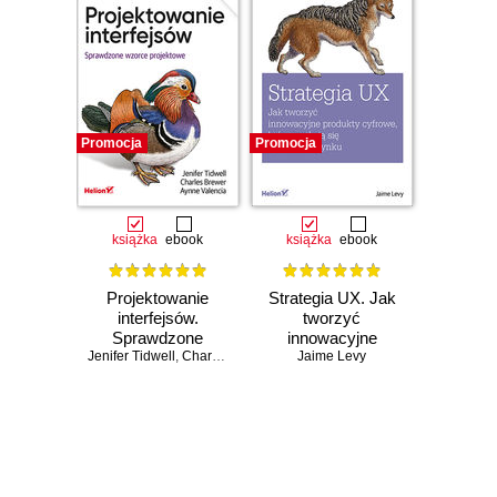
Promocja
Promocja
książka
ebook
książka
ebook
Projektowanie
Strategia UX. Jak
interfejsów.
tworzyć
Sprawdzone
innowacyjne
Jenifer Tidwell
wzorce
,
Charles Brewer
produkty cyfrowe,
,
Aynne Valencia-Brooks
Jaime Levy
projektowe.
które spotkają się
Wydanie III
z uznaniem rynku
Czasowo niedostępna
Czasowo niedostępna