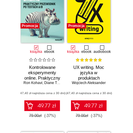
Promocja
Promocja
książka
ebook
książka
ebook
audiobook
Kontrolowane
UX writing. Moc
eksperymenty
języka w
online. Praktyczny
produktach
Ron Kohavi
przewodnik po
,
Diane Tang
,
Ya Xu
Wojciech Aleksander
cyfrowych
testach A/B
(47,40 zł najniższa cena z 30 dni)
(47,40 zł najniższa cena z 30 dni)
49.77 zł
49.77 zł
79.00zł
(-37%)
79.00zł
(-37%)