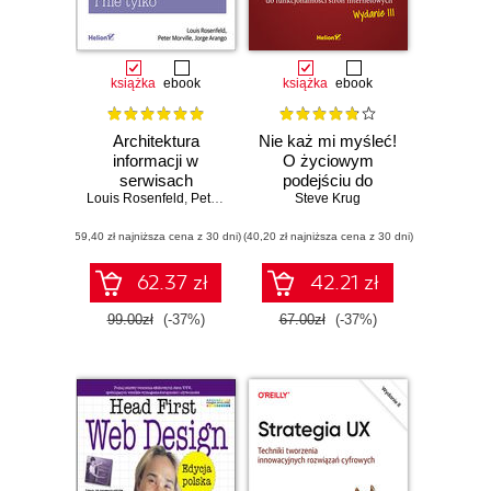
książka
ebook
książka
ebook
Architektura
Nie każ mi myśleć!
informacji w
O życiowym
serwisach
podejściu do
Louis Rosenfeld
internetowych i nie
,
Peter Morville
funkcjonalności
,
Jorge Arango
Steve Krug
tylko. Wydanie IV
stron
(59,40 zł najniższa cena z 30 dni)
(40,20 zł najniższa cena z 30 dni)
internetowych.
Wydanie III
62.37 zł
42.21 zł
99.00zł
(-37%)
67.00zł
(-37%)