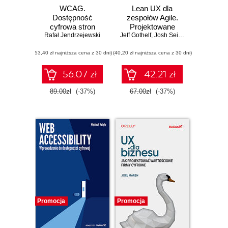
WCAG.
Lean UX dla
Dostępność
zespołów Agile.
cyfrowa stron
Projektowane
Rafał Jendrzejewski
internetowych i
Jeff Gothelf
doskonałych
,
Josh Seiden
aplikacji
wrażeń
(53,40 zł najniższa cena z 30 dni)
(40,20 zł najniższa cena z 30 dni)
użytkownika.
Wydanie III
56.07 zł
42.21 zł
89.00zł
(-37%)
67.00zł
(-37%)
Promocja
Promocja