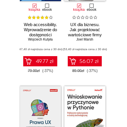
książka
ebook
książka
ebook
Web accessibility.
UX dla biznesu.
Wprowadzenie do
Jak projektować
dostępności
wartościowe firmy
Wojciech Kutyła
cyfrowej
Joel Marsh
cyfrowe
(47,40 zł najniższa cena z 30 dni)
(53,40 zł najniższa cena z 30 dni)
49.77 zł
56.07 zł
79.00zł
(-37%)
89.00zł
(-37%)