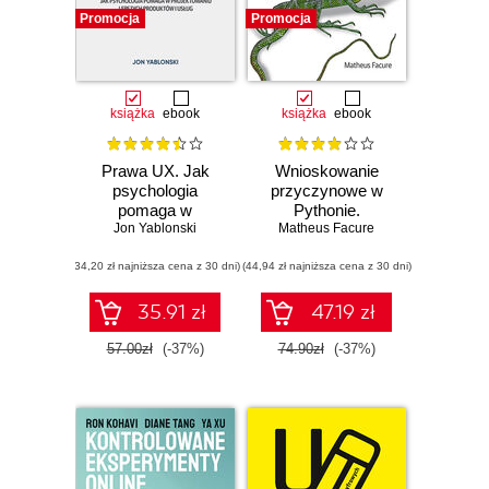
Promocja
Promocja
książka
ebook
książka
ebook
Prawa UX. Jak
Wnioskowanie
psychologia
przyczynowe w
pomaga w
Pythonie.
projektowaniu
Jon Yablonski
Matheus Facure
Praktyczne
lepszych
wykorzystanie w
(34,20 zł najniższa cena z 30 dni)
produktów i usług.
(44,94 zł najniższa cena z 30 dni)
branży
Wydanie II
technologicznej
35.91 zł
47.19 zł
57.00zł
(-37%)
74.90zł
(-37%)