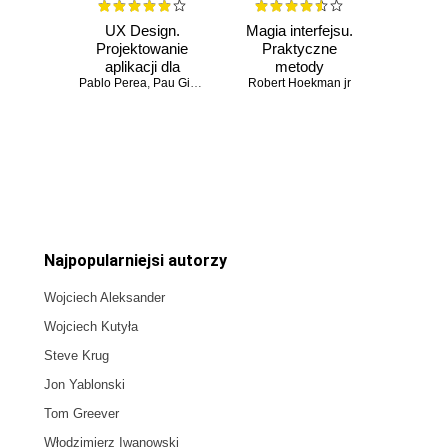
UX Design.
Magia interfejsu.
Projektowanie
Praktyczne
aplikacji dla
metody
Pablo Perea
urządzeń
,
Pau Giner
Robert Hoekman jr
projektowania
mobilnych
aplikacji
internetowych
Czasowo niedostępna
Czasowo niedostępna
Najpopularniejsi autorzy
Wojciech Aleksander
Wojciech Kutyła
Steve Krug
Jon Yablonski
Tom Greever
Włodzimierz Iwanowski