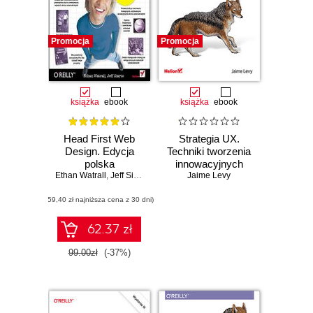
Promocja
Promocja
książka
ebook
książka
ebook
Head First Web
Strategia UX.
Design. Edycja
Techniki tworzenia
polska
innowacyjnych
Ethan Watrall
,
Jeff Siarto
rozwiązań
Jaime Levy
cyfrowych.
(59,40 zł najniższa cena z 30 dni)
Wydanie II
62.37 zł
Czasowo niedostępna
99.00zł
(-37%)