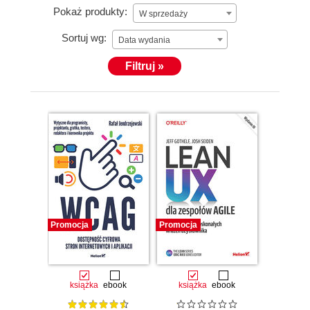
Pokaż produkty:
W sprzedaży
Sortuj wg:
Data wydania
Filtruj »
Promocja
Promocja
książka
ebook
książka
ebook