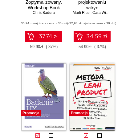
Zoptymalizowany.
projektowaniu
Workshop Book
witryn
Chris Badura
Marli Ritter
internetowych
,
Cara Winterbottom
(35,94 zł najniższa cena z 30 dni)
(32,94 zł najniższa cena z 30 dni)
37.74 zł
34.59 zł
59.90zł
(-37%)
54.90zł
(-37%)
Promocja
Promocja