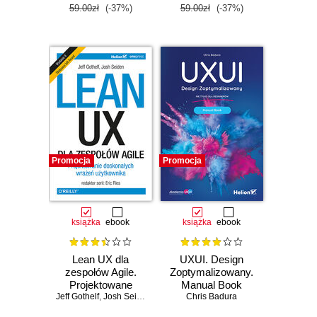
59.00zł
(-37%)
59.00zł
(-37%)
Promocja
Promocja
książka
ebook
książka
ebook
Lean UX dla
UXUI. Design
zespołów Agile.
Zoptymalizowany.
Projektowane
Manual Book
Jeff Gothelf
doskonałych
,
Josh Seiden
Chris Badura
wrażeń