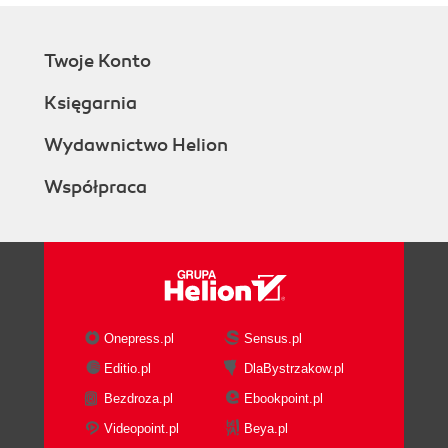
Twoje Konto
Księgarnia
Wydawnictwo Helion
Współpraca
Onepress.pl
Sensus.pl
Editio.pl
DlaBystrzakow.pl
Bezdroza.pl
Ebookpoint.pl
Videopoint.pl
Beya.pl