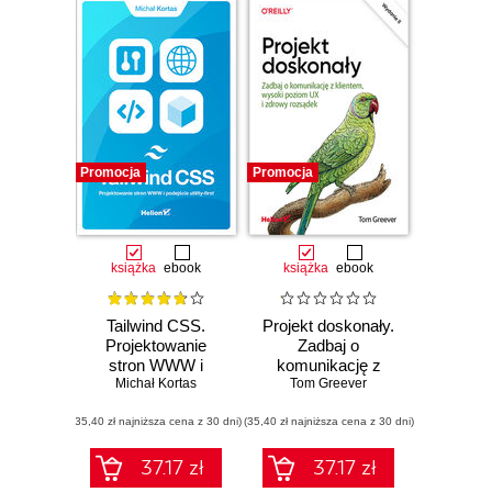
Promocja
Promocja
książka
ebook
książka
ebook
Tailwind CSS.
Projekt doskonały.
Projektowanie
Zadbaj o
stron WWW i
komunikację z
podejście utility-
Michał Kortas
klientem, wysoki
Tom Greever
first
poziom UX i
(35,40 zł najniższa cena z 30 dni)
(35,40 zł najniższa cena z 30 dni)
zdrowy rozsądek.
Wydanie II
37.17 zł
37.17 zł