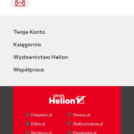
Twoje Konto
Księgarnia
Wydawnictwo Helion
Współpraca
Onepress.pl
Sensus.pl
Editio.pl
DlaBystrzakow.pl
Bezdroza.pl
Ebookpoint.pl