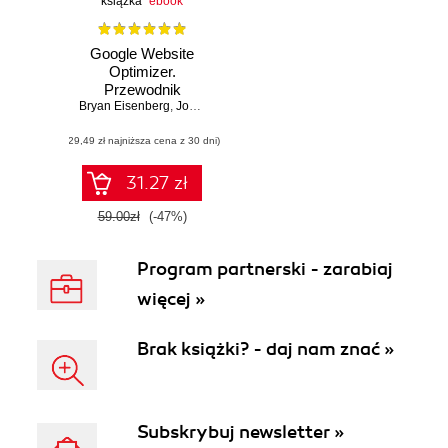
książka
ebook
Google Website
Optimizer.
Przewodnik
Bryan Eisenberg
,
John Quarto-vonTivadar
,
Brett Crosby
,
Lisa T. Dav
(29,49 zł najniższa cena z 30 dni)
31.27 zł
59.00zł
(-47%)
Program partnerski - zarabiaj
więcej »
Brak książki? - daj nam znać »
Subskrybuj newsletter »