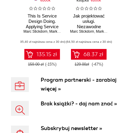
ebook
książka
ebook
This Is Service
Jak projektować
Design Doing.
usługi.
Applying Service
Niezawodne
Marc Stickdorn
Design Thinking in
,
Markus Edgar Hormess
Marc Stickdorn
zasady w
,
Adam Lawrence
,
Markus Edgar Hormess
the Real World
praktycznym
(95,40 zł najniższa cena z 30 dni)
(64,50 zł najniższa cena z 30 dni)
zastosowaniu
135.15 zł
68.37 zł
159.00 zł
(-15%)
129.00zł
(-47%)
Program partnerski - zarabiaj
więcej »
Brak książki? - daj nam znać »
Subskrybuj newsletter »