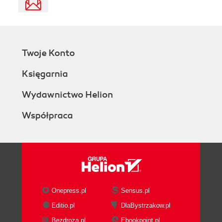
Twoje Konto
Księgarnia
Wydawnictwo Helion
Współpraca
Onepress.pl
Sensus.pl
Editio.pl
DlaBystrzakow.pl
Bezdroza.pl
Ebookpoint.pl