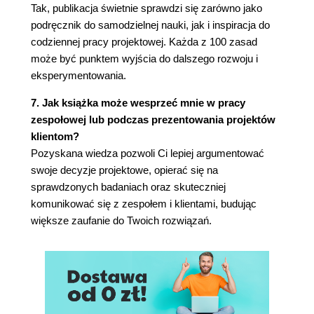
Tak, publikacja świetnie sprawdzi się zarówno jako
podręcznik do samodzielnej nauki, jak i inspiracja do
28. Niektóre sposoby przetwarzania myślowego są
codziennej pracy projektowej. Każda z 100 zasad
bardziej wymagające od innych (65)
może być punktem wyjścia do dalszego rozwoju i
eksperymentowania.
29. Umysł błądzi przez 30 procent czasu (68)
30. Im bardziej człowiek jest niepewny, tym bardziej
7. Jak książka może wesprzeć mnie w pracy
zespołowej lub podczas prezentowania projektów
broni swoich poglądów (70)
klientom?
31. Ludzie tworzą modele myślowe (72)
Pozyskana wiedza pozwoli Ci lepiej argumentować
swoje decyzje projektowe, opierać się na
32. Ludzie stykają się z modelami pojęciowymi (74)
sprawdzonych badaniach oraz skuteczniej
33. Ludzie najlepiej przetwarzają informacje
komunikować się z zespołem i klientami, budując
większe zaufanie do Twoich rozwiązań.
podane w postaci opowieści (76)
34. Ludzie najłatwiej uczą się na przykładach (79)
35. Ludzie mają tendencje do tworzenia kategorii
(82)