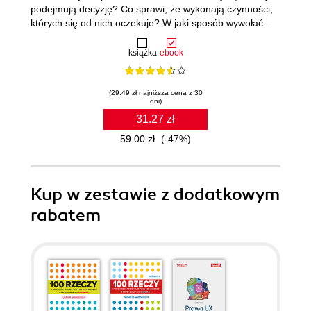
podejmują decyzję? Co sprawi, że wykonają czynności,
których się od nich oczekuje? W jaki sposób wywołać...
książka
ebook
(29.49 zł najniższa cena z 30
dni)
31.27 zł
59.00 zł
(-47%)
Kup w zestawie z dodatkowym
rabatem