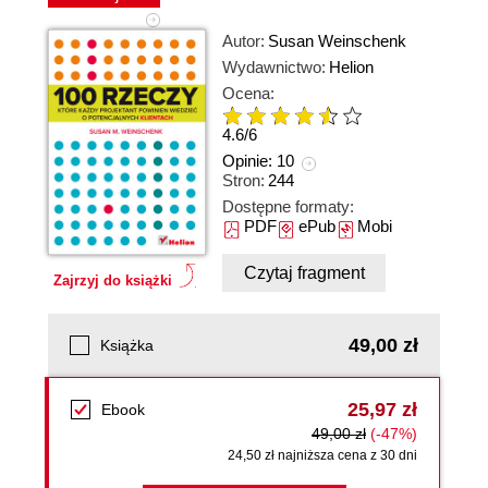
Autor:
Susan Weinschenk
Wydawnictwo:
Helion
Ocena:
4.6
/
6
Opinie:
10
Stron:
244
Dostępne formaty:
PDF
ePub
Mobi
Czytaj fragment
Zajrzyj do książki
49,00 zł
Książka
25,97 zł
Ebook
49,00 zł
(-47%)
24,50 zł najniższa cena z 30 dni