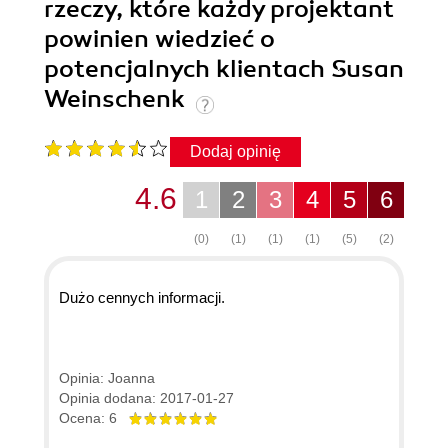
rzeczy, które każdy projektant
powinien wiedzieć o
potencjalnych klientach Susan
Weinschenk
Dodaj opinię
4.6
1
2
3
4
5
6
(0)
(1)
(1)
(1)
(5)
(2)
Dużo cennych informacji.
Opinia: Joanna
Opinia dodana: 2017-01-27
Ocena: 6