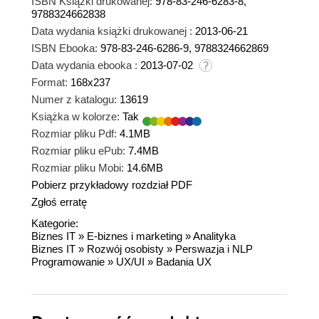
ISBN Książki drukowanej:
978-83-246-6283-8,
9788324662838
Data wydania książki drukowanej :
2013-06-21
ISBN Ebooka:
978-83-246-6286-9, 9788324662869
Data wydania ebooka :
2013-07-02
Format:
168x237
Numer z katalogu:
13619
Książka w kolorze:
Tak
Rozmiar pliku Pdf:
4.1MB
Rozmiar pliku ePub:
7.4MB
Rozmiar pliku Mobi:
14.6MB
Pobierz przykładowy rozdział PDF
Zgłoś erratę
Kategorie:
Biznes IT
»
E-biznes i marketing
»
Analityka
Biznes IT
»
Rozwój osobisty
»
Perswazja i NLP
Programowanie
»
UX/UI
»
Badania UX