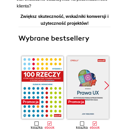
klienta?
Zwiększ skuteczność, wskaźniki konwersji i
użyteczność projektów!
Wybrane bestsellery
Promocja
Promocja
Promocj
książka
ebook
książka
ebook