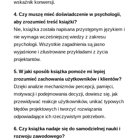
wskaźnik konwersji.
(48)
4. Czy muszę mieć doświadczenie w psychologii,
21. Ludzie muszą używać informacji, aby je sobie
aby zrozumieć treść książki?
utrwalić (51)
Nie, książka została napisana przystępnym językiem i
nie wymaga wcześniejszej wiedzy z zakresu
22. Informacje łatwiej się rozpoznaje, niż
psychologii. Wszystkie zagadnienia są jasno
przypomina (53)
wyjaśnione i zilustrowane przykładami z życia
projektantów.
23. Pamięć zużywa wiele zasobów umysłu (54)
5. W jaki sposób książka pomoże mi lepiej
24. Ludzie rekonstruują wspomnienia za każdym
zrozumieć zachowania użytkowników i klientów?
razem, gdy je sobie przypominają (56)
Dzięki analizie mechanizmów percepcji, pamięci,
motywacji i podejmowania decyzji, dowiesz się, jak
25. To dobrze, że ludzie zapominają (58)
przewidywać reakcje użytkowników, unikać typowych
26. Wspomnienia najbardziej żywe są mylne (60)
błędów projektowych i tworzyć rozwiązania
odpowiadające ich rzeczywistym potrzebom.
JAK LUDZIE MYŚLĄ
6. Czy książka nadaje się do samodzielnej nauki i
27. Ludzie lepiej przetwarzają informacje o
rozwoju zawodowego?
niewielkich rozmiarach (62)