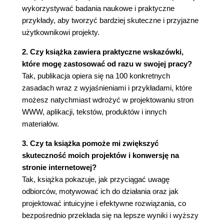
wykorzystywać badania naukowe i praktyczne
14. Czytanie i rozumienie to dwie różne sprawy (33)
przykłady, aby tworzyć bardziej skuteczne i przyjazne
użytkownikowi projekty.
15. Umiejętność identyfikowania wzorców pozwala
2. Czy książka zawiera praktyczne wskazówki,
ludziom rozpoznawać litery w różnych krojach (37)
które mogę zastosować od razu w swojej pracy?
16. Rozmiar czcionki ma znaczenie (40)
Tak, publikacja opiera się na 100 konkretnych
zasadach wraz z wyjaśnieniami i przykładami, które
17. Tekst na ekranie komputera czyta się trudniej
możesz natychmiast wdrożyć w projektowaniu stron
niż na papierze (42)
WWW, aplikacji, tekstów, produktów i innych
materiałów.
18. Ludzie czytają szybciej dłuższe wiersze, lecz
wolą czytać krótsze (43)
3. Czy ta książka pomoże mi zwiększyć
skuteczność moich projektów i konwersję na
JAK LUDZIE ZAPAMIĘTUJĄ
stronie internetowej?
19. Pamięć krótkoterminowa ma ograniczoną
Tak, książka pokazuje, jak przyciągać uwagę
odbiorców, motywować ich do działania oraz jak
pojemność (46)
projektować intuicyjne i efektywne rozwiązania, co
20. Ludzie zapamiętują tylko cztery rzeczy naraz
bezpośrednio przekłada się na lepsze wyniki i wyższy