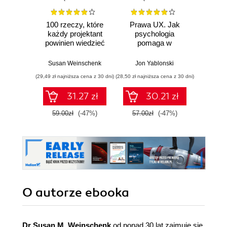
100 rzeczy, które
Prawa UX. Jak
Syst
każdy projektant
psychologia
powinien wiedzieć
pomaga w
o potencjalnych
projektowaniu
klientach. Wydanie
lepszych
Susan Weinschenk
Jon Yablonski
II
produktów i usług.
(29,49 zł najniższa cena z 30 dni)
(28,50 zł najniższa cena z 30 dni)
(89,91 zł naj
Wydanie II
31.27 zł
30.21 zł
59.00zł
(-47%)
57.00zł
(-47%)
99.9
O autorze
ebooka
Dr Susan M. Weinschenk
od ponad 30 lat zajmuje się