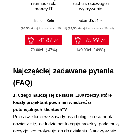
niemiecki dla
ruchu sieciowego i
prze
co zrobić z danym obiektem (15)
branży IT.
wykrywanie
s
Praktyczne
włamań
ste
8. Ludzie mogą nie zauważać zmian, które
przykłady i
p
Izabela Kein
Adam Józefiok
Wito
ćwiczenia
zachodzą w ich polu widzenia (19)
(39,50 zł najniższa cena z 30 dni)
(74,50 zł najniższa cena z 30 dni)
(29,95 zł naj
9. Ludzie sądzą, że obiekty, które są blisko siebie,
41.87 zł
75.99 zł
są ze sobą powiązane (21)
79.00zł
(-47%)
149.00zł
(-49%)
59.9
10. Połączenie koloru czerwonego i niebieskiego
jest nieprzyjemne dla oczu (22)
Najczęściej zadawane pytania
11. Co jedenasty mężczyzna i co dwusetna kobieta
(FAQ)
cierpią na ślepotę na kolory (23)
1. Czego nauczę się z książki ,,100 rzeczy, które
12. Znaczenie kolorów jest różne w różnych
każdy projektant powinien wiedzieć o
potencjalnych klientach"?
kulturach (27)
Poznasz kluczowe zasady psychologii konsumenta,
JAK LUDZIE CZYTAJĄ
dowiesz się, jak ludzie postrzegają projekty, podejmują
decyzje i co motywuje ich do działania. Nauczysz się
13. To mit, że duże litery utrudniają czytanie (30)