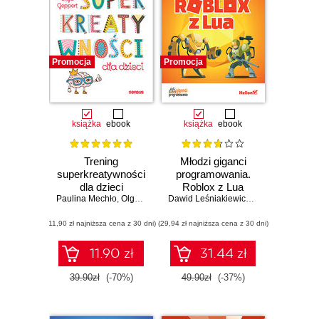
Promocja
Promocja
książka
ebook
książka
ebook
Trening
Młodzi giganci
superkreatywności
programowania.
dla dzieci
Roblox z Lua
Paulina Mechło
,
Olga Geppert
Dawid Leśniakiewicz
,
Piotr Pełka
,
Seba
(11,90 zł najniższa cena z 30 dni)
(29,94 zł najniższa cena z 30 dni)
11.90 zł
31.44 zł
39.90zł
(-70%)
49.90zł
(-37%)