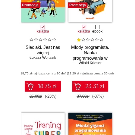
Promocja
Promocja
książka
książka
ebook
Sieciaki. Jest nas
Młody programista.
więcej
Nauka
Łukasz Wojtasik
programowania w
Witold Krieser
Scratchu
(18,75 zł najniższa cena z 30 dni)
(22,20 zł najniższa cena z 30 dni)
18.75 zł
23.31 zł
25.00zł
(-25%)
37.00zł
(-37%)