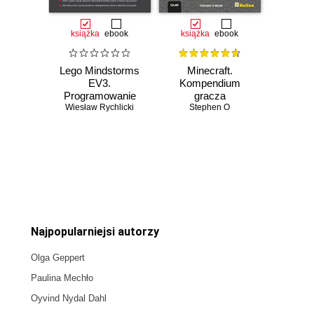
książka
ebook
książka
ebook
Lego Mindstorms
Minecraft.
EV3.
Kompendium
Programowanie
gracza
Wiesław Rychlicki
robotów
Stephen O
Czasowo niedostępna
Czasowo niedostępna
Najpopularniejsi autorzy
Olga Geppert
Paulina Mechło
Oyvind Nydal Dahl