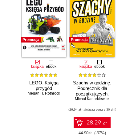
Promocja
Promocja
książka
ebook
książka
ebook
LEGO. Księga
Szachy w godzinę.
przygód
Podręcznik dla
Megan H. Rothrock
początkujących.
Michał Kanarkiewicz
Wydanie II
(26,94 zł najniższa cena z 30 dni)
28.29 zł
Czasowo niedostępna
44.90zł
(-37%)