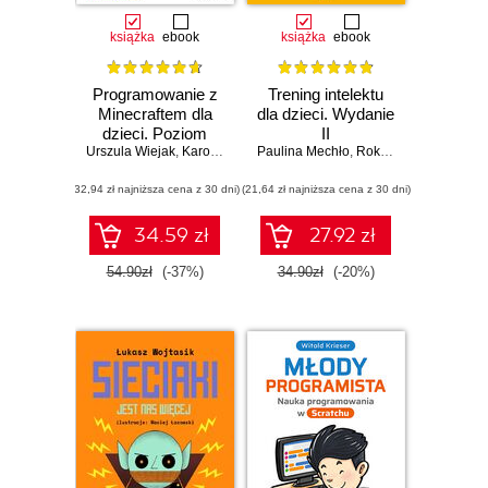
książka
ebook
książka
ebook
Programowanie z
Trening intelektu
Minecraftem dla
dla dzieci. Wydanie
dzieci. Poziom
II
Urszula Wiejak
podstawowy.
,
Karolina Niemira
Paulina Mechło
,
Adrian Wojciechowski
,
Roksana Kosmala-Kwiatkowska
Wydanie III
(32,94 zł najniższa cena z 30 dni)
(21,64 zł najniższa cena z 30 dni)
34.59 zł
27.92 zł
54.90zł
(-37%)
34.90zł
(-20%)