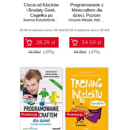
Ciocia od Klocków
Programowanie z
i Brodaty Geek.
Minecraftem dla
Cegiełka po
dzieci. Poziom
cegiełce. Zbuduj
Joanna Krysztoforska
,
Paweł Duda
Urszula Wiejak
średnio
,
Adrian Wojciechowski
świat z LEGO®
zaawansowany.
(26,94 zł najniższa cena z 30 dni)
(32,94 zł najniższa cena z 30 dni)
Wydanie II
28.29 zł
34.59 zł
44.90zł
(-37%)
54.90zł
(-37%)
Promocja
Promocja