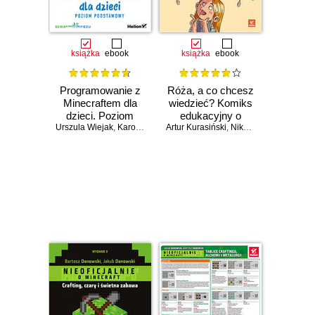
książka
ebook
książka
ebook
Programowanie z
Róża, a co chcesz
Minecraftem dla
wiedzieć? Komiks
dzieci. Poziom
edukacyjny o
Urszula Wiejak
podstawowy.
,
Karolina Niemira
Artur Kurasiński
technologiach dla
,
Adrian Wojciechowski
,
Nikola Kucharska
,
Ra
Wydanie II
dzieci
Czasowo niedostępna
Czasowo niedostępna