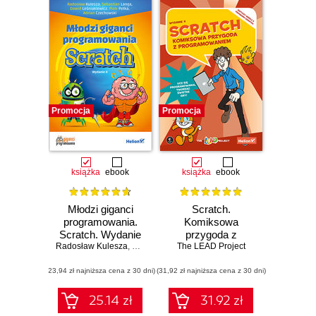
Promocja
Promocja
książka
ebook
książka
ebook
Młodzi giganci
Scratch.
programowania.
Komiksowa
Scratch. Wydanie
przygoda z
Radosław Kulesza
II
,
Sebastian Langa
programowaniem.
The LEAD Project
,
Dawid Leśniakiewicz
,
Piotr P
Wydanie II
(23,94 zł najniższa cena z 30 dni)
(31,92 zł najniższa cena z 30 dni)
25.14 zł
31.92 zł