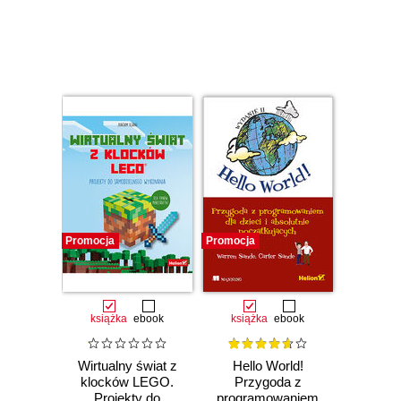
Czasowo niedostępna
Czasowo niedostępna
Promocja
Promocja
książka
ebook
książka
ebook
Wirtualny świat z
Hello World!
klocków LEGO.
Przygoda z
Projekty do
programowaniem