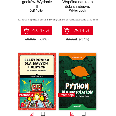
geeków. Wydanie
Wspólna nauka to
II
dobra zabawa.
Jeff Potter
Wydanie II
Wiktor Lech
rozszerzone
(41,40 zł najniższa cena z 30 dni)
(23,94 zł najniższa cena z 30 dni)
43.47 zł
25.14 zł
69.00zł
(-37%)
39.90zł
(-37%)
Promocja
Promocja