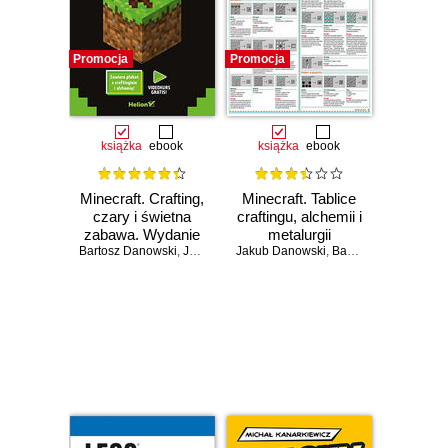
Promocja
Promocja
książka
ebook
książka
ebook
Minecraft. Crafting,
Minecraft. Tablice
czary i świetna
craftingu, alchemii i
zabawa. Wydanie
metalurgii
Bartosz Danowski
II
,
Jakub Danowski
Jakub Danowski
,
Bartosz Danowski
Czasowo niedostępna
Czasowo niedostępna