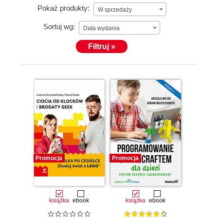
Pokaż produkty:
W sprzedaży
Sortuj wg:
Data wydania
Filtruj »
Promocja
Promocja
książka
ebook
książka
ebook