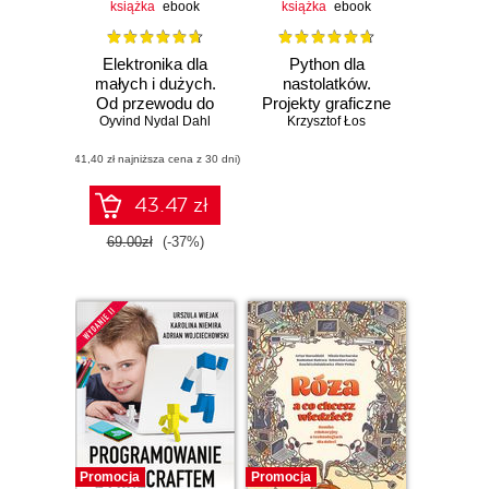
książka
ebook
książka
ebook
Elektronika dla
Python dla
małych i dużych.
nastolatków.
Od przewodu do
Projekty graficzne
Oyvind Nydal Dahl
obwodu
z Python Turtle
Krzysztof Łos
(41,40 zł najniższa cena z 30 dni)
43.47 zł
Czasowo niedostępna
69.00zł
(-37%)
Promocja
Promocja