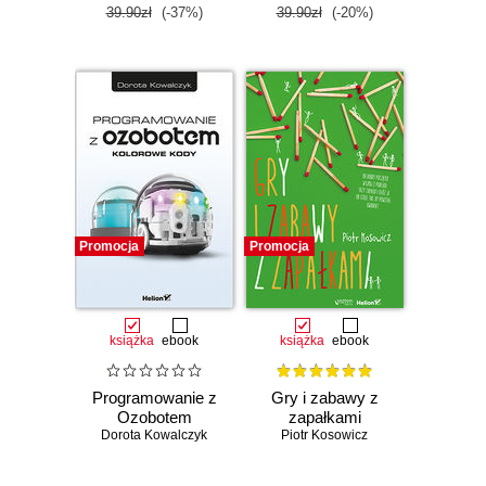
39.90zł
(-37%)
39.90zł
(-20%)
Promocja
Promocja
książka
ebook
książka
ebook
Programowanie z
Gry i zabawy z
Ozobotem
zapałkami
Dorota Kowalczyk
Piotr Kosowicz