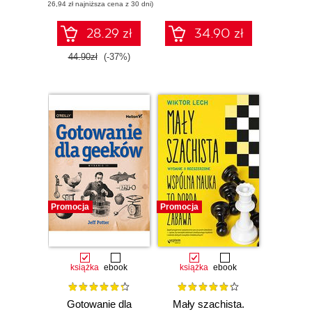
(26,94 zł najniższa cena z 30 dni)
28.29 zł
34.90 zł
44.90zł
(-37%)
Promocja
Promocja
książka
ebook
książka
ebook
Gotowanie dla
Mały szachista.