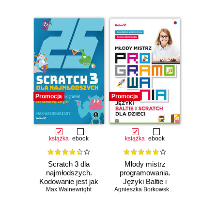
Promocja
Promocja
książka
ebook
książka
ebook
Scratch 3 dla
Młody mistrz
najmłodszych.
programowania.
Kodowanie jest jak
Języki Baltie i
Max Wainewright
granie!
Scratch dla dzieci
Agnieszka Borkowska
,
Paweł Borkows