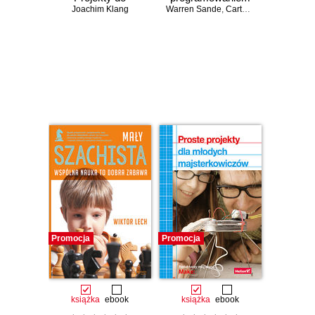
samodzielnego
Joachim Klang
Warren Sande
dla dzieci i
,
Carter Sande
wykonania
absolutnie
początkujących.
Wydanie II
Czasowo niedostępna
Czasowo niedostępna
Promocja
Promocja
książka
ebook
książka
ebook