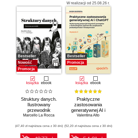
W realizacji od 25.08.26 r.
Bestseller
Bestseller
Nowość
Promocja
Promocja
książka
ebook
książka
ebook
Struktury danych.
Praktyczne
Ilustrowany
zastosowania
przewodnik
generatywnej AI i
Marcello La Rocca
Valentina Alto
ChatGPT.
Wykorzystaj
(47,40 zł najniższa cena z 30 dni)
(52,20 zł najniższa cena z 30 dni)
potencjał inżynierii
promptów z
technologiami