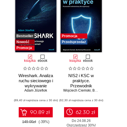
Bestseller
Promocja
Nowość
Przedsprzedaż
Promocja
książka
ebook
książka
ebook
Wireshark. Analiza
NIS2 i KSC w
ruchu sieciowego i
praktyce.
wykrywanie
Przewodnik
Adam Józefiok
włamań
Wojciech Ciemski
wdrożeniowy dla
,
Bartłomiej Wieczorek
organizacji
(89,40 zł najniższa cena z 30 dni)
(62,30 zł najniższa cena z 30 dni)
90.89 zł
62.30 zł
Do 24.08.26
149.00zł
(-39%)
Oszczędzasz 30%!