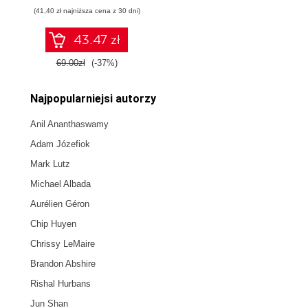
działaniu
(41,40 zł najniższa cena z 30 dni)
współczesnej
sztucznej
inteligencji
43.47 zł
69.00zł
(-37%)
Najpopularniejsi autorzy
Anil Ananthaswamy
Adam Józefiok
Mark Lutz
Michael Albada
Aurélien Géron
Chip Huyen
Chrissy LeMaire
Brandon Abshire
Rishal Hurbans
Jun Shan