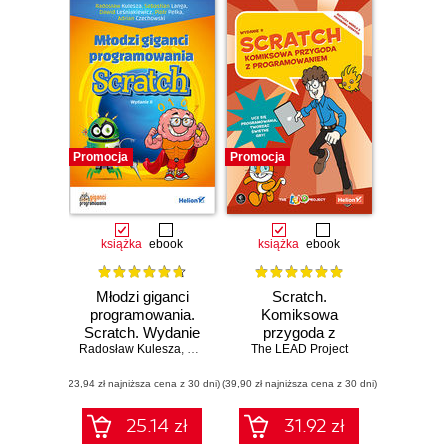
Promocja
Promocja
książka
ebook
książka
ebook
Młodzi giganci
Scratch.
programowania.
Komiksowa
Scratch. Wydanie
przygoda z
Radosław Kulesza
II
,
Sebastian Langa
programowaniem.
The LEAD Project
,
Dawid Leśniakiewicz
,
Piotr P
Wydanie II
(23,94 zł najniższa cena z 30 dni)
(39,90 zł najniższa cena z 30 dni)
25.14 zł
31.92 zł