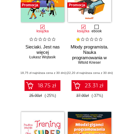
Promocja
Promocja
książka
książka
ebook
Sieciaki. Jest nas
Młody programista.
więcej
Nauka
Łukasz Wojtasik
programowania w
Witold Krieser
Scratchu
(18,75 zł najniższa cena z 30 dni)
(22,20 zł najniższa cena z 30 dni)
18.75 zł
23.31 zł
25.00zł
(-25%)
37.00zł
(-37%)