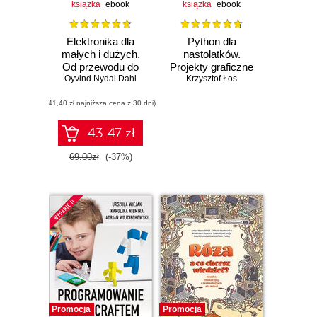
książka
ebook
książka
ebook
Elektronika dla
Python dla
małych i dużych.
nastolatków.
Od przewodu do
Projekty graficzne
Oyvind Nydal Dahl
obwodu
z Python Turtle
Krzysztof Łos
(41,40 zł najniższa cena z 30 dni)
43.47 zł
Czasowo niedostępna
69.00zł
(-37%)
Promocja
Promocja