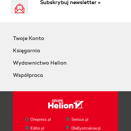
Subskrybuj newsletter »
Twoje Konto
Księgarnia
Wydawnictwo Helion
Współpraca
Onepress.pl
Sensus.pl
Editio.pl
DlaBystrzakow.pl