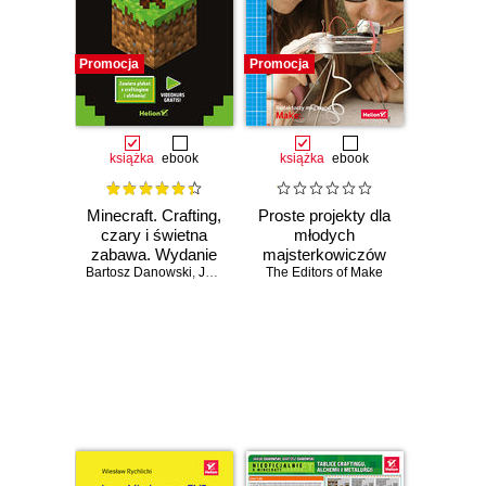
Promocja
Promocja
książka
ebook
książka
ebook
Minecraft. Crafting,
Proste projekty dla
czary i świetna
młodych
zabawa. Wydanie
majsterkowiczów
Bartosz Danowski
II
,
Jakub Danowski
The Editors of Make
Czasowo niedostępna
Czasowo niedostępna