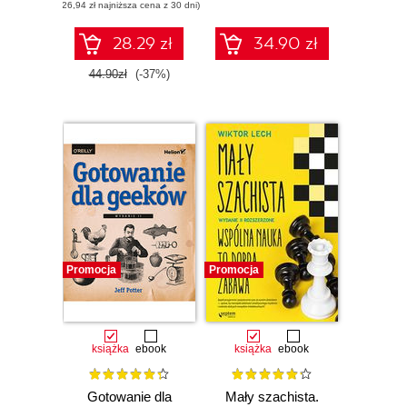
(26,94 zł najniższa cena z 30 dni)
28.29 zł
34.90 zł
44.90zł
(-37%)
Promocja
Promocja
książka
ebook
książka
ebook
Gotowanie dla
Mały szachista.