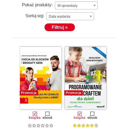
Pokaż produkty:
W sprzedaży
Sortuj wg:
Data wydania
Filtruj »
Promocja
Promocja
książka
ebook
książka
ebook