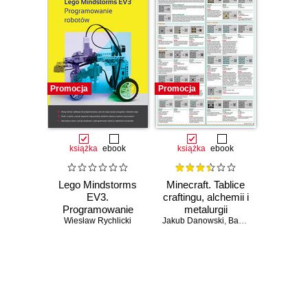
Promocja
Promocja
książka
ebook
książka
ebook
Lego Mindstorms
Minecraft. Tablice
EV3.
craftingu, alchemii i
Programowanie
metalurgii
Wiesław Rychlicki
robotów
Jakub Danowski
,
Bartosz Danowski
Czasowo niedostępna
Czasowo niedostępna