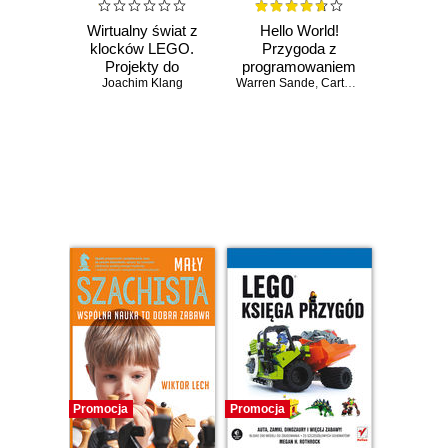
Wirtualny świat z
Hello World!
klocków LEGO.
Przygoda z
Projekty do
programowaniem
samodzielnego
Joachim Klang
Warren Sande
dla dzieci i
,
Carter Sande
wykonania
absolutnie
początkujących.
Wydanie II
Czasowo niedostępna
Czasowo niedostępna
Promocja
Promocja