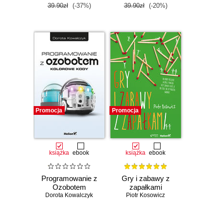
39.90zł
(-37%)
39.90zł
(-20%)
Promocja
Promocja
książka
ebook
książka
ebook
Programowanie z
Gry i zabawy z
Ozobotem
zapałkami
Dorota Kowalczyk
Piotr Kosowicz