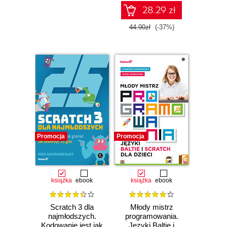
28.29 zł
Czasowo niedostępna
44.90zł
(-37%)
Promocja
Promocja
książka
ebook
książka
ebook
Scratch 3 dla
Młody mistrz
najmłodszych.
programowania.
Kodowanie jest jak
Języki Baltie i