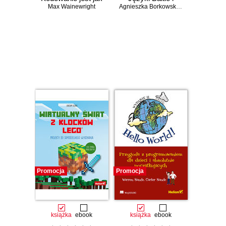
Max Wainewright
granie!
Scratch dla dzieci
Agnieszka Borkowska
,
Paweł Borkows
Czasowo niedostępna
Czasowo niedostępna
Promocja
Promocja
książka
ebook
książka
ebook