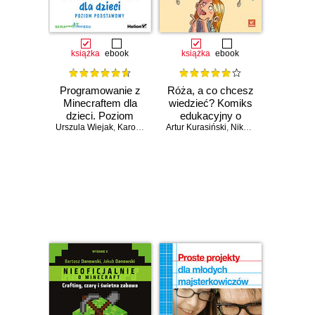
książka
ebook
książka
ebook
Programowanie z
Róża, a co chcesz
Minecraftem dla
wiedzieć? Komiks
dzieci. Poziom
edukacyjny o
Urszula Wiejak
podstawowy.
,
Karolina Niemira
Artur Kurasiński
technologiach dla
,
Adrian Wojciechowski
,
Nikola Kucharska
,
Ra
Wydanie II
dzieci
Czasowo niedostępna
Czasowo niedostępna