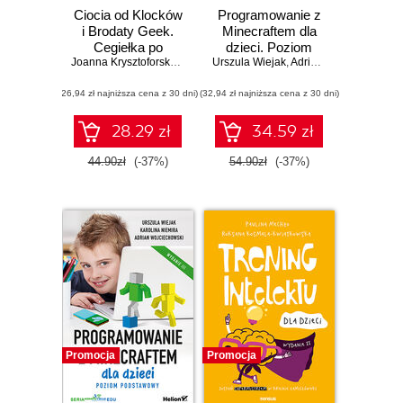
Ciocia od Klocków
Programowanie z
i Brodaty Geek.
Minecraftem dla
Cegiełka po
dzieci. Poziom
cegiełce. Zbuduj
Joanna Krysztoforska
,
Paweł Duda
Urszula Wiejak
średnio
,
Adrian Wojciechowski
świat z LEGO®
zaawansowany.
(26,94 zł najniższa cena z 30 dni)
(32,94 zł najniższa cena z 30 dni)
Wydanie II
28.29 zł
34.59 zł
44.90zł
(-37%)
54.90zł
(-37%)
Promocja
Promocja