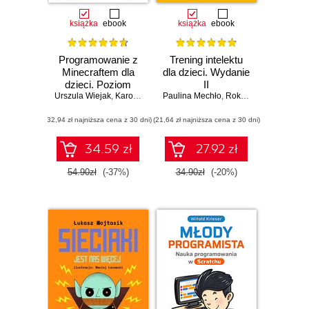
książka
ebook
książka
ebook
Programowanie z
Trening intelektu
Minecraftem dla
dla dzieci. Wydanie
dzieci. Poziom
II
Urszula Wiejak
podstawowy.
,
Karolina Niemira
Paulina Mechło
,
Adrian Wojciechowski
,
Roksana Kosmala-Kwiatkowska
Wydanie III
(32,94 zł najniższa cena z 30 dni)
(21,64 zł najniższa cena z 30 dni)
34.59 zł
27.92 zł
54.90zł
(-37%)
34.90zł
(-20%)