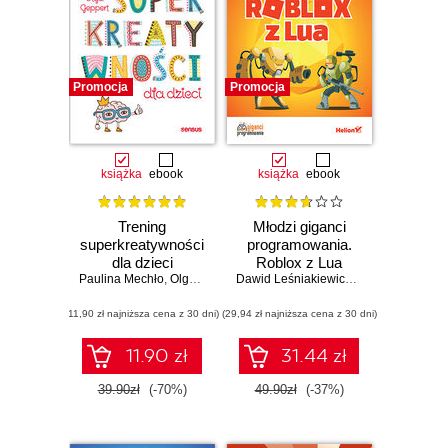
Promocja
Promocja
książka
ebook
książka
ebook
Trening
Młodzi giganci
superkreatywności
programowania.
dla dzieci
Roblox z Lua
Paulina Mechło
,
Olga Geppert
Dawid Leśniakiewicz
,
Piotr Pełka
,
Seba
(11,90 zł najniższa cena z 30 dni)
(29,94 zł najniższa cena z 30 dni)
11.90 zł
31.44 zł
39.90zł
(-70%)
49.90zł
(-37%)