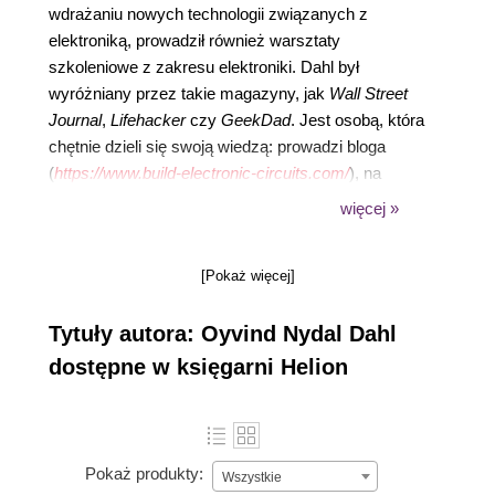
wdrażaniu nowych technologii związanych z
elektroniką, prowadził również warsztaty
szkoleniowe z zakresu elektroniki. Dahl był
wyróżniany przez takie magazyny, jak
Wall Street
Journal
,
Lifehacker
czy
GeekDad
. Jest osobą, która
chętnie dzieli się swoją wiedzą: prowadzi bloga
(
https://www.build-electronic-circuits.com/
), na
którym opublikował wiele artykułów, poradników i
więcej »
materiałów wideo.
[Pokaż więcej]
Tytuły autora: Oyvind Nydal Dahl
dostępne w księgarni Helion
Pokaż produkty:
Wszystkie