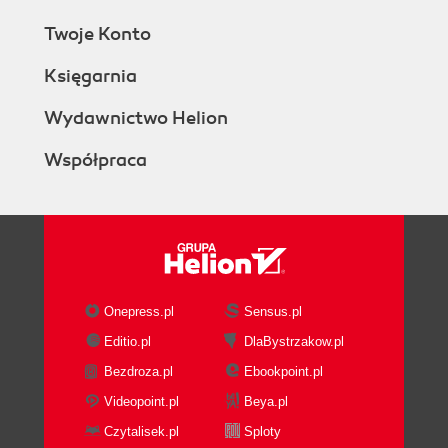
Twoje Konto
Księgarnia
Wydawnictwo Helion
Współpraca
Onepress.pl
Sensus.pl
Editio.pl
DlaBystrzakow.pl
Bezdroza.pl
Ebookpoint.pl
Videopoint.pl
Beya.pl
Czytalisek.pl
Sploty