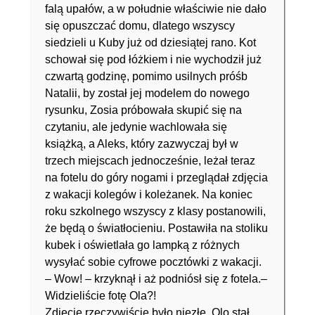
falą upałów, a w południe właściwie nie dało
się opuszczać domu, dlatego wszyscy
siedzieli u Kuby już od dziesiątej rano. Kot
schował się pod łóżkiem i nie wychodził już
czwartą godzinę, pomimo usilnych próśb
Natalii, by został jej modelem do nowego
rysunku, Zosia próbowała skupić się na
czytaniu, ale jedynie wachlowała się
książką, a Aleks, który zazwyczaj był w
trzech miejscach jednocześnie, leżał teraz
na fotelu do góry nogami i przeglądał zdjęcia
z wakacji kolegów i koleżanek. Na koniec
roku szkolnego wszyscy z klasy postanowili,
że będą o światłocieniu. Postawiła na stoliku
kubek i oświetlała go lampką z różnych
wysyłać sobie cyfrowe pocztówki z wakacji.
– Wow! – krzyknął i aż podniósł się z fotela.–
Widzieliście fotę Ola?!
Zdjęcie rzeczywiście było niezłe. Olo stał