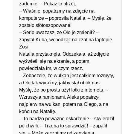
zadumie. – Pokaż to bliżej.
– Właśnie, popatrzmy na zdjęcie na
komputerze – poprosiła Natalia. – Myślę, że
zostało sfotoszopowane!
– Serio uważasz, że Olo je zmienił? –
zapytał Kuba, wchodząc na czat na laptopie
Zosi.
Natalia przytaknęła. Odczekała, aż zdjęcie
wyświetli się na ekranie, a potem
powiedziała im, w czym rzecz.
– Zobaczcie, że wulkan jest całkiem rozmyty,
a Olo tak wyraźny, jakby stał obok nas.
Myślę, że po prostu użył fotki z internetu. –
Wzruszyła ramionami. Aleks popatrzył
najpierw na wulkan, potem na Olego, a na
końcu na Natalię.
– To bardzo poważne oskarżenie – stwierdził
po chwili. – Trzeba to sprawdzić! – zapalił
się. – Może zacznijmy od zapytania