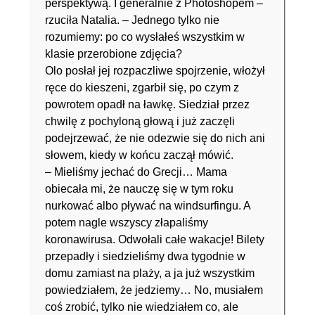
perspektywą. I generalnie z Photoshopem –
rzuciła Natalia. – Jednego tylko nie
rozumiemy: po co wysłałeś wszystkim w
klasie przerobione zdjęcia?
Olo posłał jej rozpaczliwe spojrzenie, włożył
ręce do kieszeni, zgarbił się, po czym z
powrotem opadł na ławkę. Siedział przez
chwilę z pochyloną głową i już zaczęli
podejrzewać, że nie odezwie się do nich ani
słowem, kiedy w końcu zaczął mówić.
– Mieliśmy jechać do Grecji… Mama
obiecała mi, że nauczę się w tym roku
nurkować albo pływać na windsurfingu. A
potem nagle wszyscy złapaliśmy
koronawirusa. Odwołali całe wakacje! Bilety
przepadły i siedzieliśmy dwa tygodnie w
domu zamiast na plaży, a ja już wszystkim
powiedziałem, że jedziemy… No, musiałem
coś zrobić, tylko nie wiedziałem co, ale