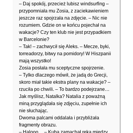
– Daj spokój, przecież lubisz windsurfing –
przypomniała mu Zosia, z zaciekawieniem
jeszcze raz spojrzała na zdjęcie. – Nic nie
rozumiem. Gdzie on w końcu pojechał na
wakacje? Czy ten klub nie jest przypadkiem
w Barcelonie?
– Tak! – zachwycił się Aleks. – Mecze, byki,
torreadorzy, bitwy na pomidory! W Hiszpanii
mają wszystko!
Zosia posłała mu sceptyczne spojrzenie.
– Tylko dlaczego mówił, że jadą do Grecji,
skoro miał takie ekstra plany na wakacje? –
rzuciła po chwili. – To bardzo podejrzane…
Jak myślisz, Natalka? Natalia z poważną
miną przyglądała się zdjęciu, zupełnie ich
nie słuchając.
Dwoma palcami oddalała i przybliżała
fragmenty obrazu.
– Halooo… – Kuba zamachał ręką między