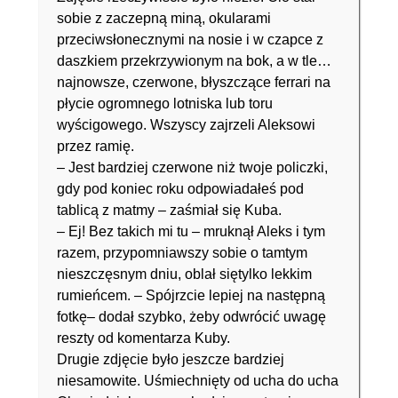
sobie z zaczepną miną, okularami
przeciwsłonecznymi na nosie i w czapce z
daszkiem przekrzywionym na bok, a w tle…
najnowsze, czerwone, błyszczące ferrari na
płycie ogromnego lotniska lub toru
wyścigowego. Wszyscy zajrzeli Aleksowi
przez ramię.
– Jest bardziej czerwone niż twoje policzki,
gdy pod koniec roku odpowiadałeś pod
tablicą z matmy – zaśmiał się Kuba.
– Ej! Bez takich mi tu – mruknął Aleks i tym
razem, przypomniawszy sobie o tamtym
nieszczęsnym dniu, oblał siętylko lekkim
rumieńcem. – Spójrzcie lepiej na następną
fotkę– dodał szybko, żeby odwrócić uwagę
reszty od komentarza Kuby.
Drugie zdjęcie było jeszcze bardziej
niesamowite. Uśmiechnięty od ucha do ucha