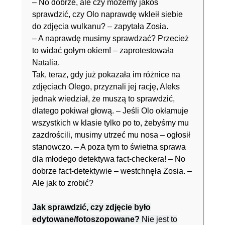
– No dobrze, ale czy możemy jakoś
sprawdzić, czy Olo naprawdę wkleił siebie
do zdjęcia wulkanu? – zapytała Zosia.
– A naprawdę musimy sprawdzać? Przecież
to widać gołym okiem! – zaprotestowała
Natalia.
Tak, teraz, gdy już pokazała im różnice na
zdjęciach Olego, przyznali jej rację, Aleks
jednak wiedział, że muszą to sprawdzić,
dlatego pokiwał głową. – Jeśli Olo okłamuje
wszystkich w klasie tylko po to, żebyśmy mu
zazdrościli, musimy utrzeć mu nosa – ogłosił
stanowczo. – A poza tym to świetna sprawa
dla młodego detektywa fact-checkera! – No
dobrze fact-detektywie – westchnęła Zosia. –
Ale jak to zrobić?
Jak sprawdzić, czy zdjęcie było
edytowane/fotoszopowane?
Nie jest to