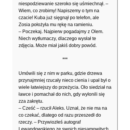
niespodziewanie szeroko się uśmiechnął. –
Wiem, co zrobimy! Napiszemy o tym na
czacie! Kuba już sięgnął po telefon, ale
Zosia położyła mu rękę na ramieniu.
– Poczekaj. Najpierw pogadajmy z Olem.
Niech wytłumaczy, dlaczego wysłał te
zdjęcia. Może miał jakiś dobry powód.
***
Umówili się z nim w parku, gdzie drzewa
przynajmniej rzucały nieco cienia i upał był o
wiele łatwiejszy do przeżycia. Olo siedział na
ławce i pomachał do nich, gdy wyłonili się
zza zakrętu.
– Cześć – rzucił Aleks. Uznał, że nie ma na
co czekać, dlatego od razu przeszedł do
rzeczy. – Przywiozłeś autograf
Lewandowskiego ze swoich niesamowitych