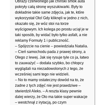
Obrazy czerwonego jak chiński smok auta
pokryły całą stronę wyszukiwarki. Były to
dokładnie takie same zdjęcia, jak te, które
wykorzystał Olo! Gdy kliknęli w jedno z nich,
okazało się, że wóz stoi na torze
wyścigowym. Ich kolega po prostu uciął je w
taki sposób, by widać było tylko asfalt, a nie
reklamy Formuły 1 i publiczność.
– Spójrzcie na cienie – powiedziała Natalia.
– Cień samochodu pada z prawej strony, a
Olego z lewej. Jak się rysuje tyle co ja, łatwo
to zauważyć – dodała szybko, bo chłopcy
wyglądali na niezadowolonych z tego, że
wcześniej sami tego nie widzieli.
– No to mamy ostateczny dowód na to, że
żadne z tych zdjęć nie jest prawdziwe –
stwierdził Aleks. – A reszta klasy pewnie
dalej wierzy, że Olo ma takie super wakacje
– westchnął z irytacją, po czym