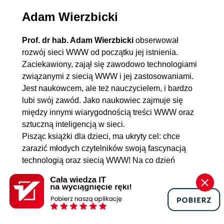
Adam Wierzbicki
Prof. dr hab. Adam Wierzbicki
obserwował
rozwój sieci WWW od początku jej istnienia.
Zaciekawiony, zajął się zawodowo technologiami
związanymi z siecią WWW i jej zastosowaniami.
Jest naukowcem, ale też nauczycielem, i bardzo
lubi swój zawód. Jako naukowiec zajmuje się
między innymi wiarygodnością treści WWW oraz
sztuczną inteligencją w sieci.
Pisząc książki dla dzieci, ma ukryty cel: chce
zarazić młodych czytelników swoją fascynacją
technologią oraz siecią WWW! Na co dzień
wykłada w Polsko-Japońskiej Akademii Technik
Komputerowych . Autor książki „Wiarygodność
treści WWW”.
Zobacz wszystkie posty autora »