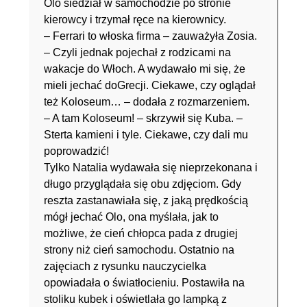
Olo siedział w samochodzie po stronie
kierowcy i trzymał ręce na kierownicy.
– Ferrari to włoska firma – zauważyła Zosia.
– Czyli jednak pojechał z rodzicami na
wakacje do Włoch. A wydawało mi się, że
mieli jechać doGrecji. Ciekawe, czy oglądał
też Koloseum… – dodała z rozmarzeniem.
– A tam Koloseum! – skrzywił się Kuba. –
Sterta kamieni i tyle. Ciekawe, czy dali mu
poprowadzić!
Tylko Natalia wydawała się nieprzekonana i
długo przyglądała się obu zdjęciom. Gdy
reszta zastanawiała się, z jaką prędkością
mógł jechać Olo, ona myślała, jak to
możliwe, że cień chłopca pada z drugiej
strony niż cień samochodu. Ostatnio na
zajęciach z rysunku nauczycielka
opowiadała o światłocieniu. Postawiła na
stoliku kubek i oświetlała go lampką z