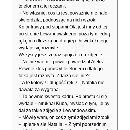
telefonem a jej oczami.
– No właśnie, coś tu jest poważnie nie halo –
stwierdziła, podnosząc na nich wzrok. –
Kolor trawy pod stopami Ola jest inny od tej
po stronie Lewandowskiego, poza tym jedną
rękę ma dłuższą od drugiej i tło wokół niego
wydaje się rozmyte…
Wszyscy jeszcze raz spojrzeli na zdjęcie.
– No nie wiem – powoli powiedział Aleks. –
Pewnie ktoś poruszył telefonem i dlatego
fotka jest rozmyta. Zdarza się, nie?
– A te kolory? I długość ręki? – Natalia nie
dawała za wygraną.
– To pewnie kwestia kadru. Po prostu ci się
wydaje – mruknął Kuba, myśląc o tym, ile by
dał za takie zdjęcie z Lewandowskim.
– Mówię wam, on coś z tymi zdjęciami zrobił
– upierała się Natalia. – Z tymi poprzednimi