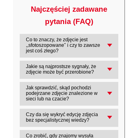
Najczęściej zadawane
pytania (FAQ)
Co to znaczy, że zdjęcie jest
,,sfotoszopowane" i czy to zawsze
jest coś złego?
To zdjęcie zmienione w programie
Jakie są najprostsze sygnały, że
graficznym (np. Photoshop) - może to być
zdjęcie może być przerobione?
niewinna poprawa kolorów albo
Niespójne cienie i kierunek światła,
manipulacja, która ma kogoś wprowadzić w
Jak sprawdzić, skąd pochodzi
,,rozmyte" tło wokół postaci, różna ostrość
błąd.
podejrzane zdjęcie znalezione w
elementów, nienaturalne proporcje (np. za
sieci lub na czacie?
długa ręka) oraz dziwne krawędzie przy
Użyj wyszukiwania obrazem (Google
wyciętych obiektach.
Czy da się wykryć edycję zdjęcia
Lens/,,ikona aparatu") i porównaj wyniki:
bez specjalistycznej wiedzy?
czy to zdjęcie już gdzieś istniało, w jakim
Tak, zacznij od powiększenia i porównania
kontekście oraz czy ktoś nie podmienił
Co zrobić, gdy znajomy wysyła
szczegółów (krawędzie, cienie, odbicia), a