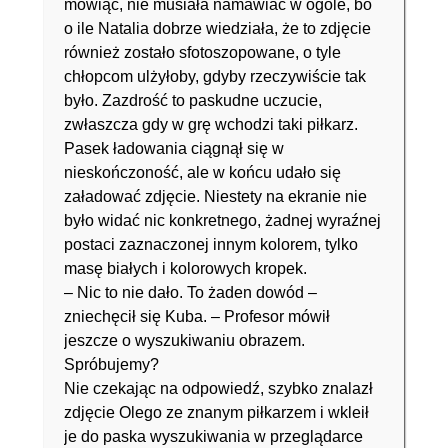
mówiąc, nie musiała namawiać w ogóle, bo
o ile Natalia dobrze wiedziała, że to zdjęcie
również zostało sfotoszopowane, o tyle
chłopcom ulżyłoby, gdyby rzeczywiście tak
było. Zazdrość to paskudne uczucie,
zwłaszcza gdy w grę wchodzi taki piłkarz.
Pasek ładowania ciągnął się w
nieskończoność, ale w końcu udało się
załadować zdjęcie. Niestety na ekranie nie
było widać nic konkretnego, żadnej wyraźnej
postaci zaznaczonej innym kolorem, tylko
masę białych i kolorowych kropek.
– Nic to nie dało. To żaden dowód –
zniechęcił się Kuba. – Profesor mówił
jeszcze o wyszukiwaniu obrazem.
Spróbujemy?
Nie czekając na odpowiedź, szybko znalazł
zdjęcie Olego ze znanym piłkarzem i wkleił
je do paska wyszukiwania w przeglądarce