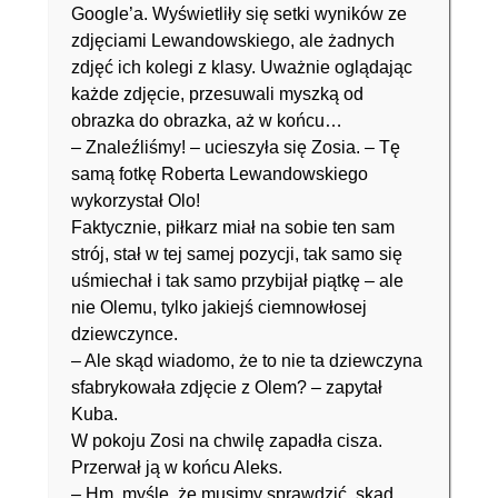
Google’a. Wyświetliły się setki wyników ze
zdjęciami Lewandowskiego, ale żadnych
zdjęć ich kolegi z klasy. Uważnie oglądając
każde zdjęcie, przesuwali myszką od
obrazka do obrazka, aż w końcu…
– Znaleźliśmy! – ucieszyła się Zosia. – Tę
samą fotkę Roberta Lewandowskiego
wykorzystał Olo!
Faktycznie, piłkarz miał na sobie ten sam
strój, stał w tej samej pozycji, tak samo się
uśmiechał i tak samo przybijał piątkę – ale
nie Olemu, tylko jakiejś ciemnowłosej
dziewczynce.
– Ale skąd wiadomo, że to nie ta dziewczyna
sfabrykowała zdjęcie z Olem? – zapytał
Kuba.
W pokoju Zosi na chwilę zapadła cisza.
Przerwał ją w końcu Aleks.
– Hm, myślę, że musimy sprawdzić, skąd