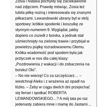
Zosia i Natalia pochyliły się zaciekawione
nad zdjęciem. Prawdę mówiąc, Zosia też
lubiła piłkę nożną i interesowała się znanymi
piłkarzami. Lewandowski ubrany był w strój
sportowy: krótkie spodenki i koszulkę ze
słynnym numerem 9. Wyglądał, jakby
dopiero co zszedł z boiska, a jednak stał
uśmiechnięty na zielonej trawie i przybijał w
powietrzu piątkę rozradowanemu Olemu.
Krótka wiadomość pod spodem była jak
prztyczek w nos dla całej klasy:
„Pozdrowienia z wakacji i do zobaczenia na
boisku! Olo”.
– No nie wierzę! Co za szczęściarz… –
westchnął Aleks i z wrażenia aż opadł na
łóżko. – Żeby w ciągu dwóch dni przejechać
się ferrari i spotkać ROBERTA
LEWANDOWSKIEGO…? A mój tata po raz
jedenasty zabiera mnie i mamę do Jastarni…