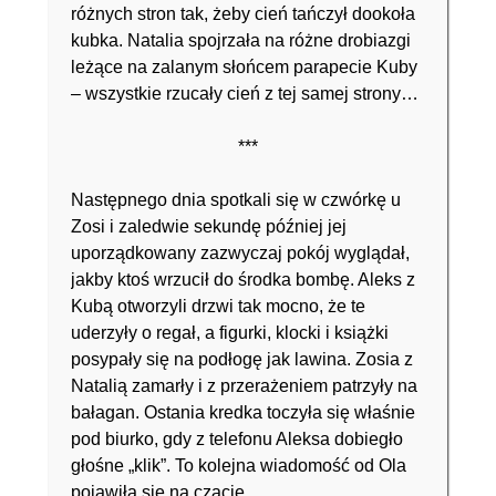
różnych stron tak, żeby cień tańczył dookoła
kubka. Natalia spojrzała na różne drobiazgi
leżące na zalanym słońcem parapecie Kuby
– wszystkie rzucały cień z tej samej strony…
***
Następnego dnia spotkali się w czwórkę u
Zosi i zaledwie sekundę później jej
uporządkowany zazwyczaj pokój wyglądał,
jakby ktoś wrzucił do środka bombę. Aleks z
Kubą otworzyli drzwi tak mocno, że te
uderzyły o regał, a figurki, klocki i książki
posypały się na podłogę jak lawina. Zosia z
Natalią zamarły i z przerażeniem patrzyły na
bałagan. Ostania kredka toczyła się właśnie
pod biurko, gdy z telefonu Aleksa dobiegło
głośne „klik”. To kolejna wiadomość od Ola
pojawiła się na czacie.