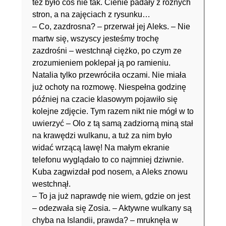
też było coś nie tak. Cienie padały z różnych
stron, a na zajęciach z rysunku…
– Co, zazdrosna? – przerwał jej Aleks. – Nie
martw się, wszyscy jesteśmy trochę
zazdrośni – westchnął ciężko, po czym ze
zrozumieniem poklepał ją po ramieniu.
Natalia tylko przewróciła oczami. Nie miała
już ochoty na rozmowę. Niespełna godzinę
później na czacie klasowym pojawiło się
kolejne zdjęcie. Tym razem nikt nie mógł w to
uwierzyć – Olo z tą samą zadziorną miną stał
na krawędzi wulkanu, a tuż za nim było
widać wrzącą lawę! Na małym ekranie
telefonu wyglądało to co najmniej dziwnie.
Kuba zagwizdał pod nosem, a Aleks znowu
westchnął.
– To ja już naprawdę nie wiem, gdzie on jest
– odezwała się Zosia. – Aktywne wulkany są
chyba na Islandii, prawda? – mruknęła w