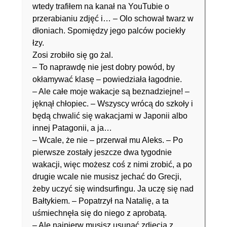
wtedy trafiłem na kanał na YouTubie o
przerabianiu zdjęć i… – Olo schował twarz w
dłoniach. Spomiędzy jego palców pociekły
łzy.
Zosi zrobiło się go żal.
– To naprawdę nie jest dobry powód, by
okłamywać klasę – powiedziała łagodnie.
– Ale całe moje wakacje są beznadziejne! –
jęknął chłopiec. – Wszyscy wrócą do szkoły i
będą chwalić się wakacjami w Japonii albo
innej Patagonii, a ja…
– Wcale, że nie – przerwał mu Aleks. – Po
pierwsze zostały jeszcze dwa tygodnie
wakacji, więc możesz coś z nimi zrobić, a po
drugie wcale nie musisz jechać do Grecji,
żeby uczyć się windsurfingu. Ja uczę się nad
Bałtykiem. – Popatrzył na Natalię, a ta
uśmiechnęła się do niego z aprobatą.
– Ale najpierw musisz usunąć zdjęcia z