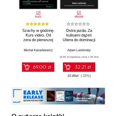
kurs
ebook
ksią
Szachy w godzinę.
Ostra jazda. Za
FAIK
Kurs video. Od
kulisami dążeń
inte
zera do pierwszej
Ubera do dominacji
służbi
partii szachów
na świecie
rzecz
Jak p
Michał Kanarkiewicz
Adam Lashinsky
Perr
epoce
(9,90 zł najniższa cena z 30 dni)
(35,94 zł naj
o
69.00 zł
32.21 zł
37.89zł
(-15%)
59.9