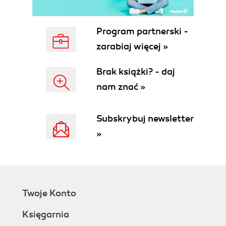
CZĘŚĆ II - NAUKA GRY W SZACHY
BIERKI, FIGURY I NIEWARCABY!
Program partnerski -
BIERKI A FIGURY SZACHOWE
zarabiaj więcej »
CZY TO JEST PIONEK, CZY TO JEST.
FIGURA?
Brak książki? - daj
SZACHY TO NIE SĄ WARCABY!
nam znać »
NAWIGACJA SZACHOWA
Zadanie nr 1: Co to za pole? Przyporządkuj
numerom nazwy pól
Subskrybuj newsletter
Zadanie nr 2: Zamaluj podane pola
»
PRZEKĄTNE SZACHOWNICY
PIONEK
BICIE PIONKIEM
Zadanie nr 3: Na które pola mogą ruszyć się
białe pionki? Na których polach mogą zbić
Twoje Konto
białe pionki?
GRA PIONKÓW
Księgarnia
Zadanie nr 4: Co to za pola? (wyróżnione