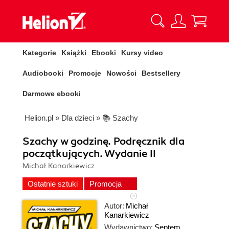
Kategorie
Książki
Ebooki
Kursy video
Audiobooki
Promocje
Nowości
Bestsellery
Darmowe ebooki
Helion.pl
»
Dla dzieci
»
📚 Szachy
Szachy w godzinę. Podręcznik dla
początkujących. Wydanie II
Michał Kanarkiewicz
Ostatnie sztuki
Promocja
Autor:
Michał
Kanarkiewicz
Wydawnictwo:
Septem