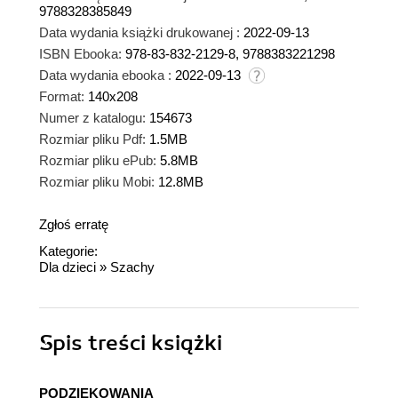
9788328385849
Data wydania książki drukowanej :
2022-09-13
ISBN Ebooka:
978-83-832-2129-8, 9788383221298
Data wydania ebooka :
2022-09-13
Format:
140x208
Numer z katalogu:
154673
Rozmiar pliku Pdf:
1.5MB
Rozmiar pliku ePub:
5.8MB
Rozmiar pliku Mobi:
12.8MB
Zgłoś erratę
Kategorie:
Dla dzieci
»
Szachy
Spis treści
książki
PODZIĘKOWANIA