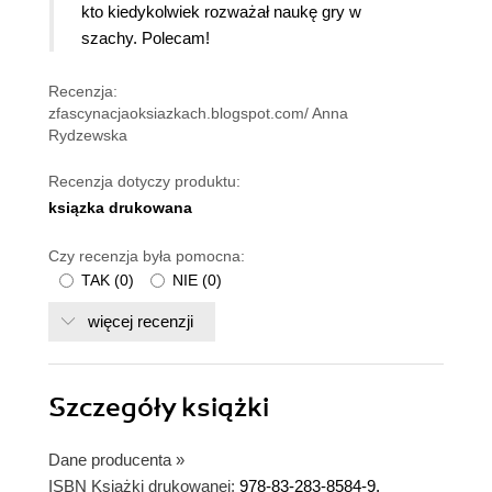
kto kiedykolwiek rozważał naukę gry w
szachy. Polecam!
Recenzja:
zfascynacjaoksiazkach.blogspot.com/ Anna
Rydzewska
Recenzja dotyczy produktu:
ksiązka drukowana
Czy recenzja była pomocna:
TAK
(
0
)
NIE
(
0
)
więcej recenzji
Szczegóły
książki
Dane producenta
»
ISBN Książki drukowanej:
978-83-283-8584-9,