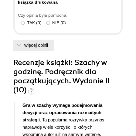
wkładają szachowi arcymistrzowie, nachodzi mnie
ksiązka drukowana
refleksja. Otóż na tym chyba polega magia
Czy opinia była pomocna:
szachów: ta gra jest banalnie prosta w założeniu,
TAK
(
0
)
NIE
(
0
)
a jednocześnie zawiera tyle możliwości, że
zapewnia rozrywkę i wyzwanie na lata.
więcej opinii
Recenzje
książki
: Szachy w
godzinę. Podręcznik dla
początkujących. Wydanie II
(10)
Gra w szachy wymaga podejmowania
decyzji oraz opracowania rozmaitych
strategii.
Ta popularna rozrywka przynosi
naprawdę wiele korzyści, o których
wspomina autor już na samym wstępie,