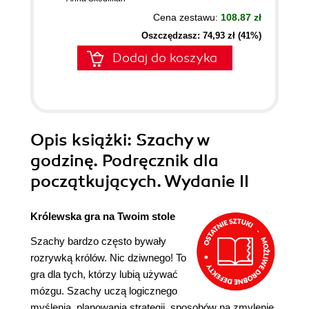
Cena zestawu:
108.87 zł
Oszczędzasz: 74,93 zł (41%)
Dodaj do koszyka
Opis
książki
: Szachy w
godzinę. Podręcznik dla
początkujących. Wydanie II
Królewska gra na Twoim stole
Szachy bardzo często bywały
rozrywką królów. Nic dziwnego! To
gra dla tych, którzy lubią używać
mózgu. Szachy uczą logicznego
myślenia, planowania strategii, sposobów na zmylenie