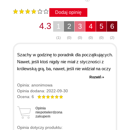
Dodaj opinię
4.3
1
2
3
4
5
6
(1)
(0)
(0)
(0)
(0)
(2)
Szachy w godzinę to poradnik dla początkujących.
Nawet, jeśli ktoś nigdy nie miał z styczności z
królewską grą, ba, nawet, jeśli nie widział na oczy
szachownicy ogarnie temat. Podstawy są
Rozwiń »
wyłożone naprawdę zrozumiale, a ćwiczenia
Opinia: anonimowa
pomagają te fundamenty przećwiczyć. Na plus
Opinia dodana: 2022-09-30
oceniam zaangażowanie autora w temat. W
Ocena: 6
każdym akapicie widać, jak bardzo kocha szachy
Opinia
i jak bardzo zależy mu na tym, aby jak najwięcej
niepotwierdzona
zakupem
ludzi tą pasją zarazić. Kiedy patrzę na tę krótką
książkę, jednocześnie wiedząc, jak wiele pracy
Opinia dotyczy produktu: