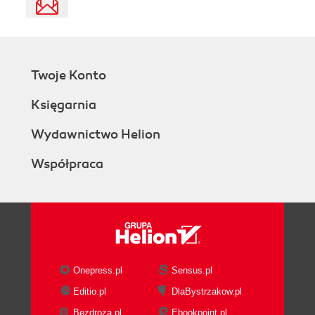
Twoje Konto
Księgarnia
Wydawnictwo Helion
Współpraca
Onepress.pl
Sensus.pl
Editio.pl
DlaBystrzakow.pl
Bezdroza.pl
Ebookpoint.pl