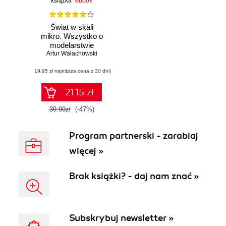
książka
ebook
Świat w skali
mikro. Wszystko o
modelarstwie
Artur Wałachowski
(19,95 zł najniższa cena z 30 dni)
21.15 zł
39.90zł
(-47%)
Program partnerski - zarabiaj
więcej »
Brak książki? - daj nam znać »
Subskrybuj newsletter »