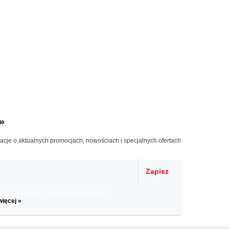
»
macje o aktualnych promocjach, nowościach i specjalnych ofertach
Zapisz
il informacje o zniżkach, promocjach
więcej »