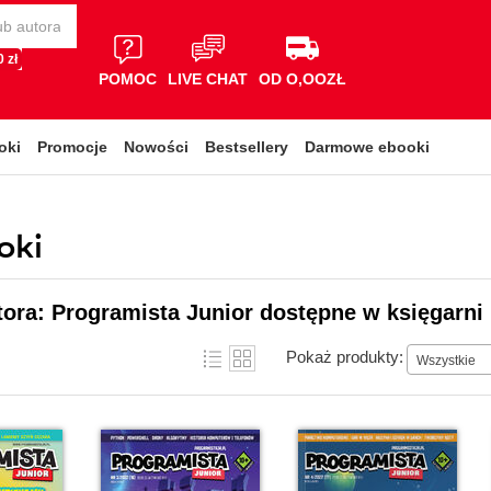
 zł
POMOC
LIVE CHAT
OD O,OOZŁ
oki
Promocje
Nowości
Bestsellery
Darmowe ebooki
oki
tora: Programista Junior dostępne w księgarni
Pokaż produkty:
Wszystkie