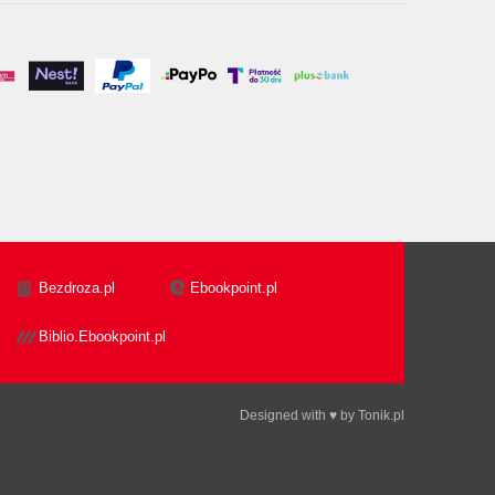
Bezdroza.pl
Ebookpoint.pl
Biblio.Ebookpoint.pl
Designed with ♥ by
Tonik.pl