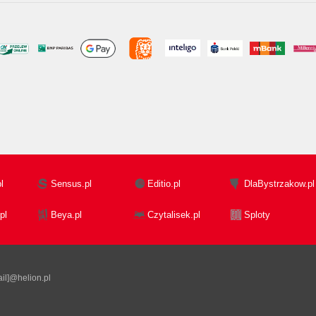
l
Sensus.pl
Editio.pl
DlaBystrzakow.pl
pl
Beya.pl
Czytalisek.pl
Sploty
il]@helion.pl