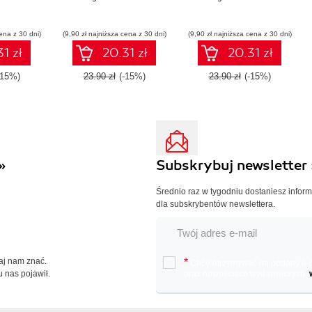
ena z 30 dni)
(9,90 zł najniższa cena z 30 dni)
(9,90 zł najniższa cena z 30 dni)
1 zł
20.31 zł
20.31 zł
-15%)
23.90 zł
(-15%)
23.90 zł
(-15%)
»
Subskrybuj newsletter 
Średnio raz w tygodniu dostaniesz infor
dla subskrybentów newslettera.
Daj nam znać.
*
Chcę otrzymywać na podany e-ma
u nas pojawił.
oraz nowościach wydawniczych.