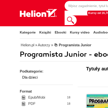
Kursy od 16,70
Kategorie
Książki
Ebooki
Kursy video
Audiobo
Helion.pl
» Autorzy
» 📚
Programista Junior
Programista Junior - ebo
Tytuły au
Podkategorie:
Dla dzieci
Format
Epub/Mobi
18
PDF
18