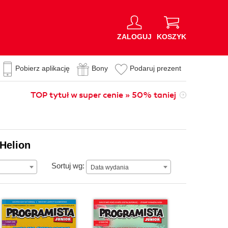
ZALOGUJ
KOSZYK
Pobierz aplikację
Bony
Podaruj prezent
TOP tytuł w super cenie » 50% taniej
 Helion
Data wydania
Sortuj wg:
Data wydania