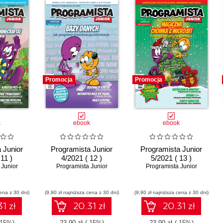
Promocja
Promocja
k
ebook
ebook
 Junior
Programista Junior
Programista Junior
11 )
4/2021 ( 12 )
5/2021 ( 13 )
 Junior
Programista Junior
Programista Junior
ena z 30 dni)
(9,90 zł najniższa cena z 30 dni)
(9,90 zł najniższa cena z 30 dni)
1 zł
20.31 zł
20.31 zł
-15%)
23.90 zł
(-15%)
23.90 zł
(-15%)