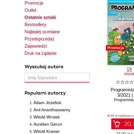
Promocje
Outlet
Ostatnie sztuki
Bestsellery
Najlepiej oceniane
Przedsprzedaż
Zapowiedzi
Promocja
Druk na żądanie
Wyszukaj autora
eboo
Programista
Popularni autorzy
3/2021 ( 
Programista
Adam Józefiok
Anil Ananthaswamy
(9,90 zł najniższa c
Witold Wrotek
20.3
Aurélien Géron
Witold Krieser
23.90 zł
(