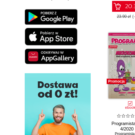
20.3
23.90 zł
(
Promocja
eboo
Programista
4/2020 
Programista