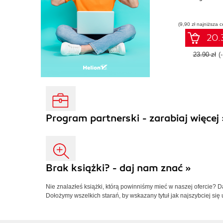
(9,90 zł najniższa c
20.3
23.90 zł
(
Program partnerski - zarabiaj więcej 
Brak książki? - daj nam znać »
Nie znalazłeś książki, którą powinniśmy mieć w naszej ofercie? 
Dołożymy wszelkich starań, by wskazany tytuł jak najszybciej się 