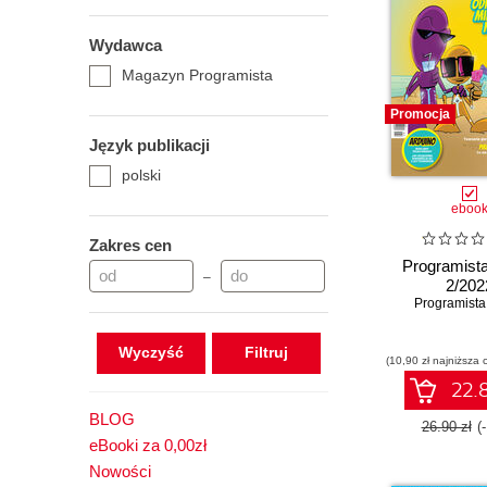
Wydawca
Magazyn Programista
Promocja
Język publikacji
polski
eboo
Zakres cen
Programista
–
2/202
Programista
Wyczyść
(10,90 zł najniższa 
22.8
BLOG
26.90 zł
(
eBooki za 0,00zł
Nowości