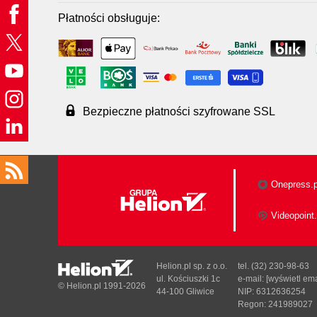
Płatności obsługuje:
Bezpieczne płatności szyfrowane SSL
Onepress.p
Videopoint.
Helion.pl sp. z o.o.
tel. (32) 230-98-63
ul. Kościuszki 1c
e-mail:
[wyświetl ema
© Helion.pl 1991-2026
44-100 Gliwice
NIP: 6312636254
Regon: 241989027