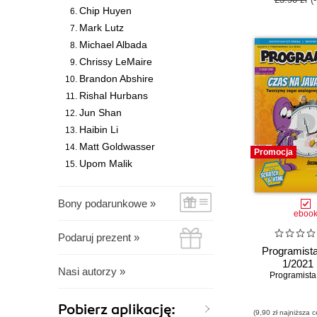
Chip Huyen
Mark Lutz
Michael Albada
Chrissy LeMaire
Brandon Abshire
Rishal Hurbans
Jun Shan
Haibin Li
Matt Goldwasser
Promocja
Upom Malik
Bony podarunkowe »
eboo
Podaruj prezent »
Programista
1/2021 
Nasi autorzy »
Programista
Pobierz aplikację:
(9,90 zł najniższa c