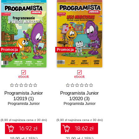
Promocja
Promocja
ebook
ebook
Programista Junior
Programista Junior
1/2019 (1)
1/2020 (3)
Programista Junior
Programista Junior
(8,90 zł najniższa cena z 30 dni)
(9,90 zł najniższa cena z 30 dni)
16.92 zł
18.62 zł
19.90 zł
(-15%)
21.90 zł
(-15%)