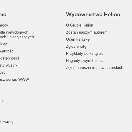
nia
Wydawnictwo Helion
mocy
O Grupie Helion
dla niewidomych,
Zostań naszym autorem!
ych i niesłyszących
Oceń książkę
klepu
Zgłoś erratę
ywatności
Przykłady do książek
dostępności
Nagrody i wyróżnienia
zty wysyłki
Zgłoś naruszenie praw autorskich
ości
nasz serwis WWW
su
i zwroty