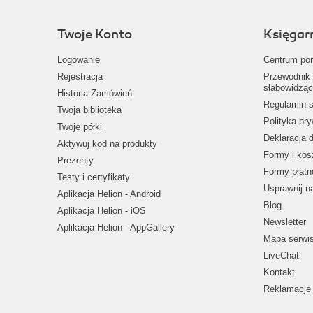
Twoje Konto
Księgar
Logowanie
Centrum po
Rejestracja
Przewodnik 
słabowidząc
Historia Zamówień
Regulamin s
Twoja biblioteka
Polityka pr
Twoje półki
Deklaracja 
Aktywuj kod na produkty
Formy i kos
Prezenty
Formy płatn
Testy i certyfikaty
Usprawnij 
Aplikacja Helion - Android
Blog
Aplikacja Helion - iOS
Newsletter
Aplikacja Helion - AppGallery
Mapa serwi
LiveChat
Kontakt
Reklamacje 