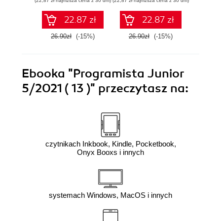
(22,87 zł najniższa cena z 30 dni)
(22,87 zł najniższa cena z 30 dni)
(22,87 zł naj
22.87 zł
22.87 zł
26.90zł
(-15%)
26.90zł
(-15%)
26.9
Ebooka
"Programista Junior
5/2021 ( 13 )"
przeczytasz na:
czytnikach Inkbook, Kindle, Pocketbook,
Onyx Booxs i innych
systemach Windows, MacOS i innych