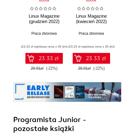
ebook
ebook
Linux Magazine
Linux Magazine
Linu
(grudzień 2022)
(kwiecień 2022)
(m
Praca zbiorowa
Praca zbiorowa
Prac
(23,33 zł najniższa cena z 30 dni)
(23,33 zł najniższa cena z 30 dni)
(23,33 zł naj
23.33 zł
23.33 zł
29.91zł
(-22%)
29.91zł
(-22%)
29.9
Programista Junior -
pozostałe książki