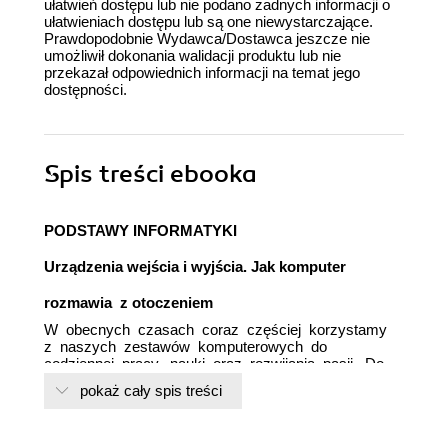
ułatwień dostępu lub nie podano żadnych informacji o
ułatwieniach dostępu lub są one niewystarczające.
Prawdopodobnie Wydawca/Dostawca jeszcze nie
umożliwił dokonania walidacji produktu lub nie
przekazał odpowiednich informacji na temat jego
dostępności.
Spis treści
ebooka
PODSTAWY INFORMATYKI
Urządzenia wejścia i wyjścia. Jak komputer
rozmawia z otoczeniem
W obecnych czasach coraz częściej korzystamy
z naszych zestawów komputerowych do
codziennej pracy, nauki oraz rozwijania pasji. Do
prawidłowego zrozumienia tego, jak dzielimy się
pokaż cały spis treści
naszymi myślami z komputerem, a także tego, w
jaki sposób komputer wysyła informacje do nas,
niezbędna jest wiedza o urządzeniach służących do