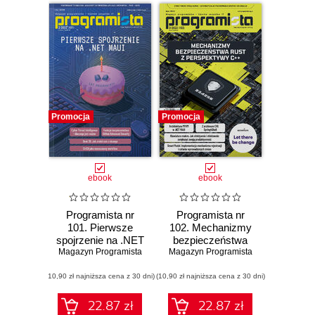
Promocja
Promocja
ebook
ebook
Programista nr
Programista nr
101. Pierwsze
102. Mechanizmy
spojrzenie na .NET
bezpieczeństwa
Magazyn Programista
MAUI
Magazyn Programista
Rust z
perspektywy C++
(10,90 zł najniższa cena z 30 dni)
(10,90 zł najniższa cena z 30 dni)
22.87 zł
22.87 zł