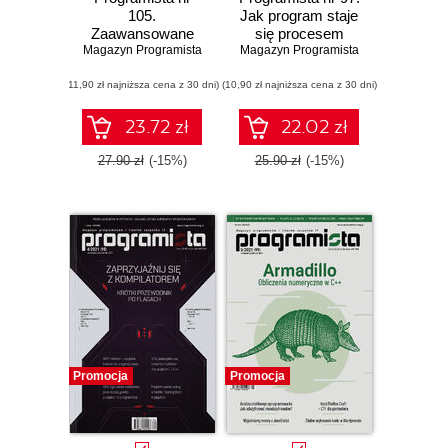
105.
Jak program staje
Zaawansowane
się procesem
Magazyn Programista
metody
Magazyn Programista
debugowania w
(11,90 zł najniższa cena z 30 dni)
systemie Windows
(10,90 zł najniższa cena z 30 dni)
i Visual Studio
23.72 zł
22.02 zł
27.90 zł
(-15%)
25.90 zł
(-15%)
Promocja
Promocja