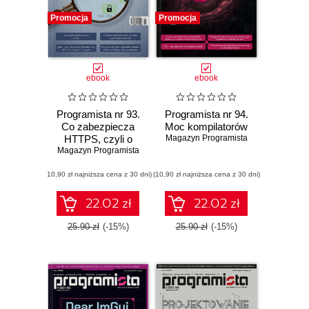
Promocja
Promocja
ebook
ebook
Programista nr 93.
Programista nr 94.
Co zabezpiecza
Moc kompilatorów
HTTPS, czyli o
Magazyn Programista
Magazyn Programista
protokole TLS 1.3
(10,90 zł najniższa cena z 30 dni)
(10,90 zł najniższa cena z 30 dni)
22.02 zł
22.02 zł
25.90 zł
(-15%)
25.90 zł
(-15%)