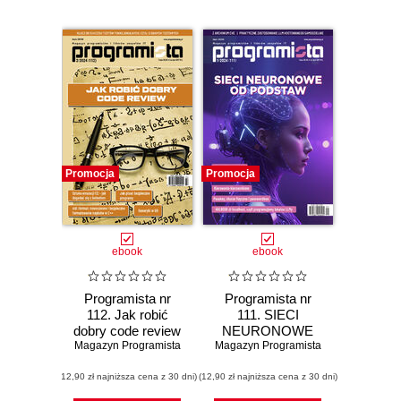
Promocja
Promocja
ebook
ebook
Programista nr
Programista nr
112. Jak robić
111. SIECI
dobry code review
NEURONOWE
Magazyn Programista
Magazyn Programista
OD PODSTAW
(12,90 zł najniższa cena z 30 dni)
(12,90 zł najniższa cena z 30 dni)