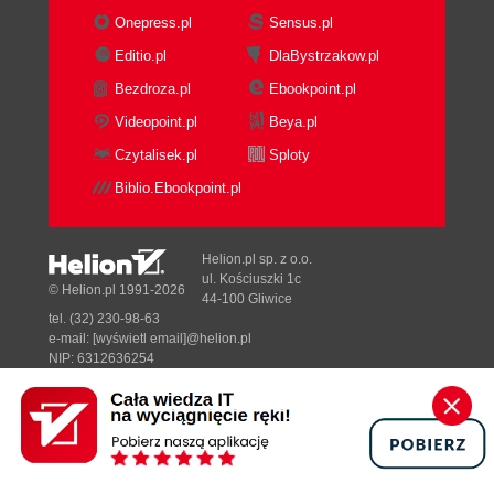
Onepress.pl
Sensus.pl
Editio.pl
DlaBystrzakow.pl
Bezdroza.pl
Ebookpoint.pl
Videopoint.pl
Beya.pl
Czytalisek.pl
Sploty
Biblio.Ebookpoint.pl
Helion.pl sp. z o.o.
ul. Kościuszki 1c
© Helion.pl 1991-2026
44-100 Gliwice
tel. (32) 230-98-63
e-mail:
[wyświetl email]@helion.pl
NIP: 6312636254
Regon: 241989027
Designed with ♥ by
Tonik.pl
Pełna wersja strony »