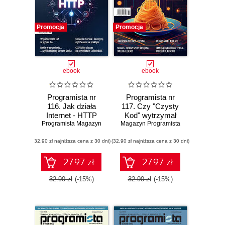
Promocja
Promocja
ebook
ebook
Programista nr
Programista nr
116. Jak działa
117. Czy "Czysty
Internet - HTTP
Kod" wytrzymał
Programista Magazyn
Magazyn Programista
próbę czasu?
(32,90 zł najniższa cena z 30 dni)
(32,90 zł najniższa cena z 30 dni)
27.97 zł
27.97 zł
32.90 zł
(-15%)
32.90 zł
(-15%)