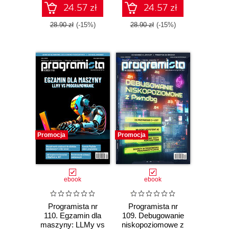
24.57 zł
24.57 zł
28.90 zł
(-15%)
28.90 zł
(-15%)
Promocja
Promocja
ebook
ebook
Programista nr
Programista nr
110. Egzamin dla
109. Debugowanie
maszyny: LLMy vs
niskopoziomowe z