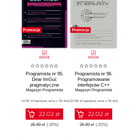
Promocja
Promocja
ebook
ebook
Programista nr 95.
Programista nr 96.
Dear ImGui:
Programowanie
pragmatyczne
interfejsów C++
Magazyn Programista
podejście do
Magazyn Programista
programowania
(10,90 zł najniższa cena z 30 dni)
interfejsów
(10,90 zł najniższa cena z 30 dni)
użytkownika
22.02 zł
22.02 zł
25.90 zł
(-15%)
25.90 zł
(-15%)