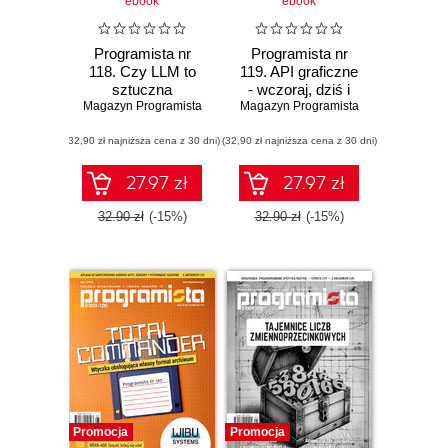
ebook
ebook
Programista nr
Programista nr
118. Czy LLM to
119. API graficzne
sztuczna
- wczoraj, dziś i
Magazyn Programista
inteligencja?
Magazyn Programista
jutro
(32,90 zł najniższa cena z 30 dni)
(32,90 zł najniższa cena z 30 dni)
27.97 zł
27.97 zł
32.90 zł
(-15%)
32.90 zł
(-15%)
Promocja
Promocja