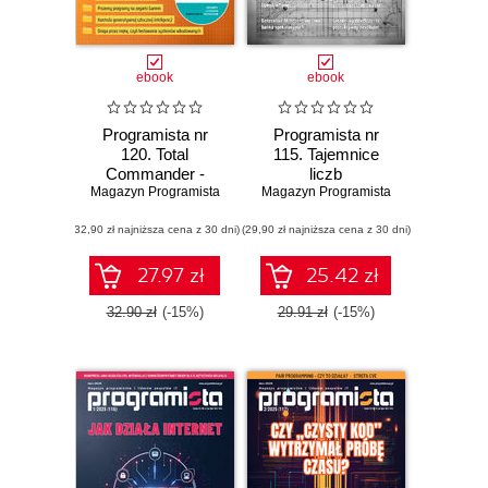
ebook
ebook
Programista nr
Programista nr
120. Total
115. Tajemnice
Commander -
liczb
Magazyn Programista
wtyczka
zmiennoprzecinkowych
Magazyn Programista
obsługująca
(32,90 zł najniższa cena z 30 dni)
własny format
(29,90 zł najniższa cena z 30 dni)
archiwum
27.97 zł
25.42 zł
32.90 zł
(-15%)
29.91 zł
(-15%)