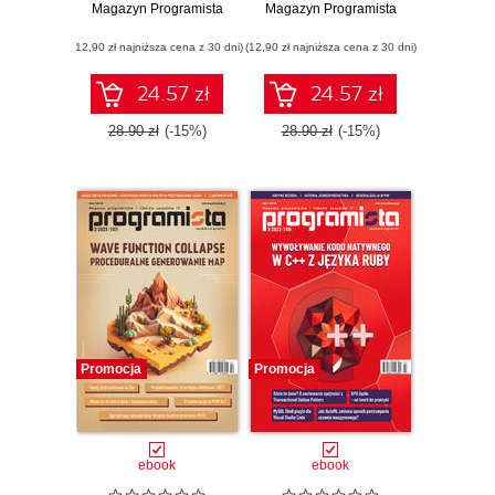
Magazyn Programista
programowanie
Magazyn Programista
Pwndbg
(12,90 zł najniższa cena z 30 dni)
(12,90 zł najniższa cena z 30 dni)
24.57 zł
24.57 zł
28.90 zł
(-15%)
28.90 zł
(-15%)
Promocja
Promocja
ebook
ebook