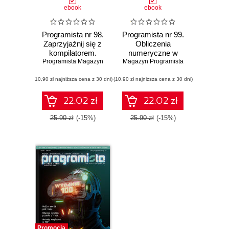
ebook
ebook
Programista nr 98.
Programista nr 99.
Zaprzyjaźnij się z
Obliczenia
kompilatorem.
numeryczne w
Programista Magazyn
Krótki przewodnik
Magazyn Programista
C++ przy użyciu
po flagach
biblioteki Armadillo
(10,90 zł najniższa cena z 30 dni)
kompilatora
(10,90 zł najniższa cena z 30 dni)
22.02 zł
22.02 zł
25.90 zł
(-15%)
25.90 zł
(-15%)
Promocja