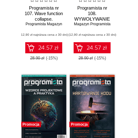
Programista nr
Programista nr
107. Wave function
108.
collapse.
WYWOŁYWANIE
Programista Magazyn
Proceduralne
Magazyn Programista
KODU
generowanie map
NATYWNEGO W
(12,90 zł najniższa cena z 30 dni)
(12,90 zł najniższa cena z 30 dni)
C++ Z JĘZYKA
RUBY
24.57 zł
24.57 zł
28.90 zł
(-15%)
28.90 zł
(-15%)
Promocja
Promocja