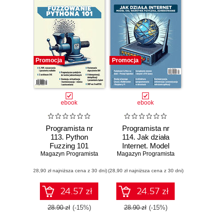
Promocja
Promocja
ebook
ebook
Programista nr
Programista nr
113. Python
114. Jak działa
Fuzzing 101
Internet. Model
Magazyn Programista
Magazyn Programista
OSI, warstwa
fizyczna, adresy
(28,90 zł najniższa cena z 30 dni)
(28,90 zł najniższa cena z 30 dni)
MAC i IP
24.57 zł
24.57 zł
28.90 zł
(-15%)
28.90 zł
(-15%)