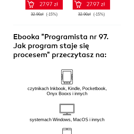
27.97 zł
27.97 zł
32.90zł
(-15%)
32.90zł
(-15%)
32.9
Ebooka
"Programista nr 97.
Jak program staje się
procesem"
przeczytasz na:
czytnikach Inkbook, Kindle, Pocketbook,
Onyx Booxs i innych
systemach Windows, MacOS i innych