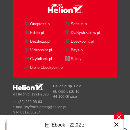
Onepress.pl
Sensus.pl
Editio.pl
DlaBystrzakow.pl
Bezdroza.pl
Ebookpoint.pl
Videopoint.pl
Beya.pl
Czytalisek.pl
Sploty
Biblio.Ebookpoint.pl
Helion.pl sp. z o.o.
ul. Kościuszki 1c
© Helion.pl 1991-2026
44-100 Gliwice
tel. (32) 230-98-63
e-mail:
[wyświetl email]@helion.pl
NIP: 6312636254
Regon: 241989027
Ebook
22,02 zł
Designed with ♥ by
Tonik.pl