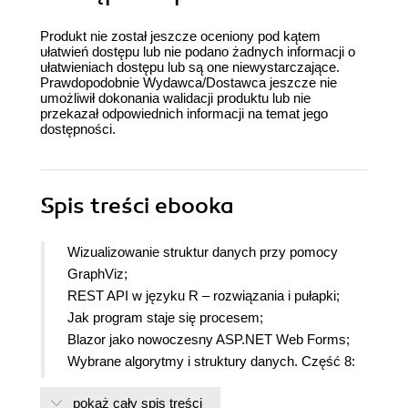
Produkt nie został jeszcze oceniony pod kątem
ułatwień dostępu lub nie podano żadnych informacji o
ułatwieniach dostępu lub są one niewystarczające.
Prawdopodobnie Wydawca/Dostawca jeszcze nie
umożliwił dokonania walidacji produktu lub nie
przekazał odpowiednich informacji na temat jego
dostępności.
Spis treści
ebooka
Wizualizowanie struktur danych przy pomocy
GraphViz;
REST API w języku R – rozwiązania i pułapki;
Jak program staje się procesem;
Blazor jako nowoczesny ASP.NET Web Forms;
Wybrane algorytmy i struktury danych. Część 8:
algorytmy hill-climb;
pokaż cały spis treści
Przegląd wzorców projektowych w Magento 2;