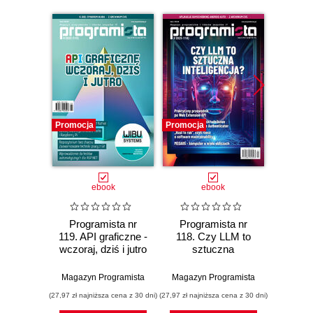
Promocja
Promocja
Promocj
ebook
ebook
Programista nr
Programista nr
Prog
119. API graficzne -
118. Czy LLM to
12
wczoraj, dziś i jutro
sztuczna
Com
inteligencja?
w
obs
Magazyn Programista
Magazyn Programista
Magazyn
włas
(27,97 zł najniższa cena z 30 dni)
(27,97 zł najniższa cena z 30 dni)
(27,97 zł naj
ar