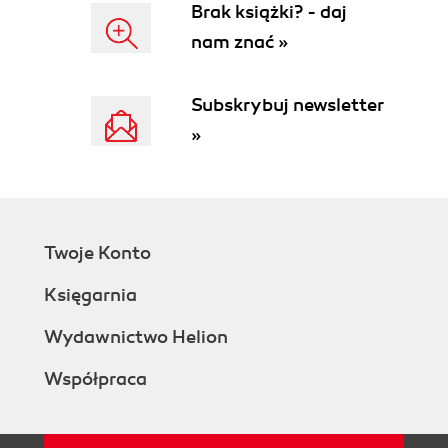
Brak książki? - daj
nam znać »
Subskrybuj newsletter
»
Twoje Konto
Księgarnia
Wydawnictwo Helion
Współpraca