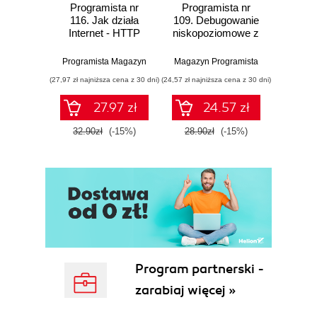
Programista nr
Programista nr
Prog
116. Jak działa
109. Debugowanie
107. W
Internet - HTTP
niskopoziomowe z
co
Pwndbg
Pro
gener
Programista Magazyn
Magazyn Programista
Program
(27,97 zł najniższa cena z 30 dni)
(24,57 zł najniższa cena z 30 dni)
(24,57 zł naj
27.97 zł
24.57 zł
32.90zł
(-15%)
28.90zł
(-15%)
28.9
Program partnerski -
zarabiaj więcej »