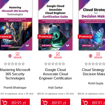
romocja
Promocja
Promocja
ebook
ebook
ebook
Mastering Microsoft
Google Cloud
Cloud Strategy 
365 Security
Associate Cloud
Decision Mak
Technologies
Engineer Certification
Guide
Rohit Gupta
Pramiti Bhatnagar
Arijit Sarkar
9,91 zł najniższa cena z 30 dni)
(89,91 zł najniższa cena z 30 dni)
(89,91 zł najniższa cena 
89.91 zł
89.91 zł
89.91 z