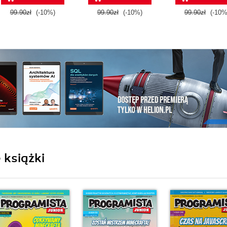
99.90zł
(-10%)
99.90zł
(-10%)
99.90zł
(-10%
 książki