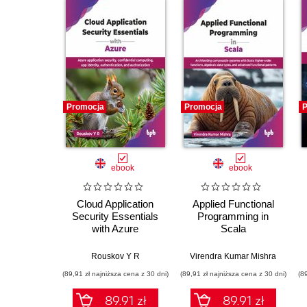
Promocja
Promocja
P
ebook
ebook
Cloud Application
Applied Functional
Security Essentials
Programming in
with Azure
Scala
Rouskov Y R
Virendra Kumar Mishra
(89,91 zł najniższa cena z 30 dni)
(89,91 zł najniższa cena z 30 dni)
(8
89.91 zł
89.91 zł