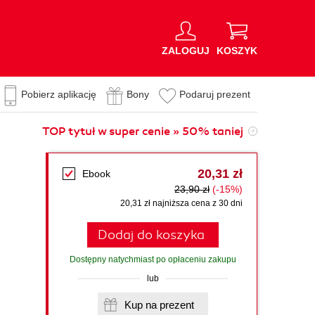
ZALOGUJ
KOSZYK
Pobierz aplikację
Bony
Podaruj prezent
TOP tytuł w super cenie » 50% taniej
20,31 zł
Ebook
23,90 zł
(-15%)
20,31 zł najniższa cena z 30 dni
Dodaj do koszyka
Dostępny natychmiast po opłaceniu zakupu
lub
Kup na prezent