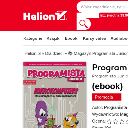
Inż. zwrotna 39,90
Kategorie
Książki
Ebooki
Kursy video
Audiobo
Helion.pl
»
Dla dzieci
»
📚 Magazyn Programista Junior
Programi
Programista Junio
(ebook)
Promocja
Autor:
Programista 
Wydawnictwo:
Mag
Ocena:
Stron:
104