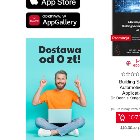
Promocja
ebo
Building 
Automotiv
Applicati
Dr. Dennis Keng
Developing r
solutions for
(89,25 zł najniższa 
automotive 
107.
119.00 zł
(