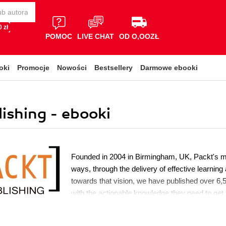
 zł
POMOC
LIVE CHAT
OD O,OOZŁ
oki
Promocje
Nowości
Bestsellery
Darmowe ebooki
shing - ebooki
Founded in 2004 in Birmingham, UK, Packt's mis
ways, through the delivery of effective learning
towards that vision, we have published over 6,5
with the actionable knowledge they need to get t
emerging technology or optimizing key skills in
also awarded over $1,000,000 through our Op