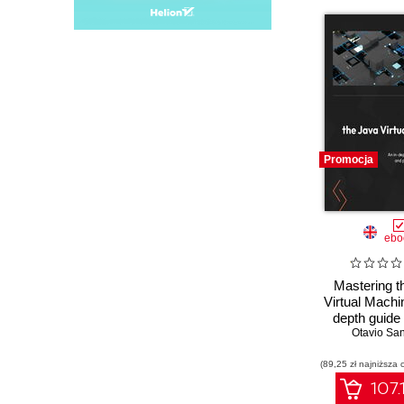
Promocja
ebo
Mastering t
Virtual Machin
depth guide
Otavio Sa
internals
perform
(89,25 zł najniższa 
optimiza
107.