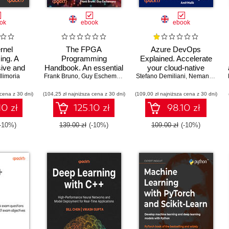
ok
ebook
ebook
rnel
The FPGA
Azure DevOps
ng. A
Programming
Explained. Accelerate
ive and
Handbook. An essential
your cloud-native
 to kernel
llimoria
Frank Bruno
guide to FPGA design
,
Guy Eschemann
Stefano Demiliani
software development
,
Nemanja Jovic
writing
for transforming ideas
with Azure DevOps for
 cena z 30 dni)
d kernel
(104,25 zł najniższa cena z 30 dni)
into hardware using
(109,00 zł najniższa cena z 30 dni)
Cloud Excellence -
ation -
SystemVerilog and
Second Edition
10 zł
125.10 zł
98.10 zł
ition
VHDL - Second Edition
(-10%)
139.00 zł
(-10%)
109.00 zł
(-10%)