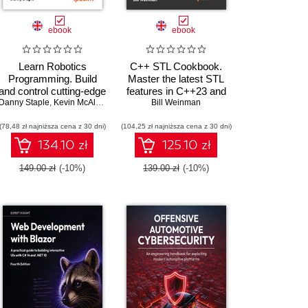
ebook
ebook
Learn Robotics
C++ STL Cookbook.
Programming. Build
Master the latest STL
and control cutting-edge
features in C++23 and
Danny Staple
,
Amit Malik
AI robots with
,
Prasad Gandham
,
Kevin McAleer
26 with practical
Bill Weinman
Raspberry Pi and
recipes for modern C++
(78,48 zł najniższa cena z 30 dni)
Python - Third Edition
(104,25 zł najniższa cena z 30 dni)
development - Second
Edition
134.10 zł
125.10 zł
149.00 zł
(-10%)
139.00 zł
(-10%)