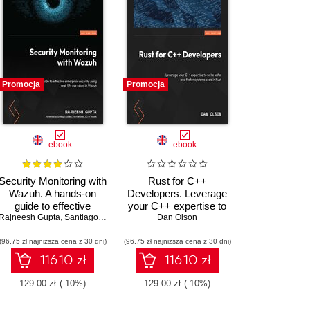
Promocja
Promocja
ebook
ebook
Security Monitoring with
Rust for C++
Wazuh. A hands-on
Developers. Leverage
guide to effective
your C++ expertise to
kirch
Matthew Frisbie
Rajneesh Gupta
enterprise security
,
Chandermani Arora
,
Santiago Bassett
write safer and faster
Dan Olson
using real-life use
systems code in Rust
(96,75 zł najniższa cena z 30 dni)
cases in Wazuh
(96,75 zł najniższa cena z 30 dni)
116.10 zł
116.10 zł
129.00 zł
(-10%)
129.00 zł
(-10%)