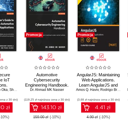
Promocja
Promocja
ok
ebook
ebook
Secure
Automotive
AngularJS: Maintaining
e IoT
Cybersecurity
Web Applications.
ons.
Engineering Handbook.
Learn AngularJS and
o Oka
obust IoT
,
Sharanukumar Nadahalli
Dr. Ahmad MK Nasser
The automotive
,
Jeff Yost
,
Ram Prasad Bojanki
Amos Q. Haviv
full-stack web
,
Dr. André Weimers
,
Rodrigo Branas
,
 next-gen
engineer's roadmap to
development
cena z 30 dni)
software
(119,25 zł najniższa cena z 30 dni)
cyber-resilient vehicles
(3,68 zł najniższa cena z 30 dni)
10 zł
143.10 zł
4.41 zł
-10%)
159.00 zł
(-10%)
4.90 zł
(-10%)