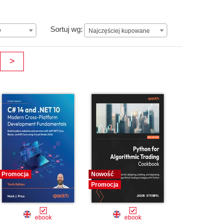
ay.
Najczęściej kupowane
Sortuj wg:
y
Najczęściej kupowane
>
Promocja
Nowość
Promocja
ebook
ebook