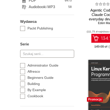
PDF
6475
Audiobooki MP3
58
Agentic Cod
Claude Cod
everyday dev
Wydawca
guide to agen
Eden Ma
with Claud
Packt Publishing
(111,75 zł najniższa 
134.
Serie
149.00 zł
Administrator Guide
Alfresco
Beginners Guide
Building
By Example
Cookbook
Promocja
Essentials
Expert Insight