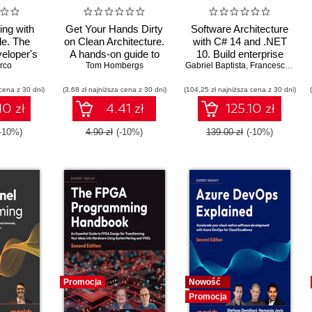
ing with
Get Your Hands Dirty
Software Architecture
e. The
on Clean Architecture.
with C# 14 and .NET
eloper's
A hands-on guide to
10. Build enterprise
tic coding
rco
creating clean web
Tom Hombergs
Gabriel Baptista
applications using
,
Francesco Abbruzzese
e Code
applications with code
microservices,
cena z 30 dni)
(3,68 zł najniższa cena z 30 dni)
examples in Java
(104,25 zł najniższa cena z 30 dni)
DevSecOps, EF Core,
and design patterns for
10 zł
4.41 zł
125.10 zł
Azure - Fifth Edition
(-10%)
4.90 zł
(-10%)
139.00 zł
(-10%)
Promocja
Nowość
Promocja