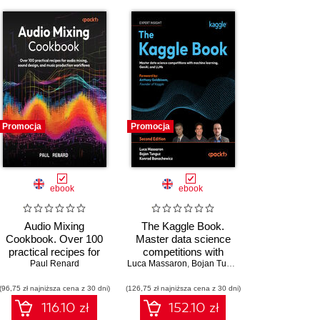
Promocja
Promocja
ebook
ebook
Audio Mixing
The Kaggle Book.
Cookbook. Over 100
Master data science
practical recipes for
competitions with
audio mixing, sound
Paul Renard
Luca Massaron
machine learning,
,
Bojan Tunguz
,
Konrad Banachew
design, and music
GenAI, and LLMs -
(96,75 zł najniższa cena z 30 dni)
production workflows
(126,75 zł najniższa cena z 30 dni)
Second Edition
116.10 zł
152.10 zł