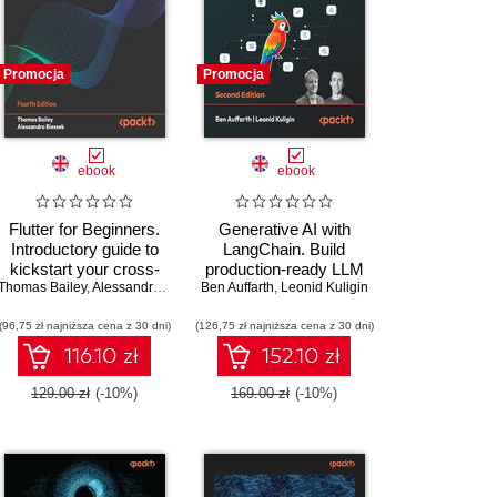
Promocja
Promocja
ebook
ebook
Flutter for Beginners.
Generative AI with
Introductory guide to
LangChain. Build
kickstart your cross-
production-ready LLM
Thomas Bailey
platform mobile app
,
Alessandro Biessek
Ben Auffarth
applications and
,
Leonid Kuligin
career with Flutter and
advanced agents using
(96,75 zł najniższa cena z 30 dni)
Dart - Fourth Edition
(126,75 zł najniższa cena z 30 dni)
Python, LangChain, and
LangGraph - Second
116.10 zł
152.10 zł
Edition
129.00 zł
(-10%)
169.00 zł
(-10%)