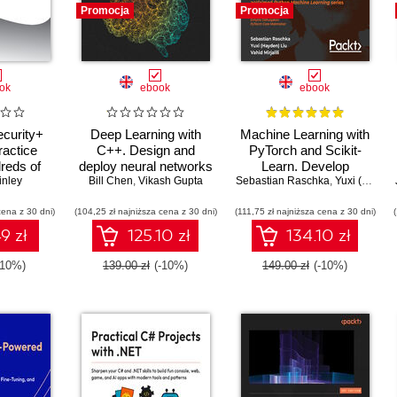
Promocja
Promocja
ok
ebook
ebook
curity+
Deep Learning with
Machine Learning with
actice
C++. Design and
PyTorch and Scikit-
reds of
deploy neural networks
Learn. Develop
mock exam
nley
using CUDA for high-
Bill Chen
,
Vikash Gupta
Sebastian Raschka
machine learning and
,
Yuxi (Hayden) Liu
gned with
performance AI in C++
deep learning models
cena z 30 dni)
SY0-701
(104,25 zł najniższa cena z 30 dni)
(111,75 zł najniższa cena z 30 dni)
with Python
ctives
9 zł
125.10 zł
134.10 zł
-10%)
139.00 zł
(-10%)
149.00 zł
(-10%)