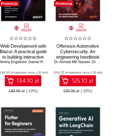
Promocja
Promocja
ebook
ebook
Web Development with
Offensive Automotive
Blazor. A practical guide
Cybersecurity. An
to building interactive
engineering handbook
Jimmy Engström
UIs with C# 14 and
,
Vahid Mirjalili
,
Daniel Roth
,
Dmytro Dzhulgakov
Dr. Ahmad MK Nasser
for exploiting modern
,
Dr. Dennis Kengo Oka
.NET 10 - Fourth
automotive platforms
(149,00 zł najniższa cena z 30 dni)
Edition
(104,25 zł najniższa cena z 30 dni)
134.10 zł
125.10 zł
149.00 zł
(-10%)
139.00 zł
(-10%)