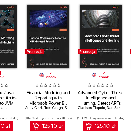
Promocja
Promocja
ok
ebook
ebook
he Java
Financial Modeling and
Advanced Cyber Threat
e. An in-
Reporting with
Intelligence and
 to JVM
Microsoft Power BI.
Hunting. Detect APTs
ntana
 and
Build models, KPIs, and
Andy Clark
,
Tom Gough
,
Shailan Chudasama
Gianluca Tiepolo
and zero-day attacks
,
Marissa Thomas
,
Dan Sorensen
ance
modern finance reports
using CTI, behavioral
cena z 30 dni)
tion
(104,25 zł najniższa cena z 30 dni)
in Power BI from
(104,25 zł najniższa cena z 30 dni)
analytics, and AI
scratch
techniques
10 zł
125.10 zł
125.10 zł