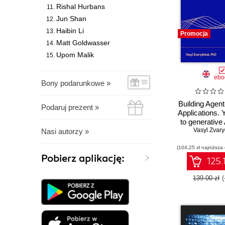
Rishal Hurbans
Jun Shan
Haibin Li
Promocja
Matt Goldwasser
Upom Malik
ebo
Bony podarunkowe »
Building Agen
Podaruj prezent »
Applications. 
to generative
fine-tunin
Vasyl Zvar
Nasi autorzy »
orchestrati
(104,25 zł najniższa
productio
Pobierz aplikację:
125.
139.00 zł