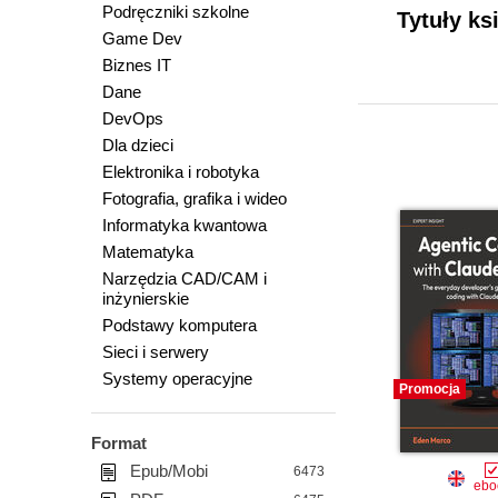
Podręczniki szkolne
Tytuły ks
Game Dev
Biznes IT
Dane
DevOps
Dla dzieci
Elektronika i robotyka
Fotografia, grafika i wideo
Informatyka kwantowa
Matematyka
Narzędzia CAD/CAM i
inżynierskie
Podstawy komputera
Sieci i serwery
Systemy operacyjne
Promocja
Format
Epub/Mobi
6473
ebo