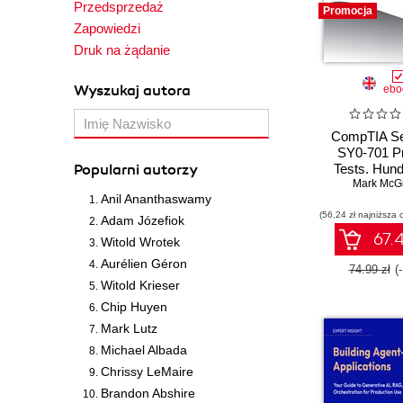
Przedsprzedaż
Promocja
Zapowiedzi
Druk na żądanie
Wyszukaj autora
ebo
CompTIA Se
SY0-701 Pr
Popularni autorzy
Tests. Hund
challenging 
Mark McGi
Anil Ananthaswamy
questions ali
(56,24 zł najniższa 
the latest 
Adam Józefiok
exam obje
67.4
Witold Wrotek
Aurélien Géron
74.99 zł
(
Witold Krieser
Chip Huyen
Mark Lutz
Michael Albada
Chrissy LeMaire
Brandon Abshire