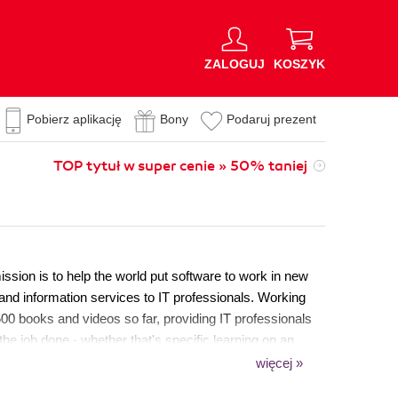
ZALOGUJ
KOSZYK
Pobierz aplikację
Bony
Podaruj prezent
TOP tytuł w super cenie » 50% taniej
sion is to help the world put software to work in new
 and information services to IT professionals. Working
00 books and videos so far, providing IT professionals
he job done - whether that's specific learning on an
 more established tools. As part of our mission, we have
więcej »
en Source Project Royalty scheme, helping numerous