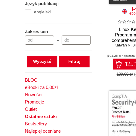
Język publikacji
Hands-on
angielski
How-to
ebo
Learn
Learning
Linux Ke
Zakres cen
Programmi
Mastering
comprehens
–
Other Role Guide
practical guide
Kaiwan N. Bi
Practical
internals, 
(104,25 zł najniższa
modules, an
Projects
Wyczyść
synchroniz
125.
Reference Guide
Second Ed
139.00 zł
BLOG
eBooki za 0,00zł
Nowości
Promocje
Outlet
Ostatnie sztuki
Bestsellery
Najlepiej oceniane