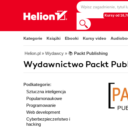
Kursy od 16,70
Kategorie
Książki
Ebooki
Kursy video
Audiobo
Helion.pl
» Wydawcy
» 📚
Packt Publishing
Wydawnictwo Packt Publi
Podkategorie:
Sztuczna inteligencja
Popularnonaukowe
Programowanie
Web development
Cyberbezpieczeństwo i
hacking