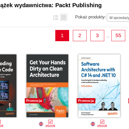
projects become household names along the w
iążek wydawnictwa: Packt Publishing
Pokaż produkty:
W sprzedaż
1
2
3
55
...
Promocja
Promocja
ok
ebook
ebook