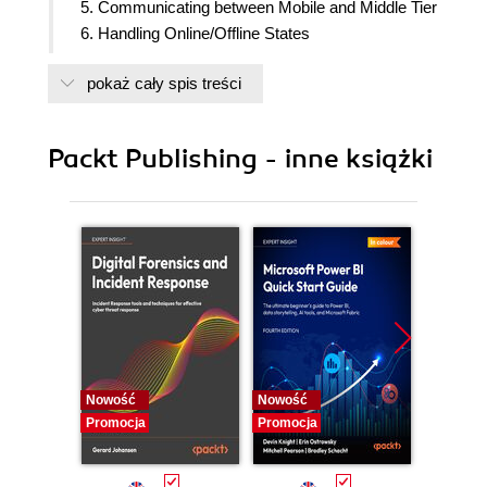
5. Communicating between Mobile and Middle Tier
6. Handling Online/Offline States
7. Presentation Techniques
pokaż cały spis treści
8. Building the Presentation Tier
9. Appendix
Packt Publishing - inne książki
Nowość
Nowość
Nowość
Promocja
Promocja
Promocj