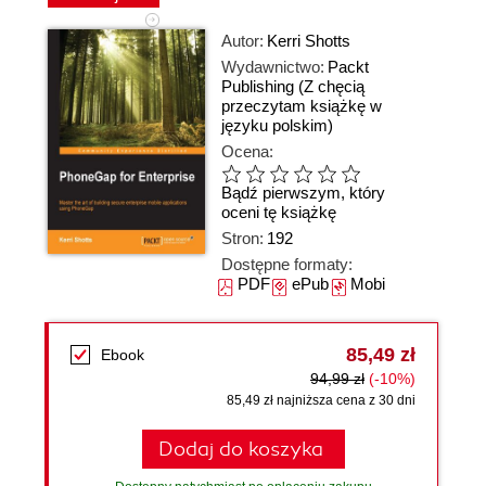
Autor:
Kerri Shotts
Wydawnictwo:
Packt
Publishing
(Z chęcią
przeczytam książkę w
języku polskim)
Ocena:
Bądź pierwszym, który
oceni tę książkę
Stron:
192
Dostępne formaty:
PDF
ePub
Mobi
85,49 zł
Ebook
94,99 zł
(-10%)
85,49 zł najniższa cena z 30 dni
Dodaj do koszyka