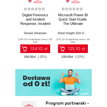
ebook
ebook
Digital Forensics
Microsoft Power BI
Pract
and Incident
Quick Start Guide.
Intel
Response. Incident
The Ultimate
Data-D
Response tools
Beginner's Guide
Hunti
and techniques for
to Power BI, Data
your c
Gerard Johansen
Devin Knight
,
Erin Ostrowsky
,
Mitchel
effective cyber
Storytelling, AI
effor
(134,10 zł najniższa cena z 30
(125,10 zł najniższa cena z 30
(116,10 zł 
threat response -
Tools, and
dete
dni)
dni)
Fourth Edition
Microsoft Fabric -
def
134.10 zł
125.10 zł
Fourth Edition
ATT&C
tool
149.00zł
(-10%)
139.00zł
(-10%)
129.0
E
Program partnerski -