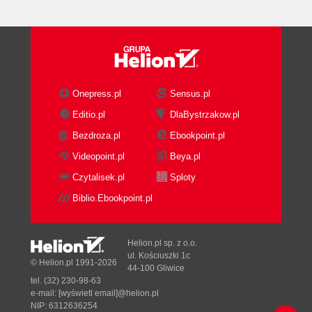
Onepress.pl
Sensus.pl
Editio.pl
DlaBystrzakow.pl
Bezdroza.pl
Ebookpoint.pl
Videopoint.pl
Beya.pl
Czytalisek.pl
Sploty
Biblio.Ebookpoint.pl
Helion.pl sp. z o.o.
ul. Kościuszki 1c
© Helion.pl 1991-2026
44-100 Gliwice
tel. (32) 230-98-63
e-mail:
[wyświetl email]@helion.pl
NIP: 6312636254