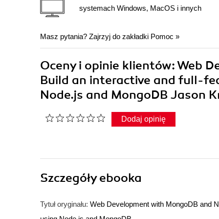
systemach Windows, MacOS i innych
Masz pytania? Zajrzyj do zakładki
Pomoc
»
Oceny i opinie klientów: Web 
Build an interactive and full-f
Node.js and MongoDB Jason K
Dodaj opinię
Szczegóły
ebooka
Tytuł oryginału:
Web Development with MongoDB and Node.j
using Node.js and MongoDB