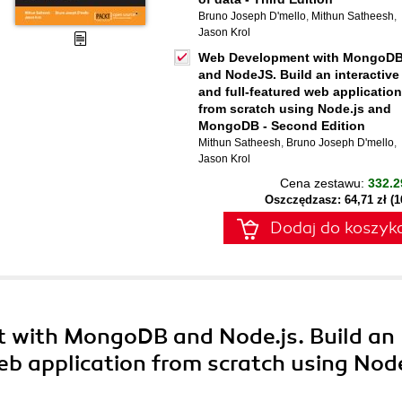
Bruno Joseph D'mello
,
Mithun Satheesh
,
Jason Krol
Web Development with MongoD
and NodeJS. Build an interactive
and full-featured web application
from scratch using Node.js and
MongoDB - Second Edition
Mithun Satheesh
,
Bruno Joseph D'mello
,
Jason Krol
Cena zestawu:
332.2
Oszczędzasz: 64,71 zł (
Dodaj do koszyk
 with MongoDB and Node.js. Build an
eb application from scratch using Node