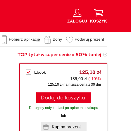
ZALOGUJ
KOSZYK
Pobierz aplikację
Bony
Podaruj prezent
TOP tytuł w super cenie » 50% taniej
125,10 zł
Ebook
139,00 zł
(-10%)
125,10 zł najniższa cena z 30 dni
Dodaj do koszyka
Dostępny natychmiast po opłaceniu zakupu
lub
Kup na prezent