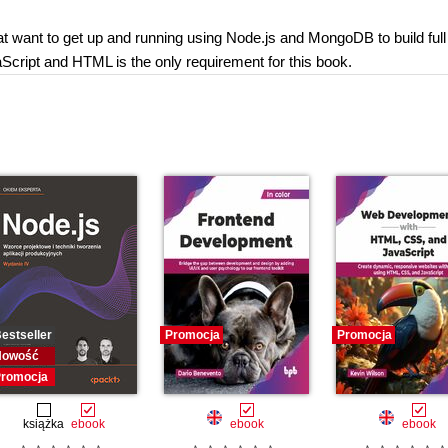
hat want to get up and running using Node.js and MongoDB to build full
Script and HTML is the only requirement for this book.
estseller
Promocja
Promocja
Nowość
romocja
książka
ebook
ebook
ebook