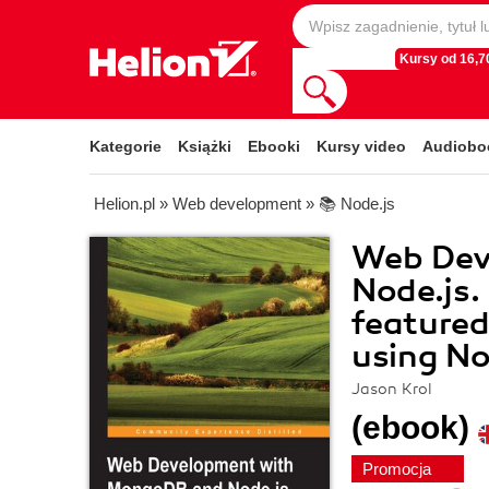
Kursy od 16,70
Kategorie
Książki
Ebooki
Kursy video
Audiobo
Helion.pl
»
Web development
»
📚 Node.js
Web Dev
Node.js. 
featured
using N
Jason Krol
(ebook)
Promocja