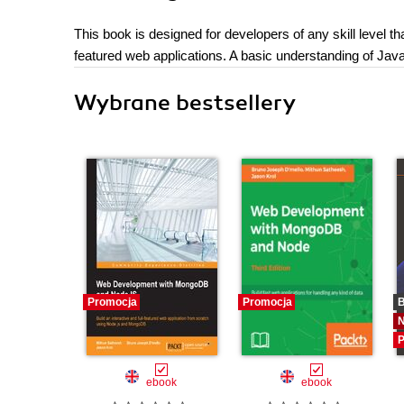
This book is designed for developers of any skill level t
featured web applications. A basic understanding of Java
Wybrane bestsellery
Promocja
Promocja
B
P
ebook
ebook