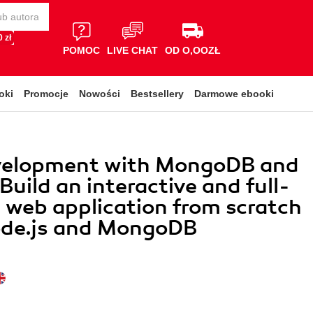
 zł
POMOC
LIVE CHAT
OD O,OOZŁ
oki
Promocje
Nowości
Bestsellery
Darmowe ebooki
elopment with MongoDB and
Build an interactive and full-
 web application from scratch
ode.js and MongoDB