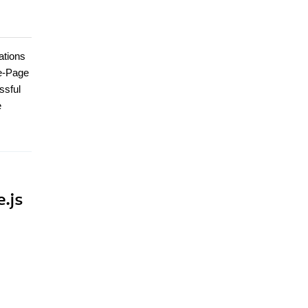
ations
le-Page
ssful
e
.js