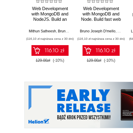
Web Development
Web Development
with MongoDB and
with MongoDB and
NodeJS. Build an
Node. Build fast web
interactive and full-
applications for
featured web
handling any kind of
Mithun Satheesh
,
Bruno Joseph D'mello
Bruno Joseph D'mello
,
Jason Krol
,
Mithun S
L
application from
data - Third Edition
(116,10 zł najniższa cena z 30 dni)
(116,10 zł najniższa cena z 30 dni)
(6
scratch using Node.js
and MongoDB -
116.10 zł
116.10 zł
Second Edition
129.00zł
(-10%)
129.00zł
(-10%)