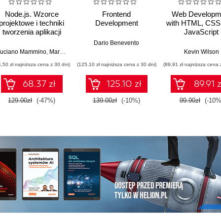
Node.js. Wzorce
Frontend
Web Developm
projektowe i techniki
Development
with HTML, CSS
tworzenia aplikacji
JavaScript
produkcyjnych.
Dario Benevento
Wydanie IV
atheesh
uciano Mammino
,
Jason Krol
,
Mario Casciaro
,
Colin J. Ihrig (Foreword)
,
Matteo Collina (Fore
Kevin Wilson
4,50 zł najniższa cena z 30 dni)
(125,10 zł najniższa cena z 30 dni)
(89,91 zł najniższa cena 
68.37 zł
125.10 zł
89.91 z
129.00zł
(-47%)
139.00zł
(-10%)
99.90zł
(-10%