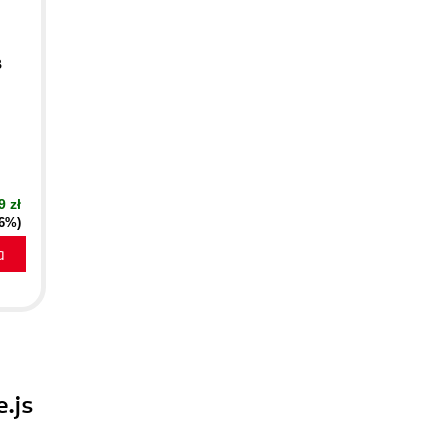
B
9 zł
16%)
a
.js