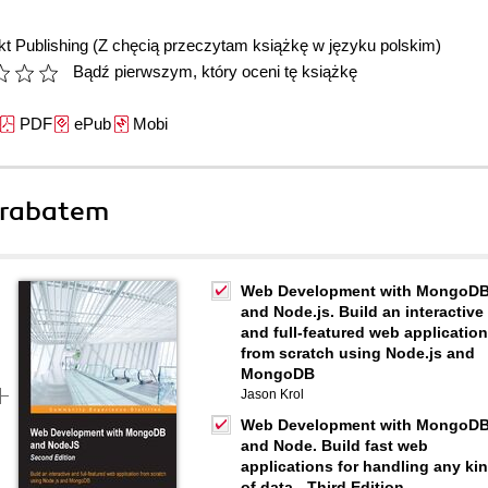
t Publishing
(Z chęcią przeczytam książkę w języku polskim)
Bądź pierwszym, który oceni tę książkę
PDF
ePub
Mobi
 rabatem
Web Development with MongoD
and Node.js. Build an interactive
and full-featured web application
from scratch using Node.js and
MongoDB
Jason Krol
Web Development with MongoD
and Node. Build fast web
applications for handling any ki
of data - Third Edition