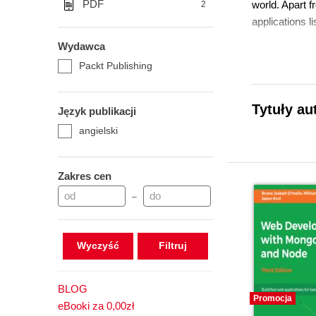
PDF
world. Apart 
2
applications l
Wydawca
Packt Publishing
Tytuły au
Język publikacji
angielski
Zakres cen
–
Wyczyść
BLOG
Promocja
eBooki za 0,00zł