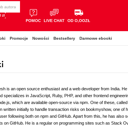
 zł
POMOC
LIVE CHAT
OD O,OOZŁ
oki
Promocje
Nowości
Bestsellery
Darmowe ebooki
i
sh is an open source enthusiast and a web developer from India. He
 specializes in JavaScript, Ruby, PHP, and other frontend engineerin
ode.js, which are available open-source via npm. One of these, called
n written initially to handle transaction risks on bookmyshow, one of
user following both on npm and GitHub. Apart from this, he has also s
ts on GitHub. He is a regular on programming sites such as Stack Ov