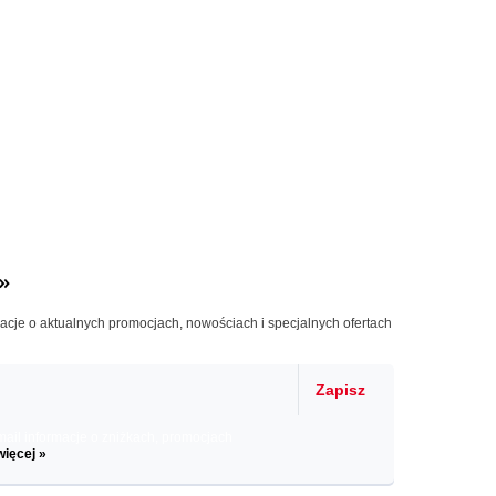
»
macje o aktualnych promocjach, nowościach i specjalnych ofertach
Zapisz
il informacje o zniżkach, promocjach
więcej »