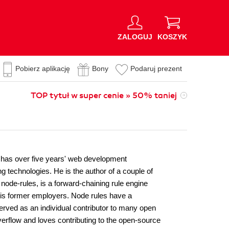
ZALOGUJ
KOSZYK
Pobierz aplikację
Bony
Podaruj prezent
TOP tytuł w super cenie » 50% taniej
 has over five years' web development
g technologies. He is the author of a couple of
 node-rules, is a forward-chaining rule engine
 his former employers. Node rules have a
erved as an individual contributor to many open
erflow and loves contributing to the open-source