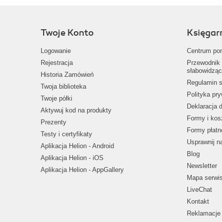
Twoje Konto
Księgar
Logowanie
Centrum po
Rejestracja
Przewodnik 
słabowidząc
Historia Zamówień
Regulamin s
Twoja biblioteka
Polityka pr
Twoje półki
Deklaracja 
Aktywuj kod na produkty
Formy i kos
Prezenty
Formy płatn
Testy i certyfikaty
Usprawnij 
Aplikacja Helion - Android
Blog
Aplikacja Helion - iOS
Newsletter
Aplikacja Helion - AppGallery
Mapa serwi
LiveChat
Kontakt
Reklamacje 