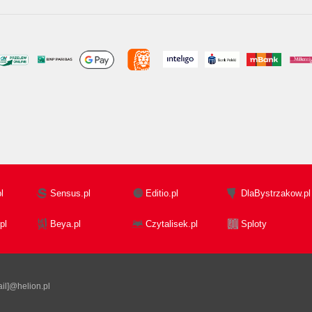
l
Sensus.pl
Editio.pl
DlaBystrzakow.pl
pl
Beya.pl
Czytalisek.pl
Sploty
il]@helion.pl