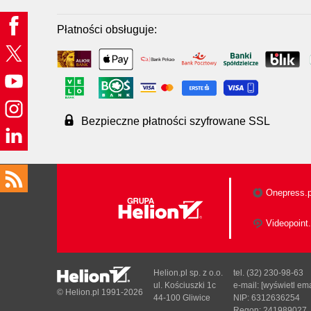
Płatności obsługuje:
Bezpieczne płatności szyfrowane SSL
Onepress.p
Videopoint.
Helion.pl sp. z o.o.
tel. (32) 230-98-63
ul. Kościuszki 1c
e-mail:
[wyświetl ema
© Helion.pl 1991-2026
44-100 Gliwice
NIP: 6312636254
Regon: 241989027