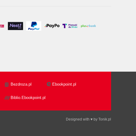
Bezdroza.pl
Ebookpoint.pl
Biblio.Ebookpoint.pl
Designed with ♥ by
Tonik.pl