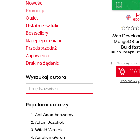
Nowości
Promocje
Outlet
ebo
Ostatnie sztuki
Bestsellery
Web Developm
Najlepiej oceniane
MongoDB an
Build fas
Przedsprzedaż
applications fo
Bruno Joseph D'
Zapowiedzi
any kind of da
Druk na żądanie
(96,75 zł najniższa 
Editio
116.
Wyszukaj autora
129.00 zł
Popularni autorzy
Anil Ananthaswamy
Adam Józefiok
Witold Wrotek
Aurélien Géron