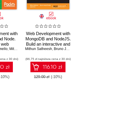
ok
ebook
ent with
Web Development with
d Node.
MongoDB and NodeJS.
t web
Build an interactive and
r handling
mello
,
Mithun Satheesh
Mithun Satheesh
full-featured web
,
Jason Krol
,
Bruno Joseph D'mello
,
Jason Krol
ta - Third
application from scratch
cena z 30 dni)
n
(96,75 zł najniższa cena z 30 dni)
using Node.js and
MongoDB - Second
10 zł
116.10 zł
Edition
(-10%)
129.00 zł
(-10%)