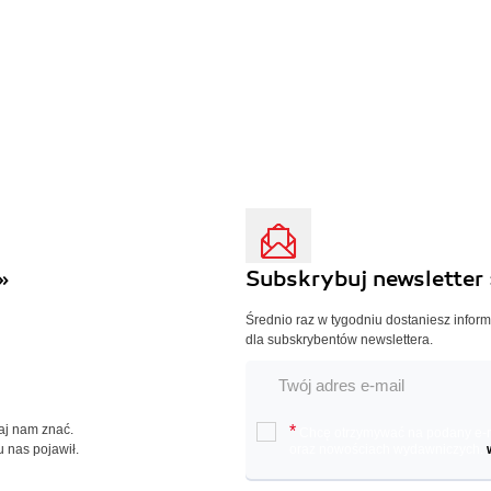
»
Subskrybuj newsletter 
Średnio raz w tygodniu dostaniesz infor
dla subskrybentów newslettera.
Daj nam znać.
*
Chcę otrzymywać na podany e-ma
u nas pojawił.
oraz nowościach wydawniczych.