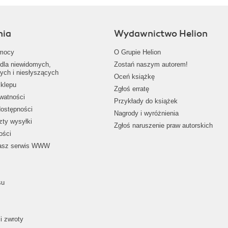
nia
Wydawnictwo Helion
mocy
O Grupie Helion
dla niewidomych,
Zostań naszym autorem!
ych i niesłyszących
Oceń książkę
klepu
Zgłoś erratę
ywatności
Przykłady do książek
dostępności
Nagrody i wyróżnienia
zty wysyłki
Zgłoś naruszenie praw autorskich
ości
nasz serwis WWW
su
i zwroty