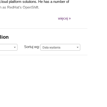
 cloud platform solutions. He has a number of
uch as RedHat's OpenShift.
więcej »
lion
Data wydania
Sortuj wg:
Data wydania