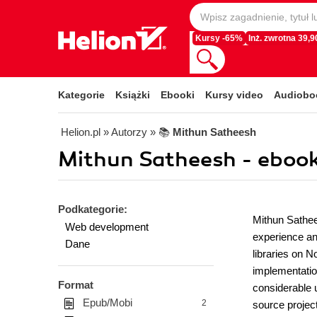
Kursy -65%
Inż. zwrotna 39,90
Kategorie
Książki
Ebooki
Kursy video
Audiobo
Helion.pl
» Autorzy
» 📚
Mithun Satheesh
Mithun Satheesh - ebook
Podkategorie:
Mithun Sathee
Web development
experience and
Dane
libraries on N
implementatio
Format
considerable 
Epub/Mobi
2
source projec