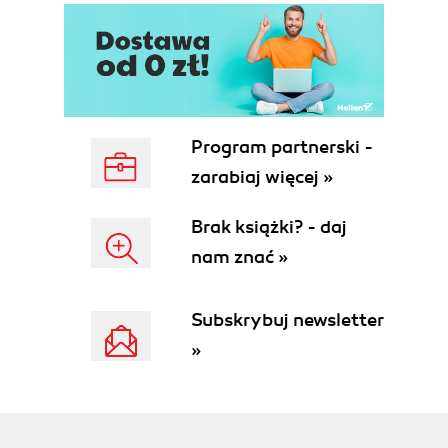
Whats in a name Node, Node.js, or
Node.JS?
Summary
2. Setting up Node
System requirements
Installing Node using package managers
Program partnerski -
Installing on Mac OS X with
zarabiaj więcej »
MacPorts
Installing on Mac OS X with
Brak książki? - daj
Homebrew
nam znać »
Installing on Linux from package
management systems
Installing the Node distribution from
Subskrybuj newsletter
nodejs.org
»
Installing Node on Windows using
Chocolatey Gallery
Installing the StrongLoop Node
distribution