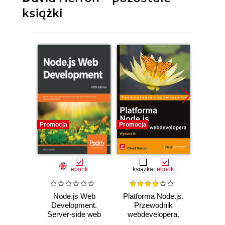
książki
Promocja
Promocja
Promocj
ebook
książka
ebook
Node.js Web
Platforma Node.js.
Nod
Development.
Przewodnik
Deve
Server-side web
webdevelopera.
Ser
development made
Wydanie III
devel