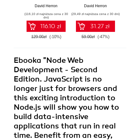
easy with Node 14
Node
David Herron
David Herron
Dav
using practical
easy
(116,10 zł najniższa cena z 30
(29,49 zł najniższa cena z 30 dni)
(125,10 zł 
examples - Fifth
E
dni)
Edition
116.10 zł
31.27 zł
129.00zł
(-10%)
59.00zł
(-47%)
139.0
Ebooka
"Node Web
Development - Second
Edition. JavaScript is no
longer just for browsers and
this exciting introduction to
Node.js will show you how to
build data-intensive
applications that run in real
time. Benefit from an easy,