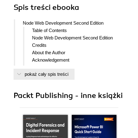
Spis treści
ebooka
Node Web Development Second Edition
Table of Contents
Node Web Development Second Edition
Credits
About the Author
Acknowledgement
About the Reviewers
pokaż cały spis treści
www.PacktPub.com
Support files, eBooks, discount offers
and more
Packt Publishing - inne książki
Why Subscribe?
Free Access for Packt account
holders
Preface
What this book covers
What you need for this book