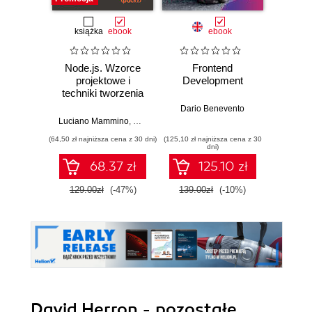
książka
ebook
ebook
Node.js. Wzorce
Frontend
Web D
projektowe i
Development
with 
techniki tworzenia
and 
aplikacji
Dario Benevento
produkcyjnych.
Luciano Mammino
,
Mario Casciaro
,
Colin J. Ihrig (Foreword)
,
Matte
Kev
Wydanie IV
(64,50 zł najniższa cena z 30 dni)
(125,10 zł najniższa cena z 30
(89,91 zł naj
dni)
68.37 zł
125.10 zł
129.00zł
(-47%)
139.00zł
(-10%)
99.9
David Herron - pozostałe