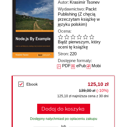
Autor:
Krasimir Tsonev
Wydawnictwo:
Packt
Publishing
(Z chęcią
przeczytam książkę w
języku polskim)
Ocena:
Bądź pierwszym, który
oceni tę książkę
Stron:
220
Dostępne formaty:
PDF
ePub
Mobi
125,10 zł
Ebook
139,00 zł
(-10%)
125,10 zł najniższa cena z 30 dni
Dodaj do koszyka
Dostępny natychmiast po opłaceniu zakupu
lub