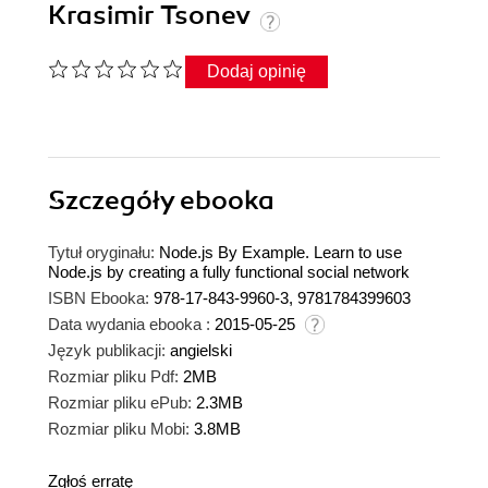
Krasimir Tsonev
Dodaj opinię
Szczegóły
ebooka
Tytuł oryginału:
Node.js By Example. Learn to use
Node.js by creating a fully functional social network
ISBN Ebooka:
978-17-843-9960-3, 9781784399603
Data wydania ebooka :
2015-05-25
Język publikacji:
angielski
Rozmiar pliku Pdf:
2MB
Rozmiar pliku ePub:
2.3MB
Rozmiar pliku Mobi:
3.8MB
Zgłoś erratę