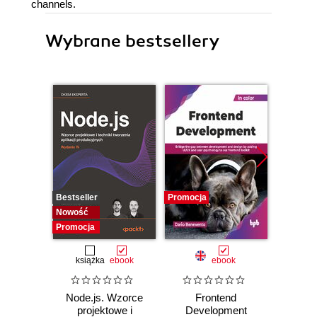
channels.
Wybrane bestsellery
Bestseller
Promocja
Promocj
Nowość
Promocja
książka
ebook
ebook
Node.js. Wzorce
Frontend
Web D
projektowe i
Development
with 