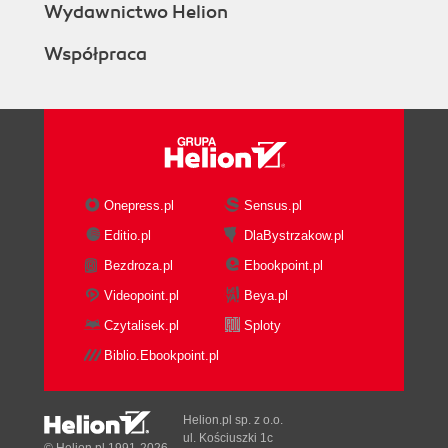
Wydawnictwo Helion
Współpraca
Onepress.pl
Sensus.pl
Editio.pl
DlaBystrzakow.pl
Bezdroza.pl
Ebookpoint.pl
Videopoint.pl
Beya.pl
Czytalisek.pl
Sploty
Biblio.Ebookpoint.pl
Helion.pl sp. z o.o.
ul. Kościuszki 1c
© Helion.pl 1991-2026