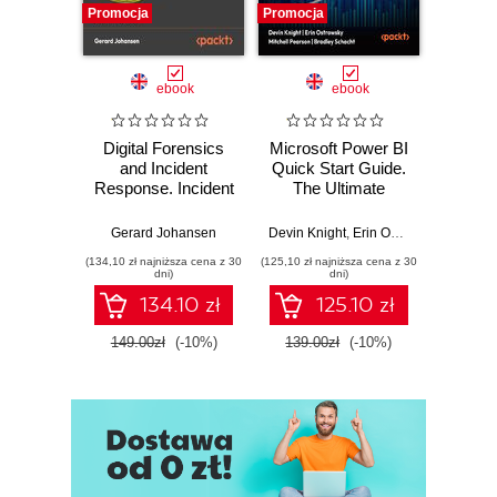
Promocja
Promocja
Promocj
ebook
ebook
Digital Forensics
Microsoft Power BI
Pract
and Incident
Quick Start Guide.
Intel
Response. Incident
The Ultimate
Data-D
Response tools
Beginner's Guide
Hunti
and techniques for
to Power BI, Data
your c
Gerard Johansen
Devin Knight
,
Erin Ostrowsky
,
Mitchel
effective cyber
Storytelling, AI
effor
(134,10 zł najniższa cena z 30
(125,10 zł najniższa cena z 30
(116,10 zł 
threat response -
Tools, and
dete
dni)
dni)
Fourth Edition
Microsoft Fabric -
def
134.10 zł
125.10 zł
Fourth Edition
ATT&C
tool
149.00zł
(-10%)
139.00zł
(-10%)
129.0
E