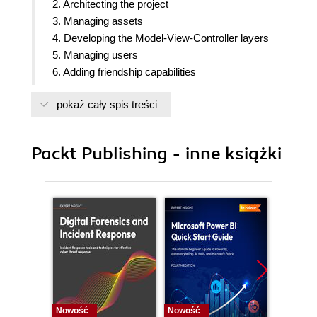
2. Architecting the project
3. Managing assets
4. Developing the Model-View-Controller layers
5. Managing users
6. Adding friendship capabilities
7. Posting content
pokaż cały spis treści
8. Creating pages and events
9. Tagging, sharing and liking
10. Adding real-time chat
Packt Publishing - inne książki
11. Testing user interface
Nowość
Nowość
Nowość