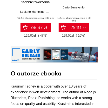
techniki tworzenia
and 
aplikacji
Dario Benevento
produkcyjnych.
Luciano Mammino
,
Mario Casciaro
,
Colin J. Ihrig (Foreword)
,
Matte
Kev
Wydanie IV
(64,50 zł najniższa cena z 30 dni)
(125,10 zł najniższa cena z 30
(89,91 zł naj
dni)
68.37 zł
125.10 zł
129.00zł
(-47%)
139.00zł
(-10%)
99.9
O autorze
ebooka
Krasimir Tsonev is a coder with over 10 years of
experience in web development. The author of Node.js
Blueprints, Packt Publishing, he works with a strong
focus on quality and usability. Krasimir is interested in