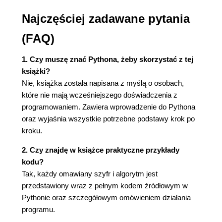
2. Programowanie w powłoce interaktywnej 39
Najczęściej zadawane pytania
Kilka prostych wyrażeń matematycznych 40
(FAQ)
Wartości całkowite i wartości
zmiennoprzecinkowe 41
1. Czy muszę znać Pythona, żeby skorzystać z tej
Wyrażenia 41
książki?
Kolejność wykonywania działań 42
Nie, książka została napisana z myślą o osobach,
Obliczanie wartości wyrażeń 42
które nie mają wcześniejszego doświadczenia z
Przechowywanie wartości w zmiennych 43
programowaniem. Zawiera wprowadzenie do Pythona
Nadpisywanie zmiennej 45
oraz wyjaśnia wszystkie potrzebne podstawy krok po
Nazwy zmiennych 46
kroku.
Podsumowanie 47
3. Ciągi tekstowe i tworzenie programów 49
2. Czy znajdę w książce praktyczne przykłady
Praca z tekstem przy użyciu wartości w postaci
kodu?
ciągu tekstowego 50
Tak, każdy omawiany szyfr i algorytm jest
Konkatenacja ciągu tekstowego za pomocą
przedstawiony wraz z pełnym kodem źródłowym w
operatora + 51
Pythonie oraz szczegółowym omówieniem działania
Replikacja ciągu tekstowego przy użyciu
programu.
operatora * 52