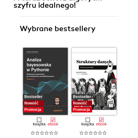
szyfru idealnego!
Wybrane bestsellery
Bestseller
Bestseller
Bestselle
Nowość
Nowość
Promocj
Promocja
Promocja
książka
ebook
książka
ebook
ksią