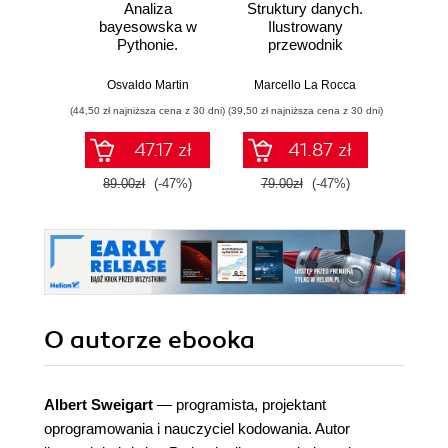
Analiza
Struktury danych.
Pytho
bayesowska w
Ilustrowany
mas
Pythonie.
przewodnik
prz
Praktyczny
Najlep
przewodnik po
w 
Osvaldo Martin
Marcello La Rocca
Yuxi 
modelowaniu
zasto
(44,50 zł najniższa cena z 30 dni)
(39,50 zł najniższa cena z 30 dni)
(64,50 zł naj
probabilistycznym.
Wyd
Wydanie III
47.17 zł
41.87 zł
89.00zł
(-47%)
79.00zł
(-47%)
129.0
O autorze
ebooka
Albert Sweigart
— programista, projektant
oprogramowania i nauczyciel kodowania. Autor