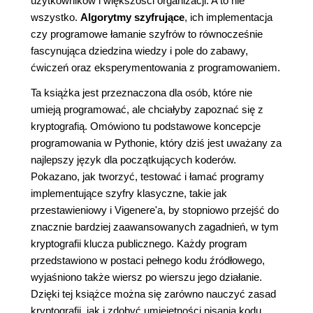
użytkowników i większości organizacji. A to nie
wszystko.
Algorytmy szyfrujące
, ich implementacja
czy programowe łamanie szyfrów to równocześnie
fascynująca dziedzina wiedzy i pole do zabawy,
ćwiczeń oraz eksperymentowania z programowaniem.
Ta książka jest przeznaczona dla osób, które nie
umieją programować, ale chciałyby zapoznać się z
kryptografią. Omówiono tu podstawowe koncepcje
programowania w Pythonie, który dziś jest uważany za
najlepszy język dla początkujących koderów.
Pokazano, jak tworzyć, testować i łamać programy
implementujące szyfry klasyczne, takie jak
przestawieniowy i Vigenere'a, by stopniowo przejść do
znacznie bardziej zaawansowanych zagadnień, w tym
kryptografii klucza publicznego. Każdy program
przedstawiono w postaci pełnego kodu źródłowego,
wyjaśniono także wiersz po wierszu jego działanie.
Dzięki tej książce można się zarówno nauczyć zasad
kryptografii, jak i zdobyć umiejętności pisania kodu