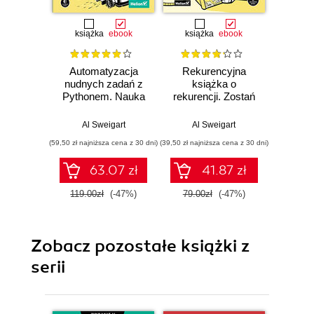
książka
ebook
książka
ebook
ksią
Automatyzacja
Rekurencyjna
Wiel
nudnych zadań z
książka o
małyc
Pythonem. Nauka
rekurencji. Zostań
w Py
programowania.
mistrzem rozmów
ł
Wydanie II
kwalifikacyjnych
prak
Al Sweigart
Al Sweigart
Al
poświęconych
pr
(59,50 zł najniższa cena z 30 dni)
(39,50 zł najniższa cena z 30 dni)
(39,50 zł naj
językom Python i
JavaScript
63.07 zł
41.87 zł
119.00zł
(-47%)
79.00zł
(-47%)
79.0
Zobacz pozostałe książki z
serii