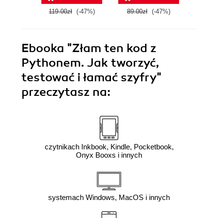
119.00zł
(-47%)
89.00zł
(-47%)
99.0
Ebooka
"Złam ten kod z
Pythonem. Jak tworzyć,
testować i łamać szyfry"
przeczytasz na:
czytnikach Inkbook, Kindle, Pocketbook,
Onyx Booxs i innych
systemach Windows, MacOS i innych