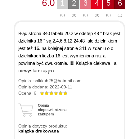
6.0
1
2
3
4
5
6
(0)
(0)
(0)
(0)
(0)
(1)
Błąd strona 340 tabela 20.2 w odstęp 48 " brak jest
dzielnika 16 " są 2,4,6,8,12,24,48" ale dzielnikiem
jest też 16. na kolejnej stronie 341 w zdaniu o o
dzielnikach liczba 16 jest wymieniona raz a
powinna być dwukrotnie. !!!! Książka ciekawa , a
niewystarczająco.
Opinia: salkkuh25@hotmail.com
Opinia dodana: 2022-09-11
Ocena: 6
Opinia
niepotwierdzona
zakupem
Opinia dotyczy produktu:
ksiązka drukowana