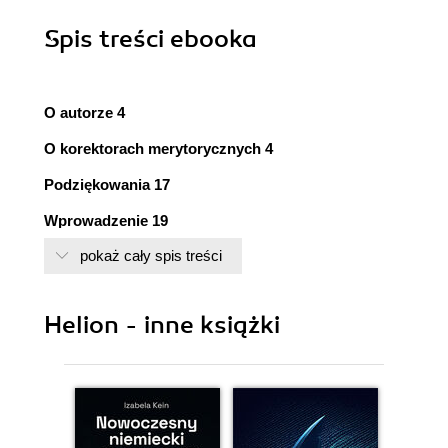
Spis treści
ebooka
O autorze 4
O korektorach merytorycznych 4
Podziękowania 17
Wprowadzenie 19
Kto powinien przeczytać tę książkę? 20
pokaż cały spis treści
Co znajdziesz w tej książce? 21
Jak używać tej książki? 23
Helion - inne książki
Wpisywanie kodu źródłowego 23
Sprawdzanie pod kątem błędów 23
Konwencje zastosowane w książce 24
Zasoby w internecie 24
Pobieranie i instalowanie Pythona 24
Instalacja Pythona w systemie Windows 24