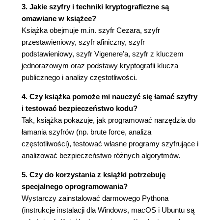
3. Jakie szyfry i techniki kryptograficzne są
Pobieranie znaków z ciągu tekstowego przy
omawiane w książce?
użyciu indeksów 53
Książka obejmuje m.in. szyfr Cezara, szyfr
Wyświetlanie wartości za pomocą funkcji print() 56
przestawieniowy, szyfr afiniczny, szyfr
Wyświetlanie znaków sterujących 57
podstawieniowy, szyfr Vigenere'a, szyfr z kluczem
Apostrof i cudzysłów 58
jednorazowym oraz podstawy kryptografii klucza
Tworzenie programów w edytorze pliku IDLE 59
publicznego i analizy częstotliwości.
Kod źródłowy programu typu Witaj, świecie! 59
Sprawdzanie kodu źródłowego za pomocą
4. Czy książka pomoże mi nauczyć się łamać szyfry
narzędzia Online Diff Tool 61
i testować bezpieczeństwo kodu?
Użycie środowiska IDLE w celu późniejszego
Tak, książka pokazuje, jak programować narzędzia do
uzyskania dostępu do programu 62
łamania szyfrów (np. brute force, analiza
Zapisywanie programu 62
częstotliwości), testować własne programy szyfrujące i
Uruchamianie programu 63
analizować bezpieczeństwo różnych algorytmów.
Otwieranie wcześniej zapisanych programów
5. Czy do korzystania z książki potrzebuję
64
specjalnego oprogramowania?
W jaki sposób działa program Witaj, świecie!? 64
Wystarczy zainstalować darmowego Pythona
Komentarze 64
(instrukcje instalacji dla Windows, macOS i Ubuntu są
Wyświetlanie wskazówek dla użytkownika 65