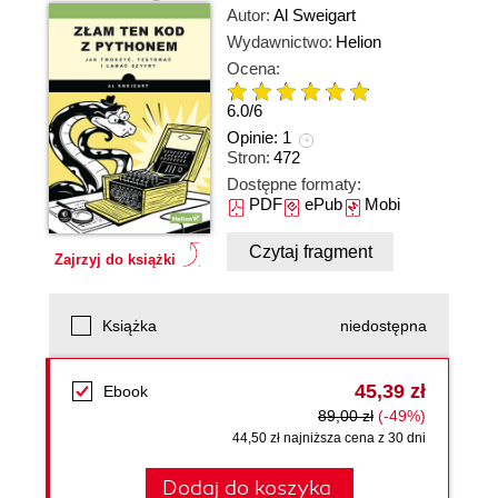
Autor:
Al Sweigart
Wydawnictwo:
Helion
Ocena:
6.0
/
6
Opinie:
1
Stron:
472
Dostępne formaty:
PDF
ePub
Mobi
Czytaj fragment
Zajrzyj do książki
Książka
niedostępna
45,39 zł
Ebook
89,00 zł
(-49%)
44,50 zł najniższa cena z 30 dni
Dodaj do koszyka