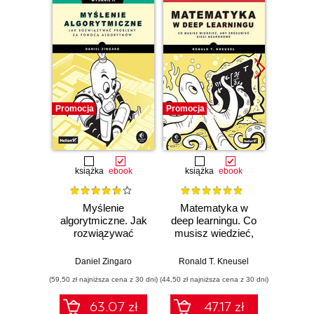
Promocja
Promocja
Promocj
książka
ebook
książka
ebook
ksią
Myślenie
Matematyka w
SQL w
algorytmiczne. Jak
deep learningu. Co
Jak d
rozwiązywać
musisz wiedzieć,
uzysk
problemy za
aby zrozumieć
inf
pomocą
sieci neuronowe
Wy
Daniel Zingaro
Ronald T. Kneusel
Antho
algorytmów.
(59,50 zł najniższa cena z 30 dni)
(44,50 zł najniższa cena z 30 dni)
(49,50 zł naj
Wydanie II
63.07 zł
47.17 zł