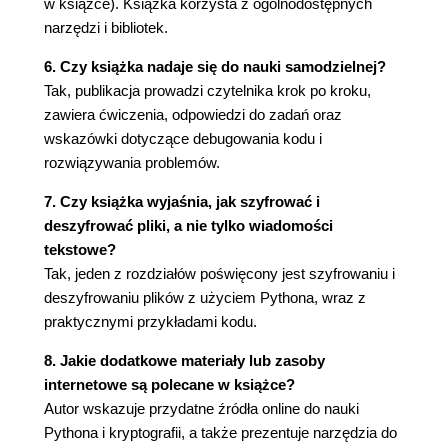
w książce). Książka korzysta z ogólnodostępnych
Pobieranie danych wejściowych od
narzędzi i bibliotek.
użytkownika 65
Zakończenie programu 66
6. Czy książka nadaje się do nauki samodzielnej?
Podsumowanie 66
Tak, publikacja prowadzi czytelnika krok po kroku,
4. Szyfr odwrotny 69
zawiera ćwiczenia, odpowiedzi do zadań oraz
Kod źródłowy programu wykorzystującego szyfr
wskazówki dotyczące debugowania kodu i
odwrotny 70
rozwiązywania problemów.
Przykładowe uruchomienie programu 70
7. Czy książka wyjaśnia, jak szyfrować i
Definiowanie komentarzy i zmiennych 71
deszyfrować pliki, a nie tylko wiadomości
Określanie długości ciągu tekstowego 72
tekstowe?
Wprowadzenie do pętli while 73
Tak, jeden z rozdziałów poświęcony jest szyfrowaniu i
Boolowski typ danych 73
deszyfrowaniu plików z użyciem Pythona, wraz z
Operatory porównania 74
praktycznymi przykładami kodu.
Blok kodu 76
Konstrukcja pętli while 77
8. Jakie dodatkowe materiały lub zasoby
"Rośnięcie" ciągu tekstowego 78
internetowe są polecane w książce?
Usprawnianie programu za pomocą funkcji input()
Autor wskazuje przydatne źródła online do nauki
81
Pythona i kryptografii, a także prezentuje narzędzia do