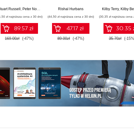
przewodnik
dostosowani
własnego
tuart Russell
,
Peter Norvig
Rishal Hurbans
Kilby Terry
,
Kilby Be
quadcopter
4,50 zł najniższa cena z 30 dni)
(44,50 zł najniższa cena z 30 dni)
(30,35 zł najniższa cena 
89.57 zł
47.17 zł
30.35 
169.00zł
(-47%)
89.00zł
(-47%)
35.70zł
(-15%