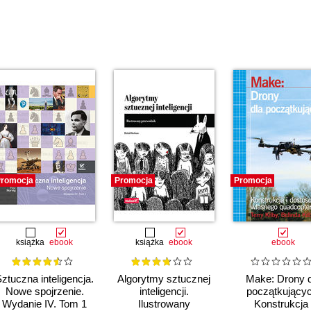
romocja
Promocja
Promocja
książka
ebook
książka
ebook
ebook
ztuczna inteligencja.
Algorytmy sztucznej
Make: Drony d
Nowe spojrzenie.
inteligencji.
początkującyc
Wydanie IV. Tom 1
Ilustrowany
Konstrukcja 