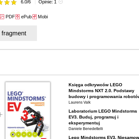
6.0
/
6
Opinie:
1
PDF
ePub
Mobi
j fragment
Księga odkrywców LEGO
Mindstorms NXT 2.0. Podstawy
budowy i programowania robotó
Laurens Valk
Laboratorium LEGO Mindstorms
EV3. Buduj, programuj i
eksperymentuj
Daniele Benedettelli
Lego Mindstorms EV3. Niesamow