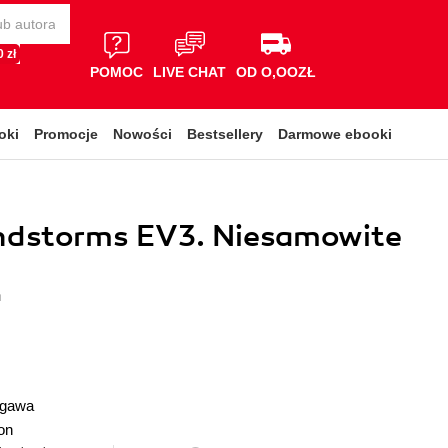
 zł
POMOC
LIVE CHAT
OD O,OOZŁ
oki
Promocje
Nowości
Bestsellery
Darmowe ebooki
ndstorms EV3. Niesamowite
a
ogawa
on