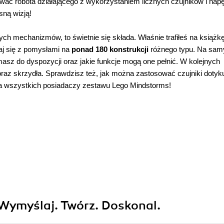
ć robota działającego z wykorzystaniem licznych czujników i nap
ną wizją!
h mechanizmów, to świetnie się składa. Właśnie trafiłeś na książkę
znaj się z pomysłami na
ponad 180 konstrukcji
różnego typu. Na sa
sz do dyspozycji oraz jakie funkcje mogą one pełnić. W kolejnych
raz skrzydła. Sprawdzisz też, jak można zastosować czujniki dotyk
 dla wszystkich posiadaczy zestawu Lego Mindstorms!
Wymyślaj. Twórz. Doskonal.