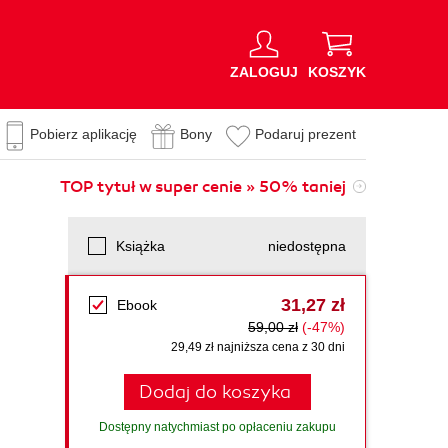
ZALOGUJ
KOSZYK
Pobierz aplikację
Bony
Podaruj prezent
TOP tytuł w super cenie » 50% taniej
Książka
niedostępna
31,27 zł
Ebook
59,00 zł
(-47%)
29,49 zł najniższa cena z 30 dni
Dodaj do koszyka
Dostępny natychmiast po opłaceniu zakupu