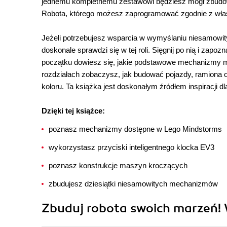
jednemu kompletnemu zestawowi będziesz mógł zbudowa
Robota, którego możesz zaprogramować zgodnie z włas
Jeżeli potrzebujesz wsparcia w wymyślaniu niesamowityc
doskonale sprawdzi się w tej roli. Sięgnij po nią i zapo
początku dowiesz się, jakie podstawowe mechanizmy ma
rozdziałach zobaczysz, jak budować pojazdy, ramiona o
koloru. Ta książka jest doskonałym źródłem inspiracji
Dzięki tej książce:
poznasz mechanizmy dostępne w Lego Mindstorms
wykorzystasz przyciski inteligentnego klocka EV3
poznasz konstrukcje maszyn kroczących
zbudujesz dziesiątki niesamowitych mechanizmów
Zbuduj robota swoich marzeń! 