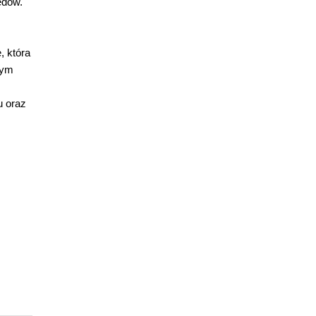
ędów.
, która
mym
u oraz