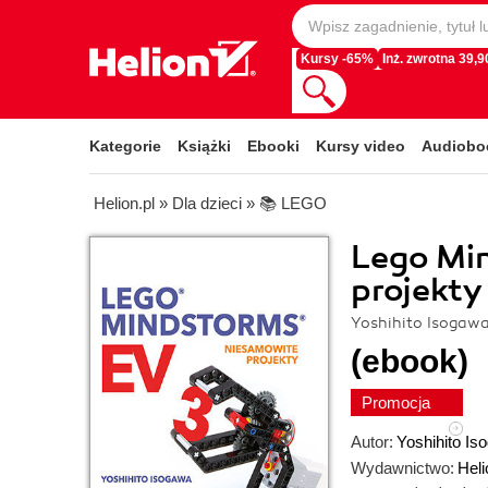
Kursy -65%
Inż. zwrotna 39,90
Kategorie
Książki
Ebooki
Kursy video
Audiobo
Helion.pl
»
Dla dzieci
»
📚 LEGO
Lego Mi
projekty
Yoshihito Isogaw
(ebook)
Promocja
Autor:
Yoshihito Is
Wydawnictwo:
Heli