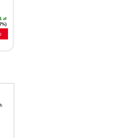
1 zł
47%)
a
h