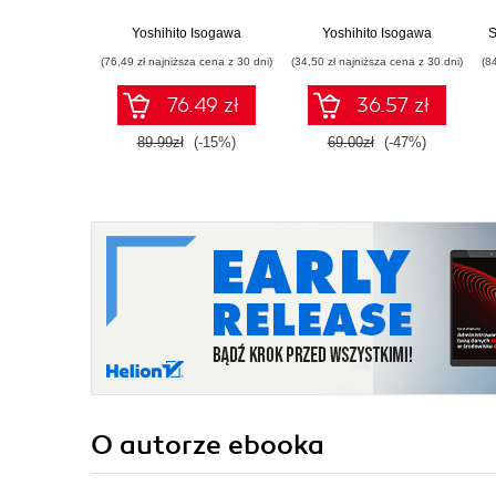
- Księga pomysłów
zbudować 95
robotów o prostej
Yoshihito Isogawa
Yoshihito Isogawa
S
konstrukcji
(76,49 zł najniższa cena z 30 dni)
(34,50 zł najniższa cena z 30 dni)
(8
76.49 zł
36.57 zł
89.99zł
(-15%)
69.00zł
(-47%)
O autorze
ebooka