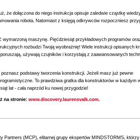
już, że dołączona do niego instrukcja opisuje zaledwie cząstkę wiedzy
gramowania robota. Natomiast z księgą odkrywców rozpoczniesz przy
 wymarzoną maszynę. Pięćdziesiąt przykładowych programów oraz
ukcyjnych rozbudzi Twoją wyobraźnię! Wiele instrukcji opisanych k
ę poruszają, używają czujników i korzystają z zaawansowanych techn
ą poznasz podstawy tworzenia konstrukcji. Jeżeli masz już pewne
programistyczne. To prawdziwa gratka dla konstruktorów w każdym 
siąt lat - cała naprzód ku nowej przygodzie!
 na stronie:
www.discovery.laurensvalk.com
.
Partners (MCP), elitarnej grupy ekspertów MINDSTORMS, którzy