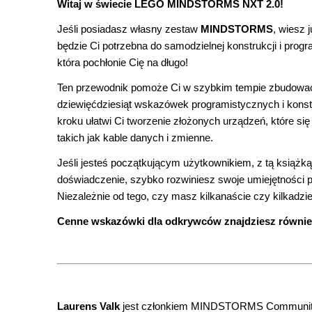
Witaj w świecie LEGO MINDSTORMS NXT 2.0!
Jeśli posiadasz własny zestaw
MINDSTORMS
, wiesz 
będzie Ci potrzebna do samodzielnej konstrukcji i pro
która pochłonie Cię na długo!
Ten przewodnik pomoże Ci w szybkim tempie zbudować
dziewięćdziesiąt wskazówek programistycznych i konstr
kroku ułatwi Ci tworzenie złożonych urządzeń, które si
takich jak kable danych i zmienne.
Jeśli jesteś początkującym użytkownikiem, z tą książk
doświadczenie, szybko rozwiniesz swoje umiejętności 
Niezależnie od tego, czy masz kilkanaście czy kilkadzie
Cenne wskazówki dla odkrywców znajdziesz również
Laurens Valk
jest członkiem MINDSTORMS Community 