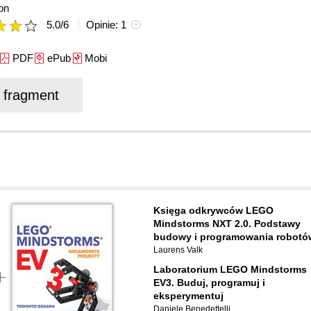
on
5.0
/
6
Opinie:
1
PDF
ePub
Mobi
j fragment
Księga odkrywców LEGO
Mindstorms NXT 2.0. Podstawy
budowy i programowania robotó
Laurens Valk
Laboratorium LEGO Mindstorms
EV3. Buduj, programuj i
eksperymentuj
Daniele Benedettelli