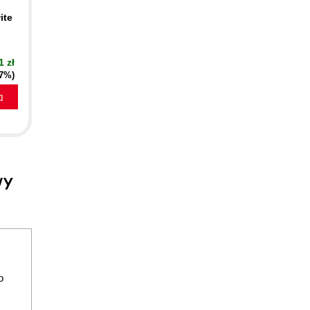
ite
1 zł
47%)
a
wy
o