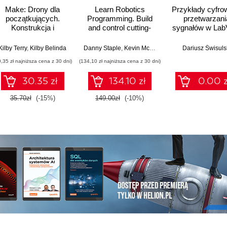
Make: Drony dla
Learn Robotics
Przykłady cyfro
początkujących.
Programming. Build
przetwarzani
Konstrukcja i
and control cutting-
sygnałów w Lab
dostosowanie
edge AI robots with
własnego
Raspberry Pi and
Kilby Terry
,
Kilby Belinda
Danny Staple
,
Kevin McAleer
Dariusz Świsuls
quadcoptera
Python - Third Edition
0,35 zł najniższa cena z 30 dni)
(134,10 zł najniższa cena z 30 dni)
30.35 zł
134.10 zł
0.00 z
35.70zł
(-15%)
149.00zł
(-10%)