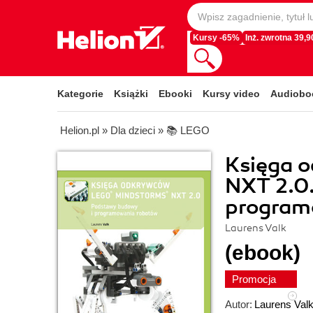
Kursy -65%
Inż. zwrotna 39,90
Kategorie
Książki
Ebooki
Kursy video
Audiobo
Helion.pl
»
Dla dzieci
»
📚 LEGO
Księga 
NXT 2.0
program
Laurens Valk
(ebook)
Promocja
Autor:
Laurens Val