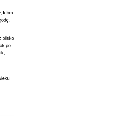
, która
godę,
 blisko
rok po
ik,
wieku.