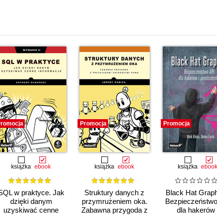
i
romocja
Promocja
Promocja
książka
ebook
książka
ebook
książka
eboo
SQL w praktyce. Jak
Struktury danych z
Black Hat Grap
dzięki danym
przymrużeniem oka.
Bezpieczeństwo
uzyskiwać cenne
Zabawna przygoda z
dla hakerów 