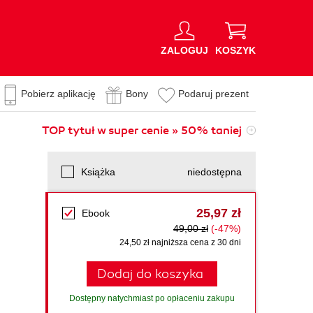
ZALOGUJ
KOSZYK
Pobierz aplikację
Bony
Podaruj prezent
TOP tytuł w super cenie » 50% taniej
Książka
niedostępna
25,97 zł
Ebook
49,00 zł
(-47%)
24,50 zł najniższa cena z 30 dni
Dodaj do koszyka
Dostępny natychmiast po opłaceniu zakupu