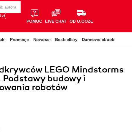
 zł
POMOC
LIVE CHAT
OD O,OOZŁ
oki
Promocje
Nowości
Bestsellery
Darmowe ebooki
odkrywców LEGO Mindstorms
. Podstawy budowy i
owania robotów
k