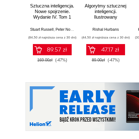
Sztuczna inteligencja.
Algorytmy sztucznej
Nowe spojrzenie.
inteligencji.
Wydanie IV. Tom 1
Ilustrowany
przewodnik
Stuart Russell
,
Peter Norvig
Rishal Hurbans
(84,50 zł najniższa cena z 30 dni)
(44,50 zł najniższa cena z 30 dni)
(3
89.57 zł
47.17 zł
169.00zł
(-47%)
89.00zł
(-47%)