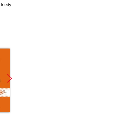
 kiedy
Promoc
ebook
ebook