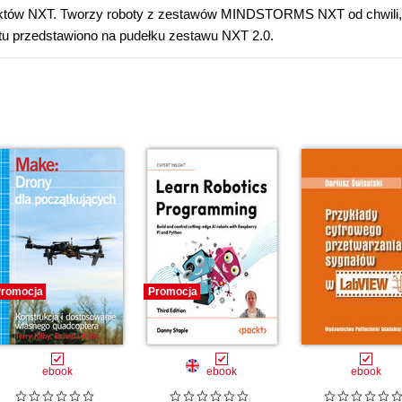
uktów NXT. Tworzy roboty z zestawów MINDSTORMS NXT od chwili,
ektu przedstawiono na pudełku zestawu NXT 2.0.
romocja
Promocja
ebook
ebook
ebook