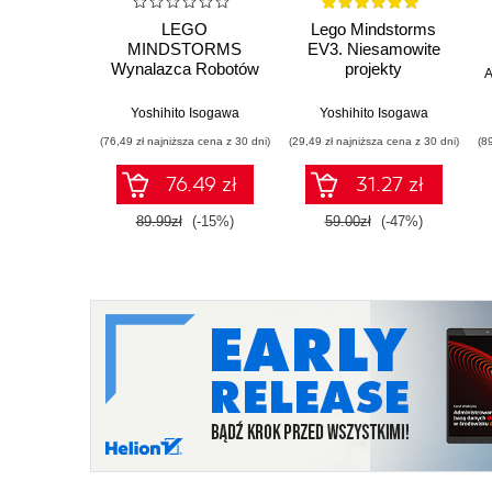
LEGO
Lego Mindstorms
MINDSTORMS
EV3. Niesamowite
Wynalazca Robotów
projekty
A
- Księga pomysłów
Yoshihito Isogawa
Yoshihito Isogawa
(76,49 zł najniższa cena z 30 dni)
(29,49 zł najniższa cena z 30 dni)
(8
76.49 zł
31.27 zł
89.99zł
(-15%)
59.00zł
(-47%)