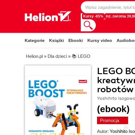
Kursy -65%
Inż. zwrotna 39,90
Kategorie
Książki
Ebooki
Kursy video
Audiobo
Helion.pl
»
Dla dzieci
»
📚 LEGO
LEGO BO
kreatyw
robotów 
Yoshihito Isogaw
(ebook)
Promocja
Autor:
Yoshihito Is