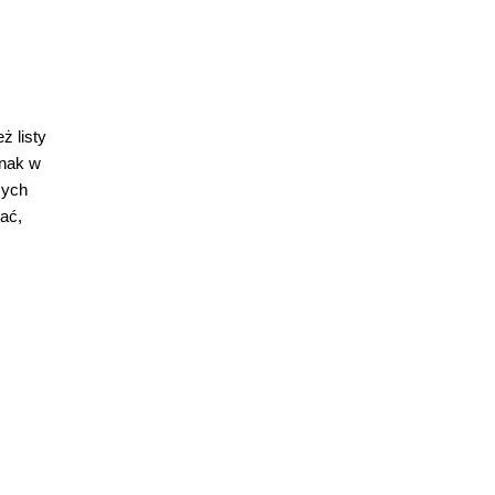
ż listy
dnak w
cych
ać,