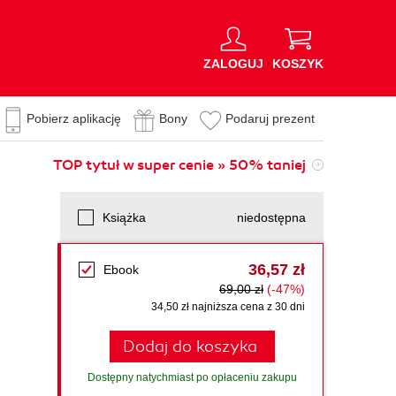
ZALOGUJ
KOSZYK
Pobierz aplikację
Bony
Podaruj prezent
TOP tytuł w super cenie » 50% taniej
Książka
niedostępna
36,57 zł
Ebook
69,00 zł
(-47%)
34,50 zł najniższa cena z 30 dni
Dodaj do koszyka
Dostępny natychmiast po opłaceniu zakupu