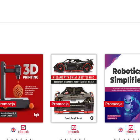
romocja
Promocja
Promocja
ebook
ebook
ebook