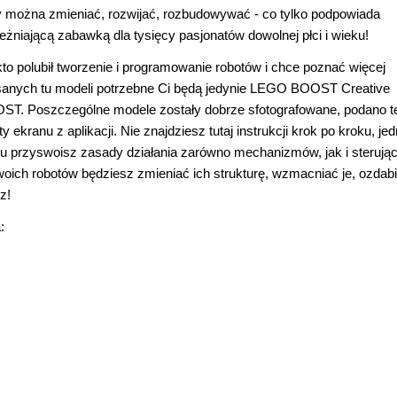
można zmieniać, rozwijać, rozbudowywać - co tylko podpowiada
niającą zabawką dla tysięcy pasjonatów dowolnej płci i wieku!
kto polubił tworzenie i programowanie robotów i chce poznać więcej
sanych tu modeli potrzebne Ci będą jedynie LEGO BOOST Creative
ST. Poszczególne modele zostały dobrze sfotografowane, podano te
 ekranu z aplikacji. Nie znajdziesz tutaj instrukcji krok po kroku, je
u przyswoisz zasady działania zarówno mechanizmów, jak i sterują
oich robotów będziesz zmieniać ich strukturę, wzmacniać je, ozdabi
z!
: