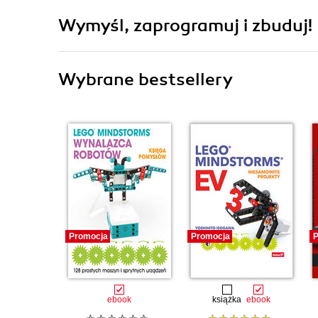
Wymyśl, zaprogramuj i zbuduj!
Wybrane bestsellery
Promocja
Promocja
P
ebook
książka
ebook