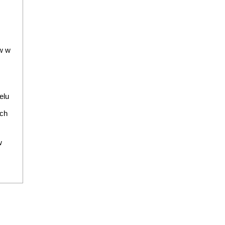
w w
elu
ych
w