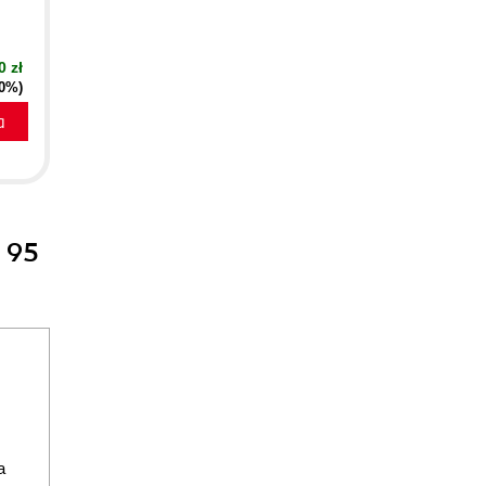
0 zł
50%)
a
 95
a