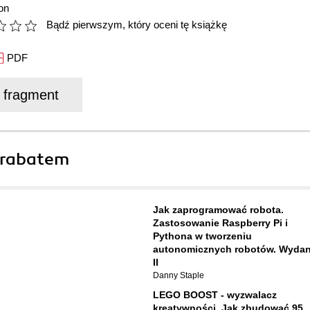
on
Bądź pierwszym, który oceni tę książkę
PDF
j fragment
 rabatem
Jak zaprogramować robota.
Zastosowanie Raspberry Pi i
Pythona w tworzeniu
autonomicznych robotów. Wydan
II
Danny Staple
LEGO BOOST - wyzwalacz
kreatywności. Jak zbudować 95