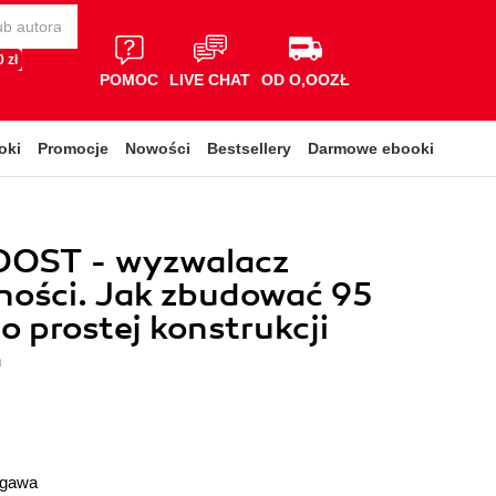
 zł
POMOC
LIVE CHAT
OD O,OOZŁ
oki
Promocje
Nowości
Bestsellery
Darmowe ebooki
OST - wyzwalacz
ności. Jak zbudować 95
o prostej konstrukcji
a
ogawa