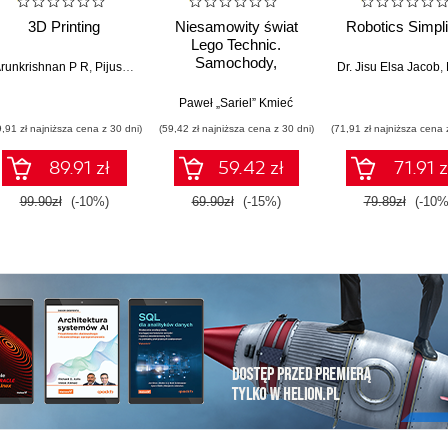
3D Printing
Niesamowity świat
Robotics Simpli
Lego Technic.
Samochody,
runkrishnan P R
,
Pijush Ghosh
Dr. Jisu Elsa Jacob
,
M
ciężarówki, roboty i
jeszcze więcej!
Paweł „Sariel” Kmieć
9,91 zł najniższa cena z 30 dni)
(59,42 zł najniższa cena z 30 dni)
(71,91 zł najniższa cena 
89.91 zł
59.42 zł
71.91 z
99.90zł
(-10%)
69.90zł
(-15%)
79.89zł
(-10%