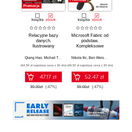
Promocja
książka
ebook
książka
ebook
ksią
Relacyjne bazy
Microsoft Fabric od
Java
danych.
podstaw.
zaaw
Ilustrowany
Kompleksowe
Wyd
przewodnik
projektowanie
nowoczesnej
Qiang Hao
,
Michail Tsikerdekis
Nikola Ilic
,
Ben Weissman
Cay S
analityki danych
(44,50 zł najniższa cena z 30 dni)
(49,50 zł najniższa cena z 30 dni)
(84,50 zł naj
47.17 zł
52.47 zł
89.00zł
(-47%)
99.00zł
(-47%)
169.0