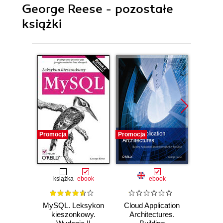
George Reese - pozostałe
książki
Promocja
Promocja
Promocj
książka
ebook
ebook
MySQL. Leksykon
Cloud Application
MySQ
kieszonkowy.
Architectures.
Refer