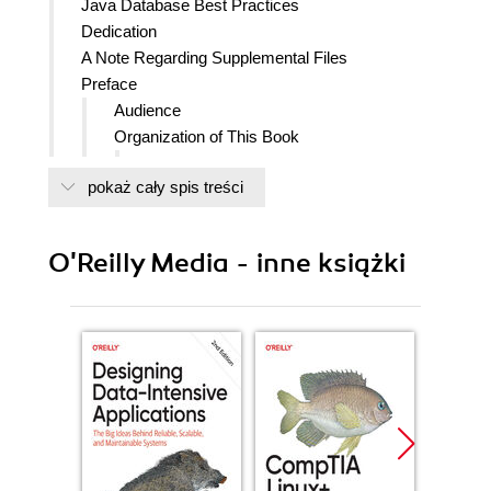
Java Database Best Practices
Dedication
A Note Regarding Supplemental Files
Preface
Audience
Organization of This Book
Part I
pokaż cały spis treści
Part II
Part III
Conventions Used in This Book
O'Reilly Media - inne książki
Comments and Questions
About the Philosophers
Acknowledgments
I. Data Architecture
1. Elements of Database Applications
Database Application Architectures
The Network Architecture
Network segmentation
Bandwidth