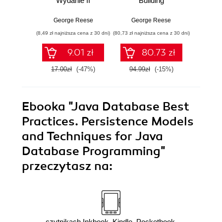
Wydanie II
Building
Func
Applications and
Utilitie
Infrastructure in the
George Reese
George Reese
Geo
Cloud
(8,49 zł najniższa cena z 30 dni)
(80,73 zł najniższa cena z 30 dni)
(42,42 zł naj
9.01 zł
80.73 zł
17.00zł
(-47%)
94.99zł
(-15%)
49.9
Ebooka
"Java Database Best
Practices. Persistence Models
and Techniques for Java
Database Programming"
przeczytasz na:
czytnikach Inkbook, Kindle, Pocketbook,