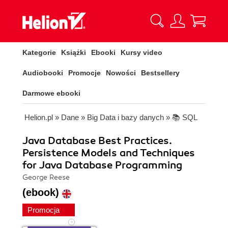
Kategorie
Książki
Ebooki
Kursy video
Audiobooki
Promocje
Nowości
Bestsellery
Darmowe ebooki
Helion.pl
»
Dane
»
Big Data i bazy danych
»
📚 SQL
Java Database Best Practices.
Persistence Models and Techniques
for Java Database Programming
George Reese
(ebook)
Promocja