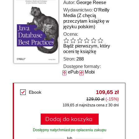
Autor:
George Reese
Wydawnictwo:
O'Reilly
Media
(Z chęcią
przeczytam książkę w
języku polskim)
Ocena:
Bądź pierwszym, który
oceni tę książkę
Stron:
288
Dostępne formaty:
ePub
Mobi
109,65 zł
Ebook
129,00 zł
(-15%)
109,65 zł najniższa cena z 30 dni
Dodaj do koszyka
Dostępny natychmiast po opłaceniu zakupu
lub