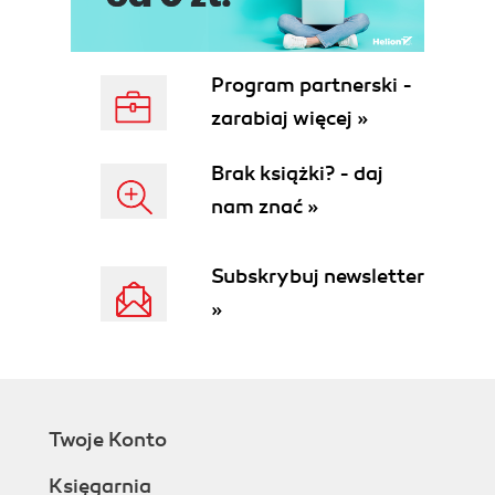
Component Models
JavaBeans
Enterprise JavaBeans
Program partnerski -
Persistence Models
zarabiaj więcej »
EJB Persistence
Other Persistence Models
Brak książki? - daj
2. Relational Data Architecture
nam znać »
Relational Concepts
The Relational Model
Entities
Subskrybuj newsletter
Constraints
»
Indexes
Domains
Relationships
One-to-one relationships
One-to-many relationships
Twoje Konto
Many-to-many relationships
NULL
Księgarnia