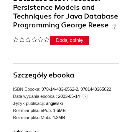
Persistence Models and
Techniques for Java Database
Programming George Reese
Dodaj opinię
Szczegóły
ebooka
ISBN Ebooka:
978-14-493-6562-2, 9781449365622
Data wydania ebooka :
2003-05-14
Język publikacji:
angielski
Rozmiar pliku ePub:
1.6MB
Rozmiar pliku Mobi:
4.2MB
Zgłoś erratę