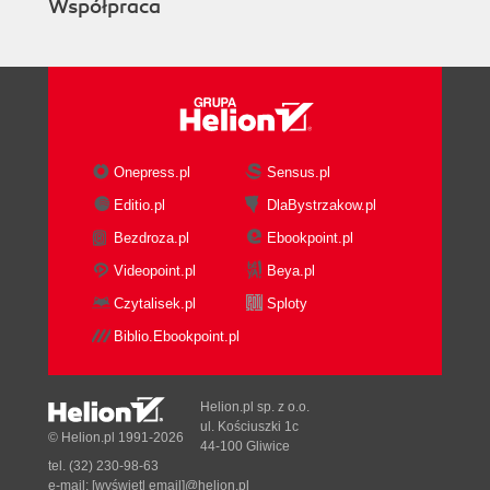
Współpraca
Onepress.pl
Sensus.pl
Editio.pl
DlaBystrzakow.pl
Bezdroza.pl
Ebookpoint.pl
Videopoint.pl
Beya.pl
Czytalisek.pl
Sploty
Biblio.Ebookpoint.pl
Helion.pl sp. z o.o.
ul. Kościuszki 1c
© Helion.pl 1991-2026
44-100 Gliwice
tel. (32) 230-98-63
e-mail:
[wyświetl email]@helion.pl