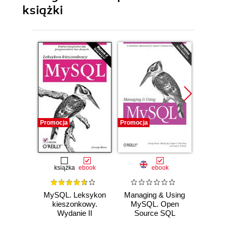
książki
Promocja
Promocja
Promocj
książka
ebook
ebook
MySQL. Leksykon
Managing & Using
Cloud 
kieszonkowy.
MySQL. Open
Arch
Wydanie II
Source SQL
B
Databases for
Appli