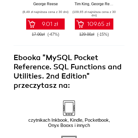
Managing
Infrastr
George Reese
Tim King
,
George Reese
,
Randy Yarg
Geo
Information & Web
(8,49 zł najniższa cena z 30 dni)
(109,65 zł najniższa cena z 30
(80,73 zł naj
Sites. 2nd Edition
dni)
9.01 zł
109.65 zł
17.00zł
(-47%)
129.00zł
(-15%)
94.9
Ebooka
"MySQL Pocket
Reference. SQL Functions and
Utilities. 2nd Edition"
przeczytasz na:
czytnikach Inkbook, Kindle, Pocketbook,
Onyx Booxs i innych