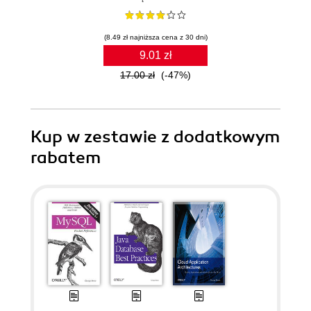
(8.49 zł najniższa cena z 30 dni)
9.01 zł
17.00 zł
(-47%)
Kup w zestawie z dodatkowym
rabatem