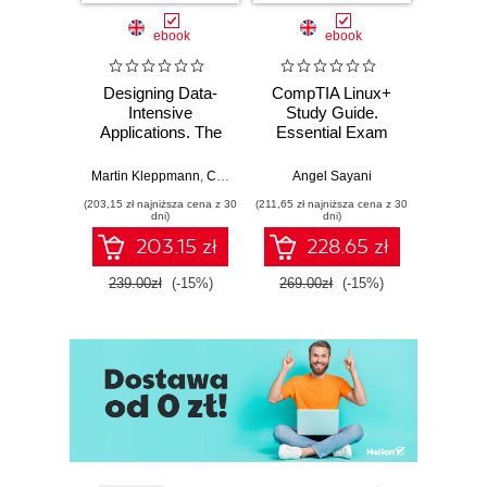
Replication
ebook
ebook
Master configuration
Slave configuration
Designing Data-
CompTIA Linux+
Video
Command-Line Tools
Intensive
Study Guide.
with 
Data Types
Applications. The
Essential Exam
with
Numerics
Big Ideas Behind
Prep
Trans
Reliable, Scalable,
Mu
Strings
Martin Kleppmann
,
Chris Riccomini
Angel Sayani
Jose
and Maintainable
L
Dates
(203,15 zł najniższa cena z 30
(211,65 zł najniższa cena z 30
(211,65 zł 
Systems. 2nd
dni)
dni)
Complex Types
Edition
203.15 zł
228.65 zł
SQL
Case Sensitivity
239.00zł
(-15%)
269.00zł
(-15%)
269.0
Literals
Identifiers
Comments
Commands
Transaction Rules
Operators
Rules of Precedence
Arithmetic Operators