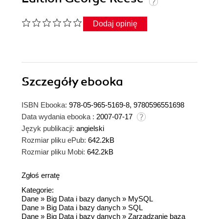
Dodaj opinię
Szczegóły
ebooka
ISBN Ebooka:
978-05-965-5169-8, 9780596551698
Data wydania ebooka :
2007-07-17
Język publikacji:
angielski
Rozmiar pliku ePub:
642.2kB
Rozmiar pliku Mobi:
642.2kB
Zgłoś erratę
Kategorie:
Dane
»
Big Data i bazy danych
»
MySQL
Dane
»
Big Data i bazy danych
»
SQL
Dane
»
Big Data i bazy danych
»
Zarządzanie bazą