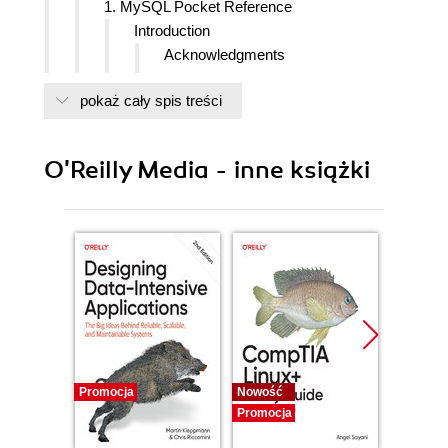
1. MySQL Pocket Reference
Introduction
Acknowledgments
Conventions
pokaż cały spis treści
MySQL 5
Views
Triggers
O'Reilly Media - inne książki
Stored Procedures
Cursors
New Storage Engines
Database Events
Setup
Downloading MySQL
Configuration
Startup
Mac OS X
Solaris
Promocja
Nowość
Nowość
Other Unix
Promocja
Promocj
Set the Root Password