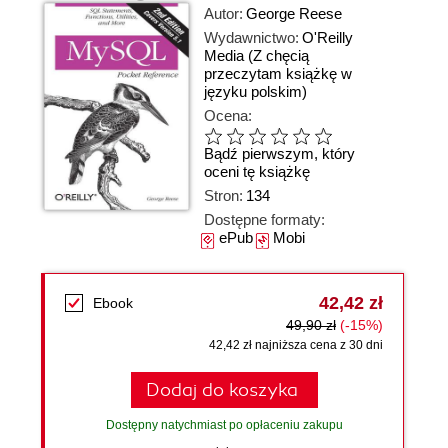
Autor:
George Reese
Wydawnictwo:
O'Reilly
Media
(Z chęcią
przeczytam książkę w
języku polskim)
Ocena:
Bądź pierwszym, który
oceni tę książkę
Stron:
134
Dostępne formaty:
ePub
Mobi
42,42 zł
Ebook
49,90 zł
(-15%)
42,42 zł najniższa cena z 30 dni
Dodaj do koszyka
Dostępny natychmiast po opłaceniu zakupu