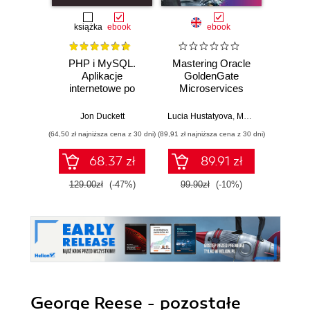
książka
ebook
ebook
PHP i MySQL.
Mastering Oracle
Data 
Aplikacje
GoldenGate
Best
internetowe po
Microservices
stronie serwera
Jon Duckett
Lucia Hustatyova
,
Mariami Kupatadze
(64,50 zł najniższa cena z 30 dni)
(89,91 zł najniższa cena z 30 dni)
(89,91 zł naj
68.37 zł
89.91 zł
129.00zł
(-47%)
99.90zł
(-10%)
99.9
George Reese - pozostałe