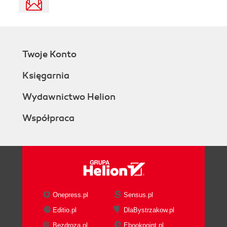
Twoje Konto
Księgarnia
Wydawnictwo Helion
Współpraca
Onepress.pl
Sensus.pl
Editio.pl
DlaBystrzakow.pl
Bezdroza.pl
Ebookpoint.pl