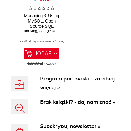
ebook
Managing & Using
MySQL. Open
Source SQL
Tim King
Databases for
,
George Reese
,
Randy Yarger
Managing
(77,40 zł najniższa cena z 30 dni)
Information & Web
Sites. 2nd Edition
109.65 zł
129.00 zł
(-15%)
Program partnerski - zarabiaj
więcej »
Brak książki? - daj nam znać »
Subskrybuj newsletter »