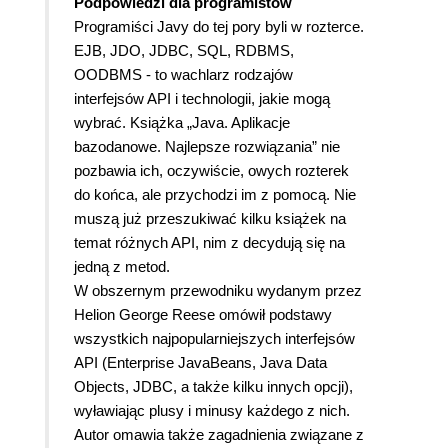
Podpowiedzi dla programistów
Programiści Javy do tej pory byli w rozterce.
EJB, JDO, JDBC, SQL, RDBMS,
OODBMS - to wachlarz rodzajów
interfejsów API i technologii, jakie mogą
wybrać. Książka „Java. Aplikacje
bazodanowe. Najlepsze rozwiązania” nie
pozbawia ich, oczywiście, owych rozterek
do końca, ale przychodzi im z pomocą. Nie
muszą już przeszukiwać kilku książek na
temat różnych API, nim z decydują się na
jedną z metod.
W obszernym przewodniku wydanym przez
Helion George Reese omówił podstawy
wszystkich najpopularniejszych interfejsów
API (Enterprise JavaBeans, Java Data
Objects, JDBC, a także kilku innych opcji),
wyławiając plusy i minusy każdego z nich.
Autor omawia także zagadnienia związane z