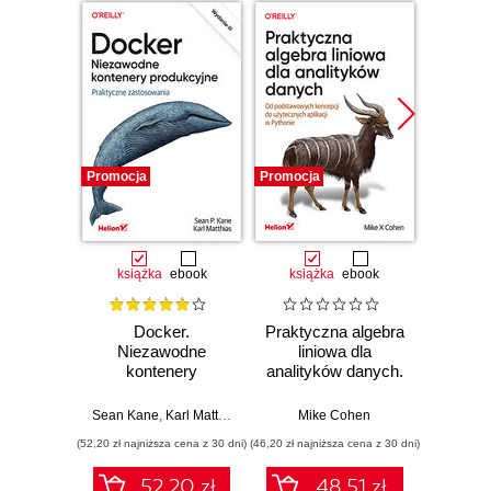
Promocja
Promocja
Promocj
książka
ebook
książka
ebook
ksią
Docker.
Praktyczna algebra
Pyt
Niezawodne
liniowa dla
S
kontenery
analityków danych.
Ni
produkcyjne.
Od podstawowych
narzęd
Praktyczne
koncepcji do
z dany
Sean Kane
,
Karl Matthias
Mike Cohen
Jake 
zastosowania.
użytecznych
(52,20 zł najniższa cena z 30 dni)
(46,20 zł najniższa cena z 30 dni)
(83,40 zł naj
Wydanie III
aplikacji w
Pythonie
52.20 zł
48.51 zł