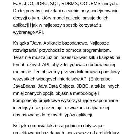
EJB, JDO, JDBC, SQL, RDBMS, OODBMS i innych.
Do tej pory byli oni zdani na siebie przy podejmowaniu
decyzji o tym, który model najlepiej pasuje do ich
aplikacji i jak w najlepszy sposób korzystać z
wybranego API.
Książka "Java. Aplikacje bazodanowe. Najlepsze
rozwiązania" przychodzi z pomocą programistom.
Teraz nie muszą już oni przeszukiwać kilku książek na
temat różnych API, aby zdecydować o odpowiedniej
metodzie. Ten obszerny przewodnik omawia podstawy
wszystkich wiodących interfejsów API (Enterprise
JavaBeans, Java Data Objects, JDBC, a także innych,
mniej znanych opcji), objaśnia metodologię i
komponenty projektowe wykorzystujące wspomniane
interfejsy oraz prezentuje rozwiązania najbardziej
dostosowane do różnych typów aplikacji.
Książka omawia także zagadnienia dotyczące
projektowania baz danych, począwszy od architektury