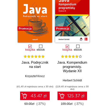
Promocja
Promocja
Promocj
książka
ebook
książka
ebook
ksią
Java. Podręcznik
Java. Kompendium
Java. 
na start
programisty.
Wyd
Wydanie XII
Krzysztof Krocz
Kathy Si
Herbert Schildt
(41,40 zł najniższa cena z 30 dni)
(119,40 zł najniższa cena z 30
(89,40 zł naj
dni)
43.47 zł
125.37 zł
69.00zł
(-37%)
199.00zł
(-37%)
149.0