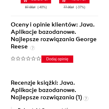
87.00zł
(-40%)
77.00zł
(-37%)
139.0
Oceny i opinie klientów: Java.
Aplikacje bazodanowe.
Najlepsze rozwiązania George
Reese
Dodaj opinię
Recenzje
książki
: Java.
Aplikacje bazodanowe.
Najlepsze rozwiązania (1)