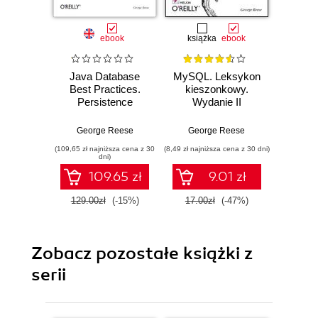
ebook
książka
ebook
Java Database
MySQL. Leksykon
Cloud 
Best Practices.
kieszonkowy.
Arch
Persistence
Wydanie II
B
Models and
Appli
Techniques for
Infrastr
George Reese
George Reese
Geo
Java Database
(109,65 zł najniższa cena z 30
(8,49 zł najniższa cena z 30 dni)
(80,73 zł naj
Programming
dni)
109.65 zł
9.01 zł
129.00zł
(-15%)
17.00zł
(-47%)
94.9
Zobacz pozostałe książki z
serii