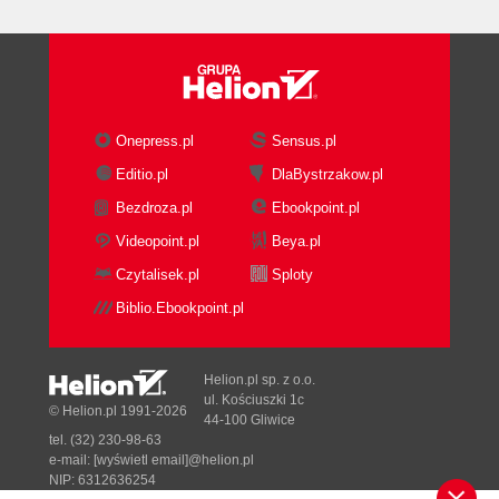
Enterprise JavaBeans (200)
Rozdział 10. SQL (209)
Wprowadzenie (210)
Tworzenie bazy danych (213)
Onepress.pl
Sensus.pl
Zarządzanie tabelami (215)
Zarządzanie danymi (220)
Editio.pl
DlaBystrzakow.pl
Rozdział 11. JDBC (233)
Bezdroza.pl
Ebookpoint.pl
Architektura (233)
Videopoint.pl
Beya.pl
Prosty dostęp do bazy danych (238)
Czytalisek.pl
Sploty
Zaawansowane zagadnienia JDBC (254)
Biblio.Ebookpoint.pl
Rozdział 12. JDO (263)
Architektura (264)
Helion.pl sp. z o.o.
Ulepszenia (267)
ul. Kościuszki 1c
© Helion.pl 1991-2026
Zapytania (269)
44-100 Gliwice
Modyfikacje (273)
tel. (32) 230-98-63
e-mail:
[wyświetl email]@helion.pl
Transakcje (273)
NIP: 6312636254
Dziedziczenie (275)