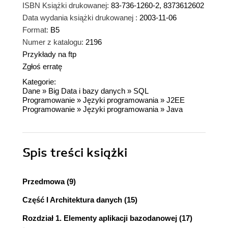
ISBN Książki drukowanej:
83-736-1260-2, 8373612602
Data wydania książki drukowanej :
2003-11-06
Format:
B5
Numer z katalogu:
2196
Przykłady na ftp
Zgłoś erratę
Kategorie:
Dane
»
Big Data i bazy danych
»
SQL
Programowanie
»
Języki programowania
»
J2EE
Programowanie
»
Języki programowania
»
Java
Spis treści
książki
Przedmowa (9)
Część I Architektura danych (15)
Rozdział 1. Elementy aplikacji bazodanowej (17)