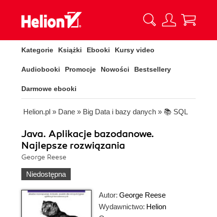
Kategorie
Książki
Ebooki
Kursy video
Audiobooki
Promocje
Nowości
Bestsellery
Darmowe ebooki
Helion.pl
»
Dane
»
Big Data i bazy danych
»
📚 SQL
Java. Aplikacje bazodanowe.
Najlepsze rozwiązania
George Reese
Niedostępna
Autor:
George Reese
Wydawnictwo:
Helion