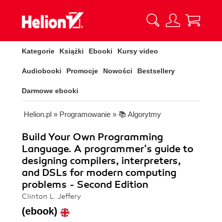
Kategorie
Książki
Ebooki
Kursy video
Audiobooki
Promocje
Nowości
Bestsellery
Darmowe ebooki
Helion.pl
»
Programowanie
»
📚 Algorytmy
Build Your Own Programming
Language. A programmer's guide to
designing compilers, interpreters,
and DSLs for modern computing
problems - Second Edition
Clinton L. Jeffery
(ebook)