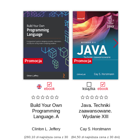
Promocja
Promocja
Promocj
ebook
książka
ebook
ksią
Build Your Own
Java. Techniki
Java.
Programming
zaawansowane.
Wyd
Language. A
Wydanie XIII
programmer's
Cay S
guide to designing
Clinton L. Jeffery
Cay S. Horstmann
compilers,
(260,10 zł najniższa cena z 30
(84,50 zł najniższa cena z 30 dni)
(74,50 zł naj
interpreters, and