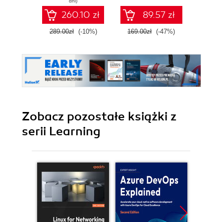
dni)
DSLs for solving
260.10 zł
89.57 zł
modern computing
problems
289.00zł
(-10%)
169.00zł
(-47%)
149.0
Zobacz pozostałe książki z
serii Learning