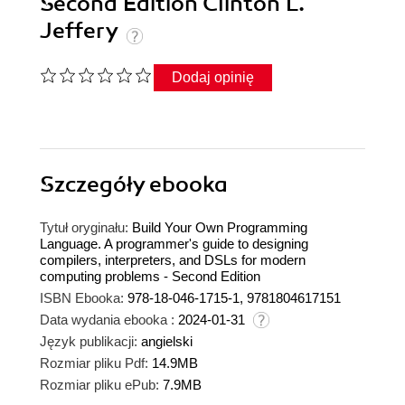
Second Edition Clinton L.
Jeffery
Dodaj opinię
Szczegóły
ebooka
Tytuł oryginału:
Build Your Own Programming
Language. A programmer's guide to designing
compilers, interpreters, and DSLs for modern
computing problems - Second Edition
ISBN Ebooka:
978-18-046-1715-1, 9781804617151
Data wydania ebooka :
2024-01-31
Język publikacji:
angielski
Rozmiar pliku Pdf:
14.9MB
Rozmiar pliku ePub:
7.9MB