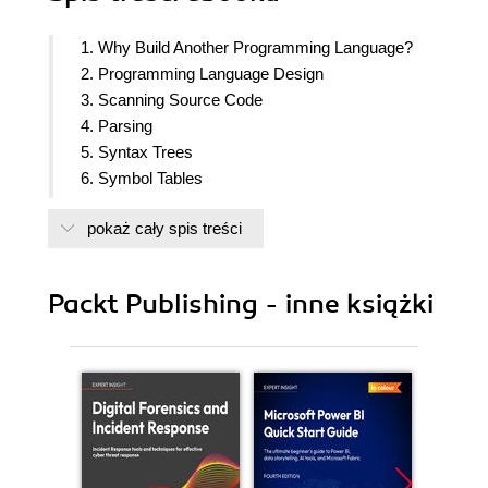
1. Why Build Another Programming Language?
2. Programming Language Design
3. Scanning Source Code
4. Parsing
5. Syntax Trees
6. Symbol Tables
7. Checking Base Types
pokaż cały spis treści
8. Checking Types on Arrays, Method Calls, and
Structure Accesses
9. Intermediate Code Generation
Packt Publishing - inne książki
10. Syntax Coloring in an IDE
11. Preprocessors and Transpilers
12. Bytecode Interpreters
13. Generating Bytecode
14. Native Code Generation
15. Implementing Operators and Built-In Functions
16. Domain Control Structures