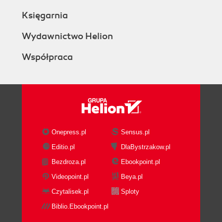
Księgarnia
Wydawnictwo Helion
Współpraca
Onepress.pl
Sensus.pl
Editio.pl
DlaBystrzakow.pl
Bezdroza.pl
Ebookpoint.pl
Videopoint.pl
Beya.pl
Czytalisek.pl
Sploty
Biblio.Ebookpoint.pl