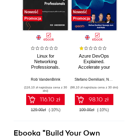
Nowość
Nowość
Promocj
Promocja
Promocja
ebook
ebook
Linux for
Azure DevOps
Machi
Networking
Explained.
for T
Professionals.
Accelerate your
with 
Strengthen your
cloud-native
Python 
networking and
software
predict
Rob VandenBrink
Stefano Demiliani
,
Nemanja Jovic
,
Ben
Ami
security efforts with
development with
anom
(116,10 zł najniższa cena z 30
(98,10 zł najniższa cena z 30 dni)
(125,10 zł 
Linux - Second
Azure DevOps for
state
dni)
Edition
Cloud Excellence -
machi
116.10 zł
98.10 zł
Second Edition
method
E
129.00zł
(-10%)
109.00zł
(-10%)
139.0
Ebooka
"Build Your Own