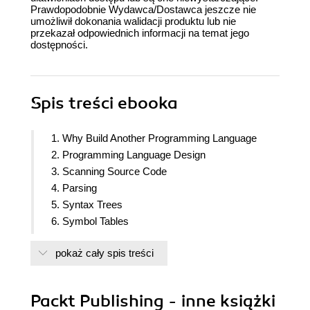
Prawdopodobnie Wydawca/Dostawca jeszcze nie
umożliwił dokonania walidacji produktu lub nie
przekazał odpowiednich informacji na temat jego
dostępności.
Spis treści
ebooka
1. Why Build Another Programming Language
2. Programming Language Design
3. Scanning Source Code
4. Parsing
5. Syntax Trees
6. Symbol Tables
7. Checking Base Types
pokaż cały spis treści
8. Checking Types on Arrays, Method Calls, and
Structure Accesses
9. Intermediate Code Generation
Packt Publishing - inne książki
10. Syntax Cloning in an IDE