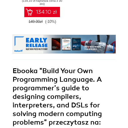
(134,10 zł najniższa cena z 30
interpreters, and
dni)
DSLs for modern
134.10 zł
computing
problems - Second
149.00zł
(-10%)
Edition
Ebooka
"Build Your Own
Programming Language. A
programmer's guide to
designing compilers,
interpreters, and DSLs for
solving modern computing
problems"
przeczytasz na: