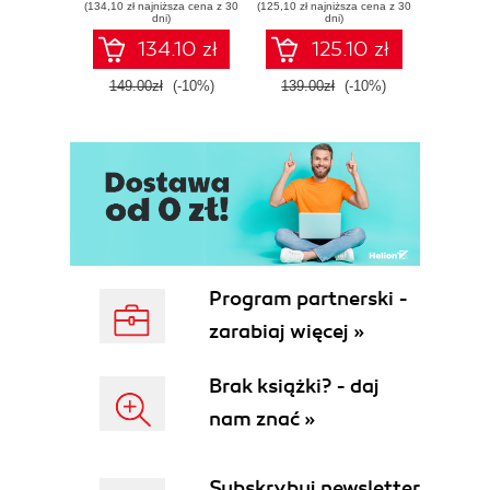
(134,10 zł najniższa cena z 30
(125,10 zł najniższa cena z 30
(116,10 zł 
threat response -
Tools, and
dete
dni)
dni)
Fourth Edition
Microsoft Fabric -
def
134.10 zł
125.10 zł
Fourth Edition
ATT&C
tool
149.00zł
(-10%)
139.00zł
(-10%)
129.0
E
Program partnerski -
zarabiaj więcej »
Brak książki? - daj
nam znać »
Subskrybuj newsletter