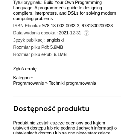
Tytuł oryginału:
Build Your Own Programming
Language. A programmer's guide to designing
compilers, interpreters, and DSLs for solving modern
computing problems
ISBN Ebooka:
978-18-002-0033-3, 9781800200333
Data wydania ebooka :
2021-12-31
Język publikacji:
angielski
Rozmiar pliku Pdf:
5.8MB
Rozmiar pliku ePub:
8.1MB
Zgłoś erratę
Kategorie:
Programowanie
»
Techniki programowania
Dostępność produktu
Produkt nie został jeszcze oceniony pod kątem
ułatwień dostępu lub nie podano żadnych informacji o
ułatwieniach dostępu lub są one niewystarczające.