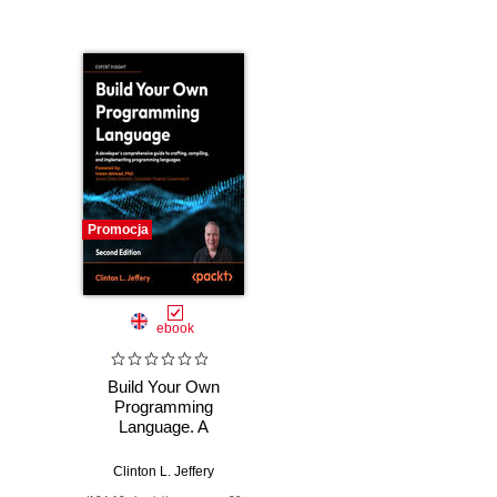
Promocja
ebook
Build Your Own
Programming
Language. A
programmer's
guide to designing
Clinton L. Jeffery
compilers,