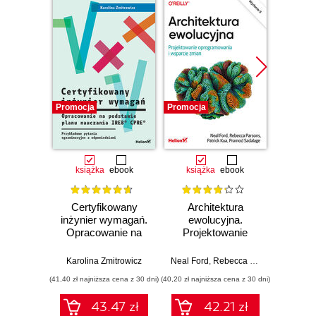
Promocja
Promocja
Promocj
książka
ebook
książka
ebook
ksią
Certyfikowany
Architektura
Pod
inżynier wymagań.
ewolucyjna.
ar
Opracowanie na
Projektowanie
rozwią
podstawie planu
oprogramowania i
reg
nauczania IREB®
wsparcie zmian.
strate
Karolina Zmitrowicz
Neal Ford
,
Rebecca Parsons
,
Patrick
CPRE®.
Wydanie II
arch
(41,40 zł najniższa cena z 30 dni)
(40,20 zł najniższa cena z 30 dni)
(77,40 zł naj
Przykładowe
ro
pytania
niezwy
43.47 zł
42.21 zł
egzaminacyjne z
Wy