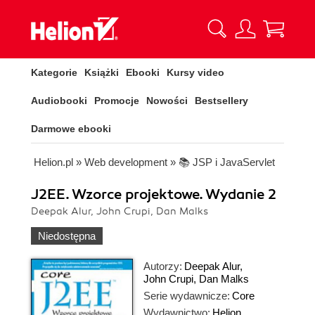
Kategorie
Książki
Ebooki
Kursy video
Audiobooki
Promocje
Nowości
Bestsellery
Darmowe ebooki
Helion.pl
»
Web development
»
📚 JSP i JavaServlet
J2EE. Wzorce projektowe. Wydanie 2
Deepak Alur, John Crupi, Dan Malks
Niedostępna
Autorzy:
Deepak Alur
,
John Crupi
,
Dan Malks
Serie wydawnicze:
Core
Wydawnictwo:
Helion