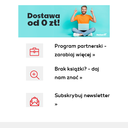
Duplikacja wysyłanych formularzy (46)
Udostępnianie poufnych zasobów w sposób
bezpośredni (47)
Założenie, że <jsp:setProperty> zresetuje
właściwości komponentu JavaBean (47)
Tworzenie rozbudowanych kontrolerów (48)
Program partnerski -
Użycie skryptletów w widoku (48)
zarabiaj więcej »
Rozdział 3. Projektowanie warstwy biznesowej i złe
praktyki (53)
Brak książki? - daj
Zagadnienia projektowe warstwy biznesowej (53)
nam znać »
Korzystanie z komponentów sesyjnych (53)
Korzystanie z komponentów Entity (56)
Subskrybuj newsletter
Buforowanie referencji i uchwytów do
zdalnych komponentów enterprise bean (58)
»
Złe praktyki związane z warstwą biznesową i
warstwą integracji (59)
Mapowanie modelu obiektowego