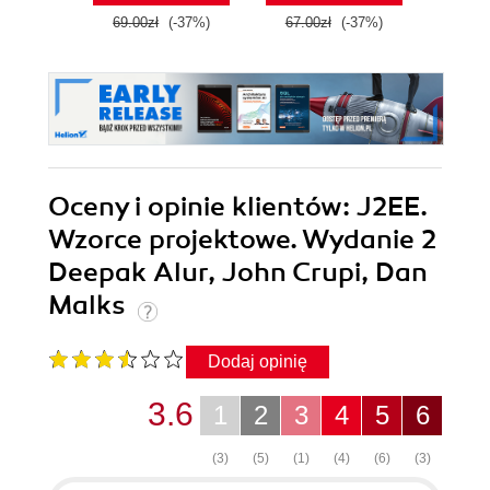
odpowiedziami
69.00zł
(-37%)
67.00zł
(-37%)
129.0
Oceny i opinie klientów: J2EE.
Wzorce projektowe. Wydanie 2
Deepak Alur, John Crupi, Dan
Malks
Dodaj opinię
3.6
1
2
3
4
5
6
(3)
(5)
(1)
(4)
(6)
(3)