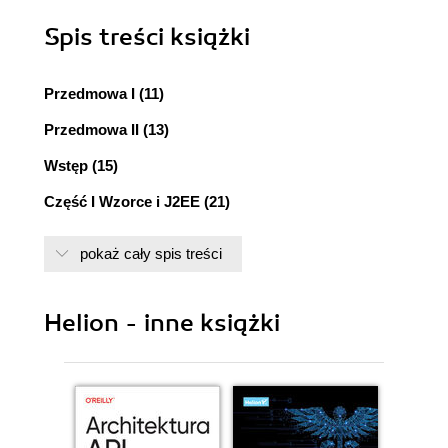
Spis treści
książki
Przedmowa I (11)
Przedmowa II (13)
Wstęp (15)
Część I Wzorce i J2EE (21)
Rozdział 1. Wprowadzenie (23)
pokaż cały spis treści
Czym jest J2EE? (24)
Czym są wzorce? (24)
Odniesienie historyczne (24)
Helion - inne książki
Definiowanie wzorca (25)
Kategoryzacja wzorców (26)
Katalog wzorców J2EE (27)
Ciągła ewolucja (27)
Jak korzystać z katalogu wzorców? (28)