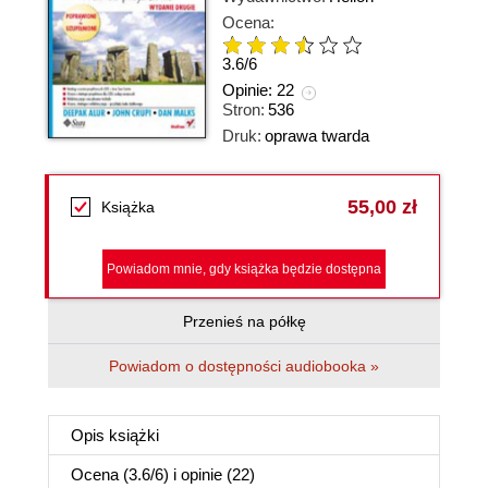
Ocena:
3.6
/
6
Opinie:
22
Stron:
536
Druk:
oprawa twarda
55,00 zł
Książka
Powiadom mnie, gdy książka będzie dostępna
Przenieś na półkę
Powiadom o dostępności audiobooka »
Opis
książki
Ocena (
3.6
/
6
) i opinie (22)