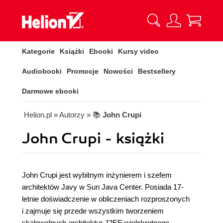
Kategorie
Książki
Ebooki
Kursy video
Audiobooki
Promocje
Nowości
Bestsellery
Darmowe ebooki
Helion.pl
» Autorzy
» 📚
John Crupi
John Crupi - książki
John Crupi jest wybitnym inżynierem i szefem
architektów Javy w Sun Java Center. Posiada 17-
letnie doświadczenie w obliczeniach rozproszonych
i zajmuje się przede wszystkim tworzeniem
skalowalnych architektur J2EE wielokrotnego