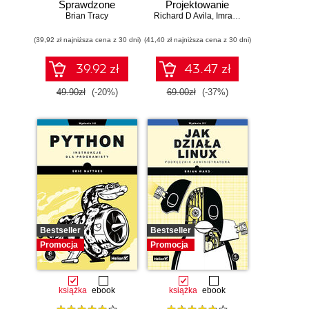
Sprawdzone
Projektowanie
strategie na drodze
Brian Tracy
Richard D Avila
skalowalnego i
,
Imran Ahmad
do sukcesu
niezawodnego
(39,92 zł najniższa cena z 30 dni)
(41,40 zł najniższa cena z 30 dni)
oprogramowania
39.92 zł
43.47 zł
49.90zł
(-20%)
69.00zł
(-37%)
Bestseller
Bestseller
Promocja
Promocja
książka
ebook
książka
ebook