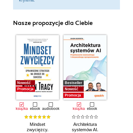
Nasze propozycje dla Ciebie
Nowość
Bestseller
Promocja
Nowość
Promocja
książka
ebook
audiobook
książka
ebook
Mindset
Architektura
zwycięzcy.
systemów AI.