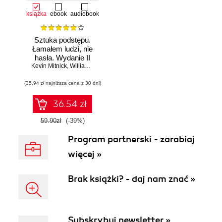
książka
ebook
audiobook
Sztuka podstępu.
Łamałem ludzi, nie
hasła. Wydanie II
Kevin Mitnick
,
William L. Simon
(35,94 zł najniższa cena z 30 dni)
36.54 zł
59.90zł
(-39%)
Program partnerski - zarabiaj
więcej »
Brak książki? - daj nam znać »
Subskrybuj newsletter »