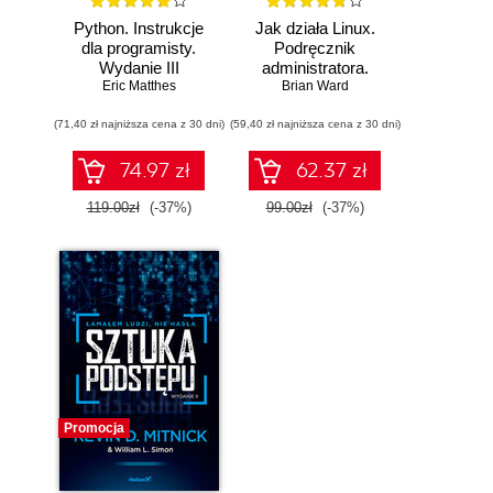
Python. Instrukcje
Jak działa Linux.
dla programisty.
Podręcznik
Wydanie III
administratora.
Eric Matthes
Wydanie III
Brian Ward
(71,40 zł najniższa cena z 30 dni)
(59,40 zł najniższa cena z 30 dni)
74.97 zł
62.37 zł
119.00zł
(-37%)
99.00zł
(-37%)
Promocja