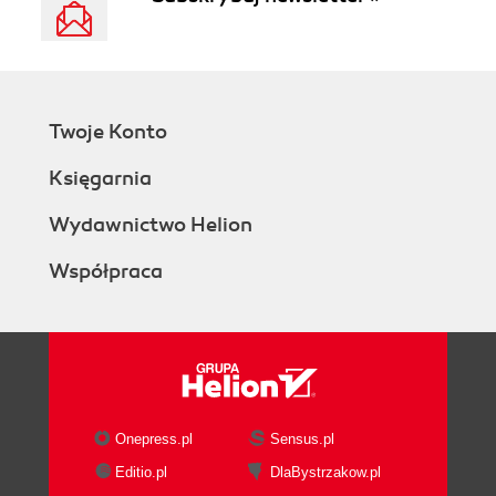
Twoje Konto
Księgarnia
Wydawnictwo Helion
Współpraca
Onepress.pl
Sensus.pl
Editio.pl
DlaBystrzakow.pl