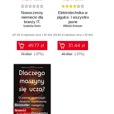
Nowoczesny
Elektrotechnika w
niemiecki dla
pigułce. I wszystko
branży IT.
jasne
Praktyczne
Izabela Kein
Witold Krieser
przykłady i
(47,40 zł najniższa cena z 30 dni)
ćwiczenia
(29,94 zł najniższa cena z 30 dni)
49.77 zł
31.44 zł
79.00zł
(-37%)
49.90zł
(-37%)
Bestseller
Nowość