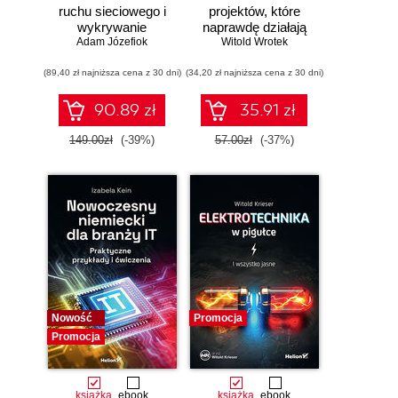
ruchu sieciowego i
projektów, które
wykrywanie
naprawdę działają
Adam Józefiok
włamań
Witold Wrotek
(89,40 zł najniższa cena z 30 dni)
(34,20 zł najniższa cena z 30 dni)
90.89 zł
35.91 zł
149.00zł
(-39%)
57.00zł
(-37%)
Nowość
Promocja
Promocja
książka
ebook
książka
ebook