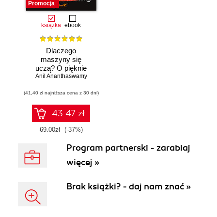
Promocja
książka
ebook
Dlaczego
maszyny się
uczą? O pięknie
Anil Ananthaswamy
matematyki i
działaniu
(41,40 zł najniższa cena z 30 dni)
współczesnej
sztucznej
inteligencji
43.47 zł
69.00zł
(-37%)
Program partnerski - zarabiaj
więcej »
Brak książki? - daj nam znać »