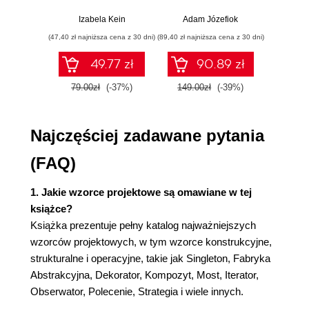
Określanie poziomu szczegółowości
Praktyczne
włamań
ste
przykłady i
p
obiektu
Izabela Kein
Adam Józefiok
Wito
ćwiczenia
Określanie interfejsów obiektów
(47,40 zł najniższa cena z 30 dni)
(89,40 zł najniższa cena z 30 dni)
(35,94 zł naj
Określanie implementacji obiektów
49.77 zł
90.89 zł
Dziedziczenie klas i interfejsów
Programowanie pod kątem
79.00zł
(-37%)
149.00zł
(-39%)
59.9
interfejsu, a nie implementacji
Zastosowanie mechanizmów
Najczęściej zadawane pytania
powtórnego wykorzystania rozwiązania
Dziedziczenie a składanie
(FAQ)
Delegowanie
Dziedziczenie a typy
1. Jakie wzorce projektowe są omawiane w tej
sparametryzowane
książce?
Związki między strukturami czasu
Książka prezentuje pełny katalog najważniejszych
wykonywania programu i strukturami
wzorców projektowych, w tym wzorce konstrukcyjne,
czasu kompilacji
strukturalne i operacyjne, takie jak Singleton, Fabryka
Projektowanie pod kątem zmian
Abstrakcyjna, Dekorator, Kompozyt, Most, Iterator,
Aplikacje
Obserwator, Polecenie, Strategia i wiele innych.
Pakiety narzędziowe