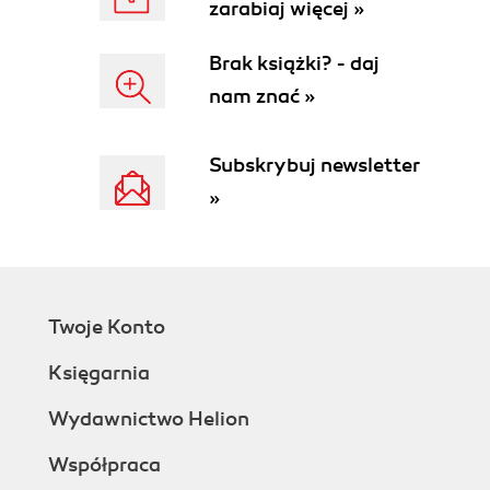
zarabiaj więcej »
Warunki stosowania
Struktura
Brak książki? - daj
Elementy
Współdziałanie
nam znać »
Konsekwencje
Implementacja
Subskrybuj newsletter
Przykładowy kod
Znane zastosowania
»
Powiązane wzorce
FABRYKA ABSTRAKCYJNA (abstract
factory)
Przeznaczenie
Inne nazwy
Twoje Konto
Uzasadnienie
Księgarnia
Warunki stosowania
Struktura
Wydawnictwo Helion
Elementy
Współdziałanie
Współpraca
Konsekwencje