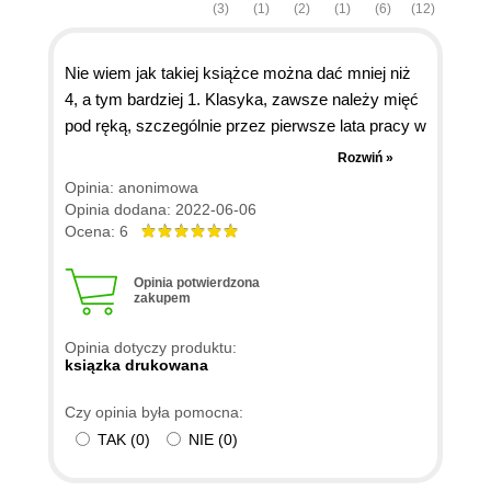
(3)
(1)
(2)
(1)
(6)
(12)
Nie wiem jak takiej książce można dać mniej niż
4, a tym bardziej 1. Klasyka, zawsze należy mięć
pod ręką, szczególnie przez pierwsze lata pracy w
branży - później już się zna na pamięć ;) W
Rozwiń »
internecie jest oczywiście dużo informacji na ten
Opinia: anonimowa
temat, ale to jest solidne, wiarygodne źródło -
Opinia dodana: 2022-06-06
referencja. Mniej doświadczeni inżynierowie
Ocena: 6
oprogramowania mogą zacząć od "Wzorce
projektowe. Rusz głową!", a później sięgnąć po tę
Opinia potwierdzona
zakupem
książkę. Moim zdaniem należy do zestawu
"niezbędnik". Polecam!
Opinia dotyczy produktu:
ksiązka drukowana
Czy opinia była pomocna:
TAK
(
0
)
NIE
(
0
)