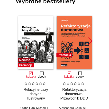
Wybrane bestsellery
Bestseller
Promocja
Promocj
Nowość
Promocja
książka
ebook
książka
ebook
ksią
Relacyjne bazy
Refaktoryzacja
Wzorce
danych.
domenowa.
w i
Ilustrowany
Przewodnik DDD
d
przewodnik
po przekształcaniu
Spr
architektury
rozwiąz
Qiang Hao
,
Michail Tsikerdekis
Alessandro Colla
,
Alberto Acerbis
Bartos