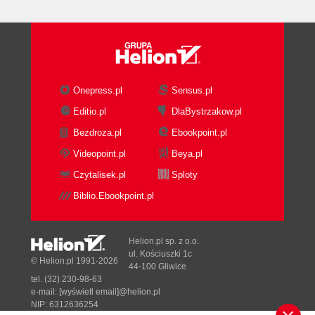
Implementacja
Przykładowy kod
Znane zastosowania
Powiązane wzorce
METODA WYTWÓRCZA (Factory Method)
Onepress.pl
Sensus.pl
Przeznaczenie
Editio.pl
DlaBystrzakow.pl
Inne nazwy
Uzasadnienie
Bezdroza.pl
Ebookpoint.pl
Warunki stosowania
Videopoint.pl
Beya.pl
Struktura
Czytalisek.pl
Sploty
Elementy
Biblio.Ebookpoint.pl
Współdziałanie
Konsekwencje
Implementacja
Helion.pl sp. z o.o.
Przykładowy kod
ul. Kościuszki 1c
© Helion.pl 1991-2026
Znane zastosowania
44-100 Gliwice
tel. (32) 230-98-63
Powiązane wzorce
e-mail:
[wyświetl email]@helion.pl
PROTOTYP (prototype)
NIP: 6312636254