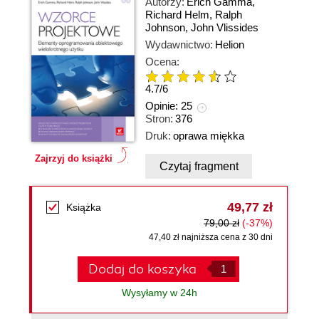
Autorzy:
Erich Gamma
,
Richard Helm
,
Ralph
Johnson
,
John Vlissides
Wydawnictwo:
Helion
Ocena:
4.7
/
6
Opinie:
25
Stron:
376
Druk:
oprawa miękka
Zajrzyj do książki
Czytaj fragment
49,77 zł
Książka
79,00 zł
(-37%)
47,40 zł najniższa cena z 30 dni
Dodaj do koszyka
Wysyłamy w 24h