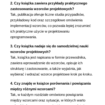
Platformy
2. Czy książka zawiera przykłady praktycznego
1.7. Jak wybrać wzorzec projektowy?
zastosowania wzorców projektowych?
1.8. Jak stosować wzorce projektowe?
Tak, publikacja oferuje liczne studia przypadków,
Rozdział 2. Studium przypadku projektowanie
przykładowy kod oraz szczegółowe omówienia
edytora dokumentów
implementacji wzorców, co pozwala lepiej zrozumieć
2.1. Problemy projektowe
ich praktyczne użycie w projektowaniu
2.2. Struktura dokumentu
oprogramowania.
Składanie rekurencyjne
3. Czy książka nadaje się do samodzielnej nauki
Klasy z rodziny Glyph
wzorców projektowych?
Wzorzec Kompozyt
Tak, książka jest napisana w formie przewodnika,
2.3. Formatowanie
zawiera wprowadzenie do wzorców, opisuje ich
Kapsułkowanie algorytmu formatowania
strukturę i zastosowanie, a także wyjaśnia, jak
Klasy Compositor i Composition
wybierać i wdrażać wzorce projektowe krok po kroku.
Wzorzec Strategia
2.4. Ozdabianie interfejsu użytkownika
4. Czy znajdę w książce porównania i powiązania
Niewidoczna otoczka
między różnymi wzorcami?
Klasa MonoGlyph
Tak, w każdym rozdziale omówiono powiązania
Wzorzec Dekorator
między wzorcami oraz sytuacje, w których warto
2.5. Obsługa wielu standardów wyglądu i