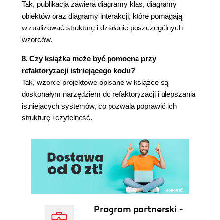
Możliwość cofania operacji
Tak, publikacja zawiera diagramy klas, diagramy
Historia poleceń
obiektów oraz diagramy interakcji, które pomagają
Wzorzec Polecenie
wizualizować strukturę i działanie poszczególnych
2.8. Sprawdzanie pisowni i podział słów
wzorców.
Dostęp do rozproszonych informacji
8. Czy książka może być pomocna przy
Kapsułkowanie dostępu do danych i
refaktoryzacji istniejącego kodu?
przechodzenia po nich
Tak, wzorce projektowe opisane w książce są
Klasa Iterator i jej podklasy
doskonałym narzędziem do refaktoryzacji i ulepszania
Wzorzec Iterator
istniejących systemów, co pozwala poprawić ich
Przechodzenie i działania wykonywane
strukturę i czytelność.
w jego trakcie
Kapsułkowanie analiz
Klasa Visitor i jej podklasy
Wzorzec Odwiedzający
2.9. Podsumowanie
Rozdział 3. Wzorce konstrukcyjne
BUDOWNICZY (builder)
Przeznaczenie
Program partnerski -
Uzasadnienie