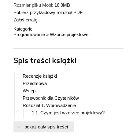
Rozmiar pliku Mobi:
16.9MB
Pobierz przykładowy rozdział PDF
Zgłoś erratę
Kategorie:
Programowanie
»
Wzorce projektowe
Spis treści
książki
Recenzje książki
Przedmowa
Wstęp
Przewodnik dla Czytelników
Rozdział 1. Wprowadzenie
1.1. Czym jest wzorzec projektowy?
1.2. Wzorce projektowe w architekturze MVC
pokaż cały spis treści
w języku Smalltalk
1.3. Opisywanie wzorców projektowych