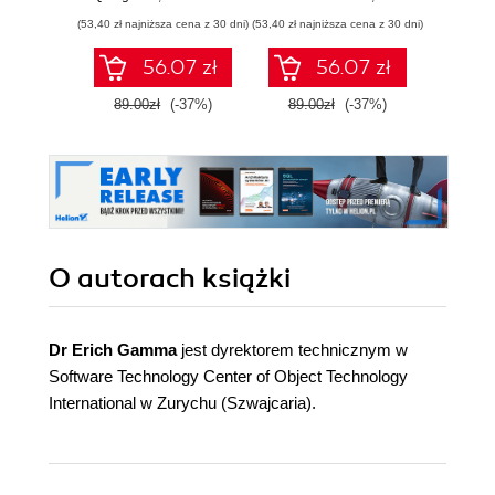
monolitycznej w
p
(53,40 zł najniższa cena z 30 dni)
(53,40 zł najniższa cena z 30 dni)
(53,40 zł naj
systemy
modularne i
56.07 zł
56.07 zł
mikrousługi
89.00zł
(-37%)
89.00zł
(-37%)
89.0
O autorach
książki
Dr Erich Gamma
jest dyrektorem technicznym w
Software Technology Center of Object Technology
International w Zurychu (Szwajcaria).