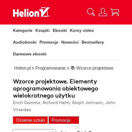
Kategorie
Książki
Ebooki
Kursy video
Audiobooki
Promocje
Nowości
Bestsellery
Darmowe ebooki
Helion.pl
»
Programowanie
»
📚 Wzorce projektowe
Wzorce projektowe. Elementy
oprogramowania obiektowego
wielokrotnego użytku
Erich Gamma, Richard Helm, Ralph Johnson, John
Vlissides
Ostatnie sztuki
Promocja