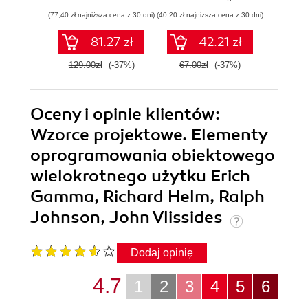
wzorce projektowe
oprogramowania
Reacta
(77,40 zł najniższa cena z 30 dni)
(40,20 zł najniższa cena z 30 dni)
(41,40 zł naj
i niezbędne
narzędzia
81.27 zł
42.21 zł
programistyczne.
Wydanie VI
129.00zł
(-37%)
67.00zł
(-37%)
69.0
Oceny i opinie klientów:
Wzorce projektowe. Elementy
oprogramowania obiektowego
wielokrotnego użytku Erich
Gamma, Richard Helm, Ralph
Johnson, John Vlissides
Dodaj opinię
4.7
1
2
3
4
5
6