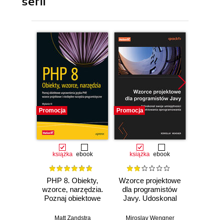
serii
Promocja
Promocja
Promocj
książka
ebook
książka
ebook
ksią
PHP 8. Obiekty,
Wzorce projektowe
Wzorce
wzorce, narzędzia.
dla programistów
w Jav
Poznaj obiektowe
Javy. Udoskonal
Prze
usprawnienia
swoje umiejętności
prog
języka PHP,
projektowania
Java
Matt Zandstra
Miroslav Wengner
Add