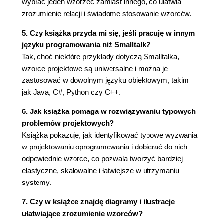
wybrać jeden wzorzec zamiast innego, co ułatwia
działania
zrozumienie relacji i świadome stosowanie wzorców.
Abstrakcyjne ujęcie procesu tworzenia
obiektów
5. Czy książka przyda mi się, jeśli pracuję w innym
Fabryki i klasy produktów
języku programowania niż Smalltalk?
Wzorzec Fabryka abstrakcyjna
Tak, choć niektóre przykłady dotyczą Smalltalka,
2.6. Obsługa wielu systemów okienkowych
wzorce projektowe są uniwersalne i można je
Czy można zastosować Fabrykę
zastosować w dowolnym języku obiektowym, takim
abstrakcyjną?
jak Java, C#, Python czy C++.
Kapsułkowanie zależności
6. Jak książka pomaga w rozwiązywaniu typowych
implementacyjnych
problemów projektowych?
Klasy Window i WindowImp
Książka pokazuje, jak identyfikować typowe wyzwania
Podklasy klasy WindowImp
w projektowaniu oprogramowania i dobierać do nich
Konfigurowanie obiektów Window za
odpowiednie wzorce, co pozwala tworzyć bardziej
pomocą obiektów WindowImp
elastyczne, skalowalne i łatwiejsze w utrzymaniu
Wzorzec Most
systemy.
2.7. Działania użytkowników
Kapsułkowanie żądania
7. Czy w książce znajdę diagramy i ilustracje
Klasa Command i jej podklasy
ułatwiające zrozumienie wzorców?