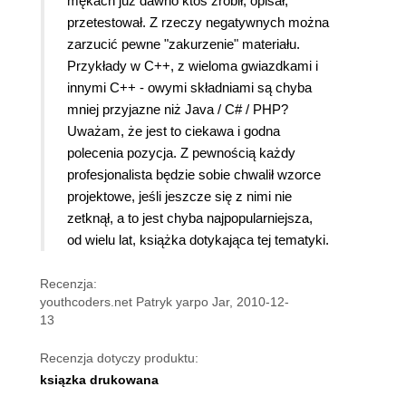
mękach już dawno ktoś zrobił, opisał,
przetestował. Z rzeczy negatywnych można
zarzucić pewne "zakurzenie" materiału.
Przykłady w C++, z wieloma gwiazdkami i
innymi C++ - owymi składniami są chyba
mniej przyjazne niż Java / C# / PHP?
Uważam, że jest to ciekawa i godna
polecenia pozycja. Z pewnością każdy
profesjonalista będzie sobie chwalił wzorce
projektowe, jeśli jeszcze się z nimi nie
zetknął, a to jest chyba najpopularniejsza,
od wielu lat, książka dotykająca tej tematyki.
Recenzja:
youthcoders.net Patryk yarpo Jar, 2010-12-
13
Recenzja dotyczy produktu:
ksiązka drukowana