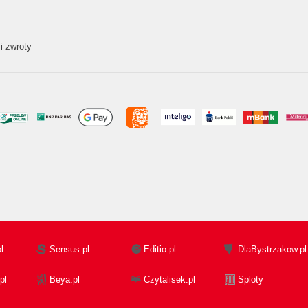
i zwroty
l
Sensus.pl
Editio.pl
DlaBystrzakow.pl
pl
Beya.pl
Czytalisek.pl
Sploty