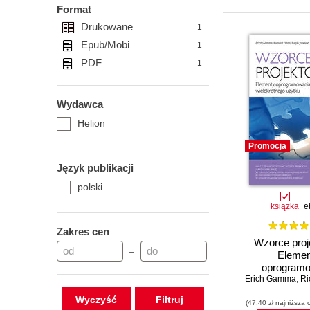
Format
Drukowane
1
Epub/Mobi
1
PDF
1
Wydawca
Helion
Promocja
Język publikacji
polski
książka
e
Zakres cen
Wzorce proj
–
Elemen
oprogramo
Erich Gamma
obiekto
,
Ri
wielokrotneg
Wyczyść
(47,40 zł najniższa 