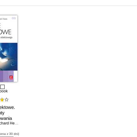
book
ektowe.
ty
wania
wego
chard Helm
,
Ralph Johnson
,
John Vlissides
o użytku
cena z 30 dni)