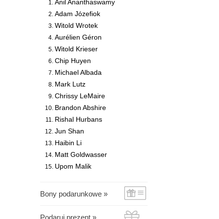
Anil Ananthaswamy
Adam Józefiok
Witold Wrotek
Aurélien Géron
Witold Krieser
Chip Huyen
Michael Albada
Mark Lutz
Chrissy LeMaire
Brandon Abshire
Rishal Hurbans
Jun Shan
Haibin Li
Matt Goldwasser
Upom Malik
Bony podarunkowe »
Podaruj prezent »