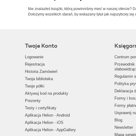
Nie znalazłeś książki, którą powinniśmy mieć w naszej ofercie? 
Dołożymy wszelkich starań, by wskazany tytuł jak najszybciej się 
Twoje Konto
Księgar
Logowanie
Centrum po
Rejestracja
Przewodnik 
słabowidząc
Historia Zamówień
Regulamin s
Twoja biblioteka
Polityka pr
Twoje półki
Deklaracja 
Aktywuj kod na produkty
Formy i kos
Prezenty
Formy płatn
Testy i certyfikaty
Usprawnij 
Aplikacja Helion - Android
Blog
Aplikacja Helion - iOS
Newsletter
Aplikacja Helion - AppGallery
Mapa serwi