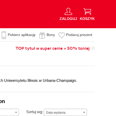
ZALOGUJ
KOSZYK
Pobierz aplikację
Bony
Podaruj prezent
TOP tytuł w super cenie » 50% taniej
 Uniwersytetu Illinois w Urbana-Champaign.
on
Data wydania
Sortuj wg:
Data wydania