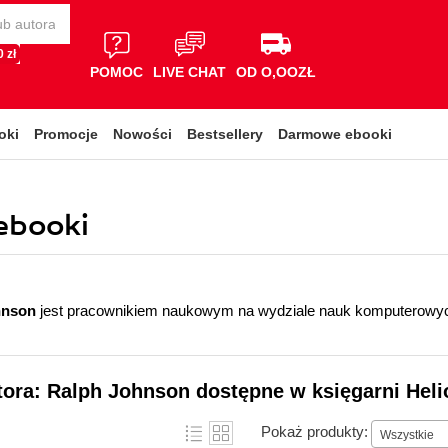
 zł
POMOC
LIVE CHAT
OD O,OOZŁ
oki
Promocje
Nowości
Bestsellery
Darmowe ebooki
 ebooki
hnson
jest pracownikiem naukowym na wydziale nauk komputerowych
tora: Ralph Johnson dostępne w księgarni Heli
Pokaż produkty:
Wszystkie