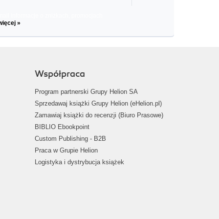
il informacje o zniżkach, promocjach
więcej »
Współpraca
Program partnerski Grupy Helion SA
Sprzedawaj książki Grupy Helion (eHelion.pl)
Zamawiaj książki do recenzji (Biuro Prasowe)
BIBLIO Ebookpoint
Custom Publishing - B2B
Praca w Grupie Helion
Logistyka i dystrybucja książek