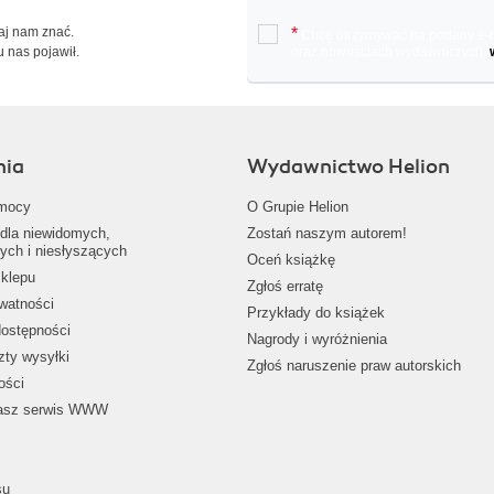
Daj nam znać.
*
Chcę otrzymywać na podany e-ma
u nas pojawił.
oraz nowościach wydawniczych.
nia
Wydawnictwo Helion
mocy
O Grupie Helion
dla niewidomych,
Zostań naszym autorem!
ych i niesłyszących
Oceń książkę
klepu
Zgłoś erratę
ywatności
Przykłady do książek
dostępności
Nagrody i wyróżnienia
zty wysyłki
Zgłoś naruszenie praw autorskich
ości
nasz serwis WWW
su