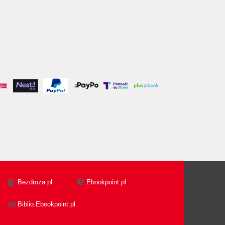
Bezdroza.pl
Ebookpoint.pl
Biblio.Ebookpoint.pl