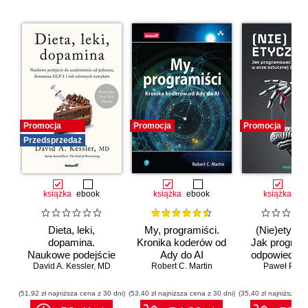
Promocja
Promocja
Promocja
Przedsprzedaż
książka
ebook
książka
ebook
książka
eb
Dieta, leki,
My, programiści.
(Nie)etyczn
dopamina.
Kronika koderów od
Jak progra
Naukowe podejście
Ady do AI
odpowiedzia
do uzależnienia od
David A. Kessler
,
MD
Robert C. Martin
erze sztuc
Paweł Półto
jedzenia, fenomenu
inteligenc
GLP-1 i roli
(51,92 zł najniższa cena z 30 dni)
(53,40 zł najniższa cena z 30 dni)
(35,40 zł najniższa ce
zdrowych nawyków