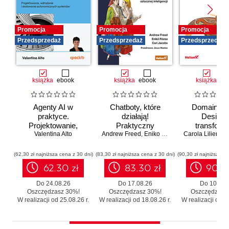
Promocja
Promocja
Promocja
Przedsprzedaż
Przedsprzedaż
Przedsprzedaż
książka
ebook
książka
ebook
książka
eb
Agenty AI w
Chatboty, które
Domain-Dr
praktyce.
działają!
Design 
Projektowanie,
Praktyczny
transforma
wdrażanie i
Valentina Alto
Andrew Freed
przewodnik po
,
Eniko Rozsa
,
Cari Jacobs
Carola Lilientha
systemó
skalowanie
konwersacyjnej
Skutecz
autonomicznych
sztucznej
moderniza
(62,30 zł najniższa cena z 30 dni)
(83,30 zł najniższa cena z 30 dni)
(90,30 zł najniższa ce
systemów
inteligencji
legacy b
62.30 zł
83.30 zł
90.3
zbędnego r
Do 24.08.26
Do 17.08.26
Do 10.08.
Oszczędzasz 30%!
Oszczędzasz 30%!
Oszczędzasz
W realizacji od 25.08.26 r.
W realizacji od 18.08.26 r.
W realizacji od 11