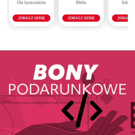
Dla bystrzaków
Biblia
Eduka
ZOBACZ SERIĘ
ZOBACZ SERIĘ
ZOBACZ 