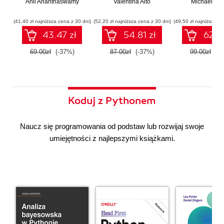
Anil Ananthaswamy
działaniu
Valentina Alto
ChatGPT.
Michael Alb
wdrażan
współczesnej
Wykorzystaj
system
sztucznej
potencjał inżynierii
wieloagent
(41,40 zł najniższa cena z 30 dni)
(52,20 zł najniższa cena z 30 dni)
(49,50 zł najniższa ce
inteligencji
promptów z
43.47 zł
54.81 zł
62.37
technologiami
OpenAI dla
69.00zł
(-37%)
87.00zł
(-37%)
99.00zł
(-3
zwiększenia
produktywności i
kreatywności.
Wydanie II
Koduj z Pythonem
Naucz się programowania od podstaw lub rozwijaj swoje
umiejętności z najlepszymi książkami.