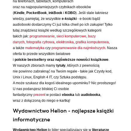
na telefonach, tabletach, komputerach
oraz na najpopularniejszych czytnikach ebooków
(
Kindle
,
PocketBook
,
inkBook
i
KOBO
). Jeśli stale łakniesz
wiedzy, pamiętaj, że wszystkie
e-książki
- e-booki bądź
audiobooki dostarczymy Ci już kilka chwil po ich zakupie! Tylko
tutaj znajdziesz książki według szczegółowych kategorii
takich jak:
programowanie
,
sieci komputerowe
,
bazy
danych
,
fotografia cyfrowa
,
elektronika
,
grafika komputerowa
,
a także
matematyka
czy
programowanie dla najmłodszych
. Nasza
oferta to przede wszystkim światowe
i
polskie bestsellery oraz najświeższe nowości książkowe
.
W naszych zbiorach mamy
tytuły
, których z pewnością
nie powinno zabraknąć na Twoim regale - takie jak Czysty kod,
Unix i Linux, English 4 IT, czy Sztuka podstępu.
A może szukasz dla kogoś idealnego upominku? Nic prostszego!
U nas podarujesz bliskiej Ci osobie
fantastyczny
prezent
w postaci
ebooka
lub
audiobooka
,
wraz z dołączoną do niego e-kartką!
Wydawnictwo Helion - najlepsze książki
informatyczne
Wydawnictwo Helion
to lider specjalizujący się w
literaturze