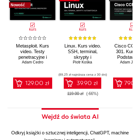
Nowość
kurs
kurs
kurs
Metasploit. Kurs
Linux. Kurs video.
Cisco CCNA
video. Testy
SSH, terminal,
301. Kurs v
penetracyjne i
skrypty i
Podstawy s
Adam Cedro
łamanie
automatyzacja
Piotr Kośka
komputerow
Adam Józef
zabezpieczeń
konfigura
(89,25 zł najniższa cena z 30 dni)
129.00 zł
39.90 zł
790.0
119.00 zł
(-66%)
Wejdź do świata AI
Odkryj książki o sztucznej inteligencji, ChatGPT, machine