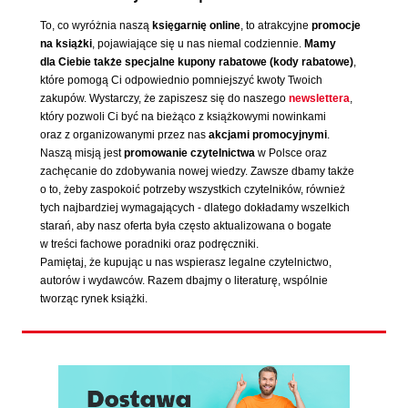
To, co wyróżnia naszą
księgarnię online
, to atrakcyjne
promocje
na książki
, pojawiające się u nas niemal codziennie.
Mamy
dla Ciebie także specjalne kupony rabatowe (kody rabatowe)
,
które pomogą Ci odpowiednio pomniejszyć kwoty Twoich
zakupów. Wystarczy, że zapiszesz się do naszego
newslettera
,
który pozwoli Ci być na bieżąco z książkowymi nowinkami
oraz z organizowanymi przez nas
akcjami promocyjnymi
.
Naszą misją jest
promowanie czytelnictwa
w Polsce oraz
zachęcanie do zdobywania nowej wiedzy. Zawsze dbamy także
o to, żeby zaspokoić potrzeby wszystkich czytelników, również
tych najbardziej wymagających - dlatego dokładamy wszelkich
starań, aby nasz oferta była często aktualizowana o bogate
w treści fachowe poradniki oraz podręczniki.
Pamiętaj, że kupując u nas wspierasz legalne czytelnictwo,
autorów i wydawców. Razem dbajmy o literaturę, wspólnie
tworząc rynek książki.