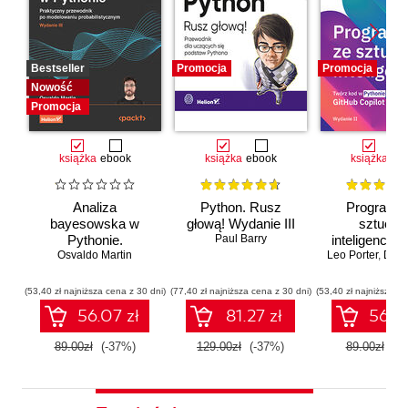
Bestseller
Promocja
Promocja
Nowość
Promocja
książka
ebook
książka
ebook
książka
eb
Analiza
Python. Rusz
Programuj
bayesowska w
głową! Wydanie III
sztuczn
Pythonie.
Paul Barry
inteligencją.
Osvaldo Martin
Praktyczny
Leo Porter
kod w Pytho
,
Daniel
przewodnik po
wykorzysta
modelowaniu
GitHub Copi
(53,40 zł najniższa cena z 30 dni)
(77,40 zł najniższa cena z 30 dni)
(53,40 zł najniższa ce
probabilistycznym.
ChatGPT. Wy
56.07 zł
81.27 zł
56.07
Wydanie III
II
89.00zł
(-37%)
129.00zł
(-37%)
89.00zł
(-3