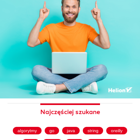
Najczęściej szukane
algorytmy
go
java
string
oreilly