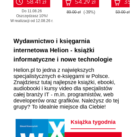
58.41 zł
54.29 zł
35.99
Do 11.08.26
89.00 zł
(-39%)
59.00 zł
(-
Oszczędzasz 10%!
W realizacji od 12.08.26 r.
Wydawnictwo i księgarnia
internetowa Helion - książki
informatyczne i nowe technologie
Helion.pl to jedna z największych
specjalistycznych e-księgarni w Polsce.
Znajdziesz tutaj najlepsze książki, ebooki,
audiobooki i kursy video dla specjalistów
całej branży IT - m.in. programistów, web
developerów oraz grafików. Należysz do tej
grupy? To idealnie miejsce dla Ciebie!
Książka tygodnia