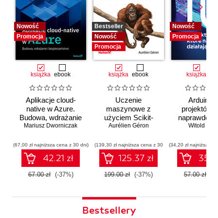
Nowość
Bestseller
Nowość
Promocja
Nowość
Promocja
Promocja
książka
ebook
książka
ebook
książka
eb
Aplikacje cloud-
Uczenie
Arduino. 
native w Azure.
maszynowe z
projektów, 
Budowa, wdrażanie
użyciem Scikit-
naprawdę dz
i bezpieczeństwo
Mariusz Dworniczak
Learn i PyTorch.
Aurélien Géron
Witold Wro
Koncepcje,
narzędzia i techniki
(67,00 zł najniższa cena z 30 dni)
(139,30 zł najniższa cena z 30
(34,20 zł najniższa ce
dni)
umożliwiające
42.21 zł
125.37 zł
35.91
konstruowanie
inteligentnych
67.00 zł
(-37%)
199.00 zł
(-37%)
57.00 zł
(-
systemów
Bestsellery