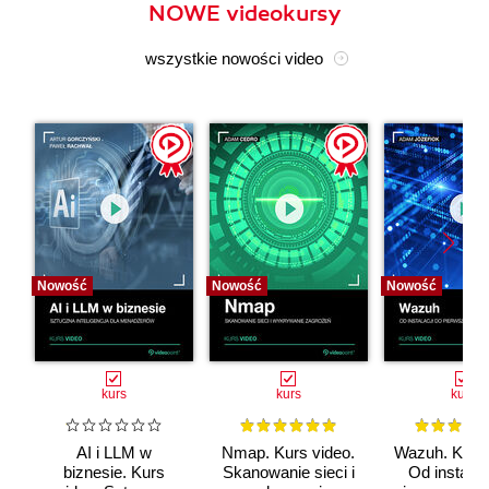
NOWE videokursy
wszystkie nowości video
Nowość
Nowość
Nowość
kurs
kurs
kurs
AI i LLM w
Nmap. Kurs video.
Wazuh. Kurs 
biznesie. Kurs
Skanowanie sieci i
Od instalac