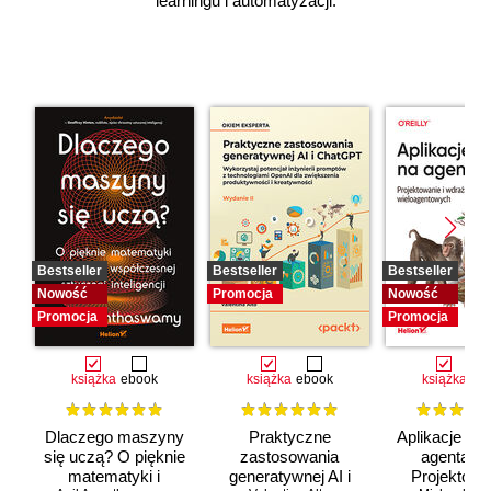
learningu i automatyzacji.
Bestseller
Bestseller
Bestseller
Nowość
Promocja
Nowość
Promocja
Promocja
książka
ebook
książka
ebook
książka
eb
Dlaczego maszyny
Praktyczne
Aplikacje opa
się uczą? O pięknie
zastosowania
agentach 
matematyki i
generatywnej AI i
Projektowan