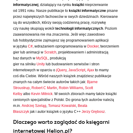
informatycznej
, działający na rynku
książki
nieprzerwanie
od 1991 roku. Nasze publikacje to
książki informatyczne
pisane
przez największych fachowców w swych dziedzinach. Kierowane
są do wszystkich, którzy swoją codzienną pracę, rozrywkę
czy naukę skupiają wokół
technologii informatycznych
. Poziom
zaawansowania nie ma znaczenia. Jeśli więc zawodowo
lub hobbystycznie zajmujesz się programowaniem aplikacji
w języku
C#
, wdrażaniem oprogramowania w
Docker
, tworzeniem
gier lub animacji w
Scratch
, projektowaniem i administracją
baz danych w
MySQL
, produkcją
gier na silniku
Unity
lub budowaniem serwisów i stron
internetowych w oparciu o
jQuery
,
JavaScript
,
Ajax
to mamy
coś dla Ciebie. Wśród naszych książek znajdziesz publikacje
znanych na całym świecie autorów takich jak:
Bjarne
Stroustrup
,
Robert C Martin
,
Robin Williams
,
Scott
Kelby
albo
Kevin Mitnick
. W swoich zbiorach mamy także książki
cenionych specjalistów z Polski. Do grona tych autorów należą
m.in.
Andrzej Szeląg
,
Tomasz Kowalski
,
Beata
Błaszczyk
jak i autor książek o języku C++
Jerzy Grębosz
.
Dlaczego warto zaglądać do księgarni
internetowej Helion.pl?