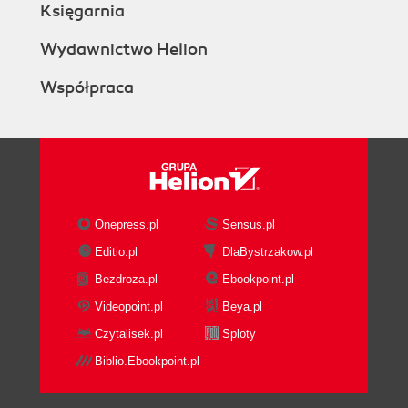
Księgarnia
Wydawnictwo Helion
Współpraca
Onepress.pl
Sensus.pl
Editio.pl
DlaBystrzakow.pl
Bezdroza.pl
Ebookpoint.pl
Videopoint.pl
Beya.pl
Czytalisek.pl
Sploty
Biblio.Ebookpoint.pl