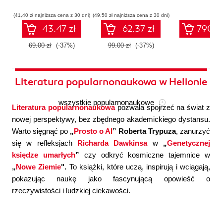
współczesnej
systemów
konfigura
sztucznej
wieloagentowych
(41,40 zł najniższa cena z 30 dni)
(49,50 zł najniższa cena z 30 dni)
inteligencji
43.47 zł
62.37 zł
790.0
69.00 zł
(-37%)
99.00 zł
(-37%)
Literatura popularnonaukowa w Helionie
wszystkie popularnonaukowe
Literatura popularnonaukowa
pozwala spojrzeć na świat z
nowej perspektywy, bez zbędnego akademickiego dystansu.
Warto sięgnąć po
„
Prosto o AI
” Roberta Trypuza
, zanurzyć
się w refleksjach
Richarda Dawkinsa
w
„
Genetycznej
księdze umarłych
”
czy odkryć kosmiczne tajemnice w
„
Nowe Ziemie
".
To książki, które uczą, inspirują i wciągają,
pokazując naukę jako fascynującą opowieść o
rzeczywistości i ludzkiej ciekawości.