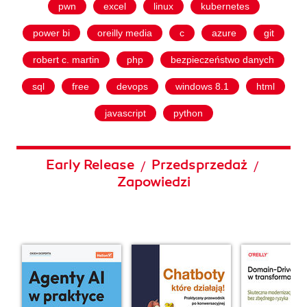
pwn
excel
linux
kubernetes
power bi
oreilly media
c
azure
git
robert c. martin
php
bezpieczeństwo danych
sql
free
devops
windows 8.1
html
javascript
python
Early Release
Przedsprzedaż
/
/
Zapowiedzi