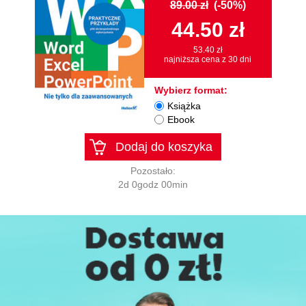
89.00 zł
(-50%)
44.50 zł
53.40 zł
najniższa cena z 30 dni
Wybierz format:
Książka
Ebook
Dodaj do koszyka
Pozostało:
2d 0godz 00min