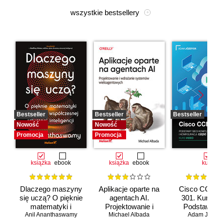
wszystkie bestsellery
Bestseller
Bestseller
Bestseller
Nowość
Nowość
Promocja
Promocja
książka
ebook
książka
ebook
kurs
Dlaczego maszyny
Aplikacje oparte na
Cisco CCNA
się uczą? O pięknie
agentach AI.
301. Kurs v
matematyki i
Projektowanie i
Podstawy s
Anil Ananthaswamy
działaniu
Michael Albada
wdrażanie
komputerow
Adam Józef