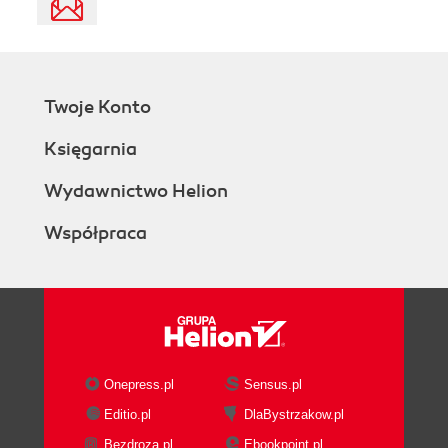
Twoje Konto
Księgarnia
Wydawnictwo Helion
Współpraca
Onepress.pl
Sensus.pl
Editio.pl
DlaBystrzakow.pl
Bezdroza.pl
Ebookpoint.pl