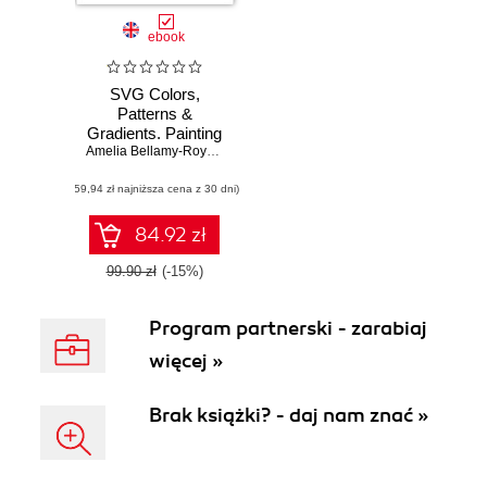
ebook
SVG Colors,
Patterns &
Gradients. Painting
Vector Graphics
Amelia Bellamy-Royds
,
Kurt Cagle
(59,94 zł najniższa cena z 30 dni)
84.92 zł
99.90 zł
(-15%)
Program partnerski - zarabiaj
więcej »
Brak książki? - daj nam znać »