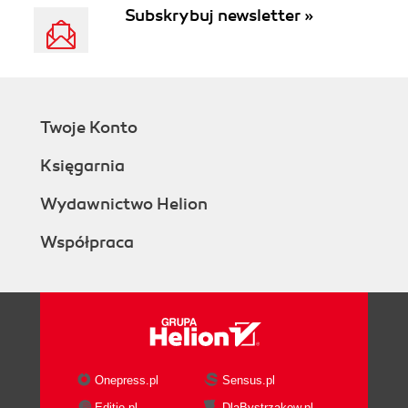
Subskrybuj newsletter »
Twoje Konto
Księgarnia
Wydawnictwo Helion
Współpraca
Onepress.pl
Sensus.pl
Editio.pl
DlaBystrzakow.pl