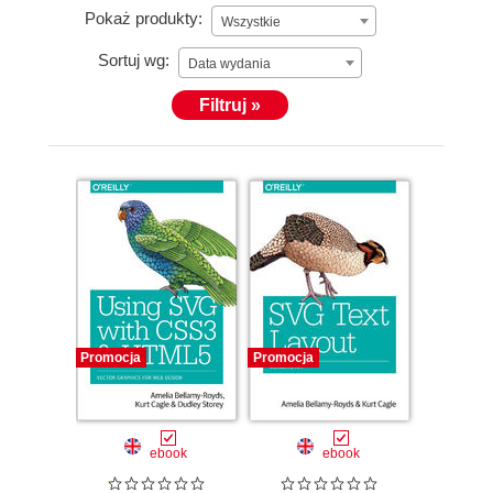
Pokaż produkty:
Wszystkie
Sortuj wg:
Data wydania
Filtruj »
Promocja
Promocja
ebook
ebook