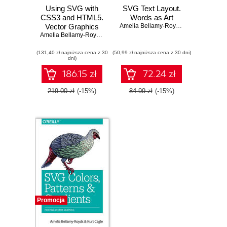
Using SVG with
SVG Text Layout.
CSS3 and HTML5.
Words as Art
Vector Graphics
Amelia Bellamy-Royds
,
Kurt Cagle
for Web Design
Amelia Bellamy-Royds
,
Kurt Cagle
,
Dudley Storey
(131,40 zł najniższa cena z 30
(50,99 zł najniższa cena z 30 dni)
dni)
186.15 zł
72.24 zł
219.00 zł
(-15%)
84.99 zł
(-15%)
Promocja