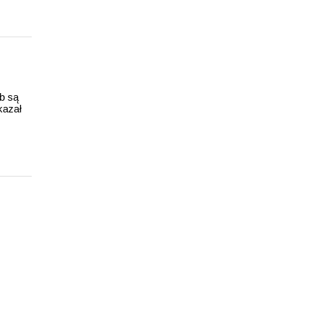
ub są
kazał