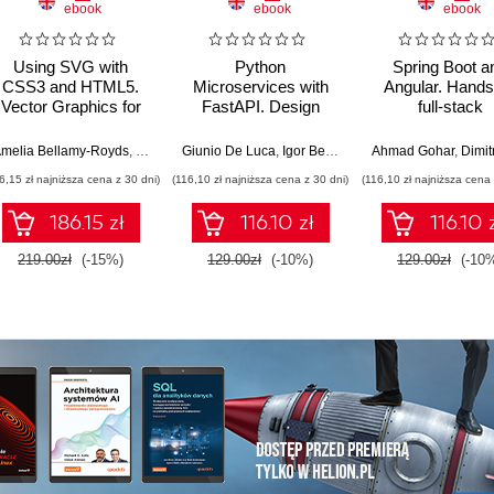
ebook
ebook
ebook
Using SVG with
Python
Spring Boot a
CSS3 and HTML5.
Microservices with
Angular. Hands
Vector Graphics for
FastAPI. Design
full-stack
Web Design
production-ready, AI-
development w
enabled
Java, Spring, An
melia Bellamy-Royds
,
Kurt Cagle
Giunio De Luca
,
Dudley Storey
,
Igor Benav
Ahmad Gohar
,
Dimitrios Ky
microservices with
and TypeScrip
6,15 zł najniższa cena z 30 dni)
(116,10 zł najniższa cena z 30 dni)
(116,10 zł najniższa cena 
Python
Second Editi
186.15 zł
116.10 zł
116.10 
219.00zł
(-15%)
129.00zł
(-10%)
129.00zł
(-10