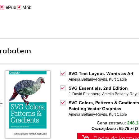
ePub
Mobi
 rabatem
SVG Text Layout. Words as Art
Amelia Bellamy-Royds
,
Kurt Cagle
SVG Essentials. 2nd Edition
J. David Eisenberg
,
Amelia Bellamy-Royd
SVG Colors, Patterns & Gradients
Painting Vector Graphics
Amelia Bellamy-Royds
,
Kurt Cagle
Cena zestawu:
248.1
Oszczędzasz: 65,76 zł (
Dodaj do koszyk