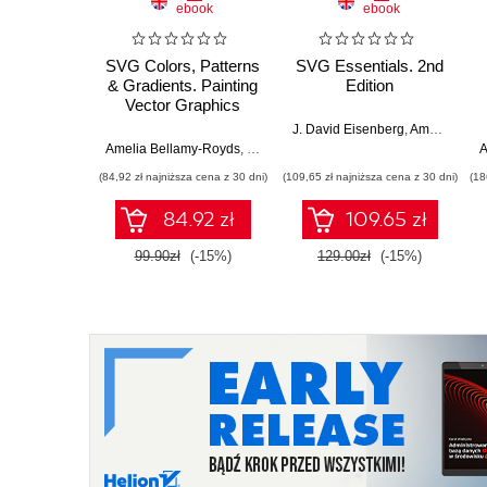
ebook
ebook
SVG Colors, Patterns
SVG Essentials. 2nd
& Gradients. Painting
Edition
Vector Graphics
J. David Eisenberg
,
Amelia Bellamy-Royds
Amelia Bellamy-Royds
,
Kurt Cagle
A
(84,92 zł najniższa cena z 30 dni)
(109,65 zł najniższa cena z 30 dni)
(18
84.92 zł
109.65 zł
99.90zł
(-15%)
129.00zł
(-15%)