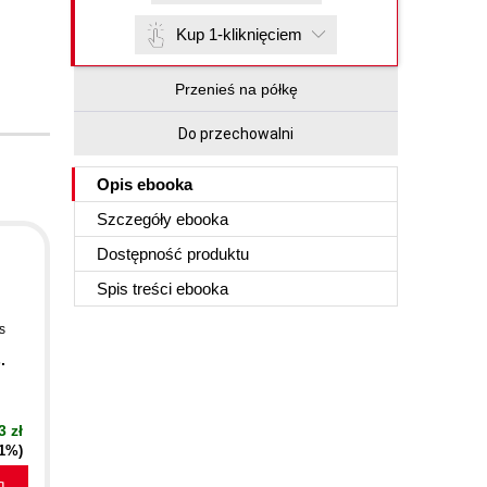
Kup 1-kliknięciem
Przenieś na półkę
Do przechowalni
Opis
ebooka
Szczegóły
ebooka
Dostępność produktu
Spis treści
ebooka
s
.
3 zł
21%)
a