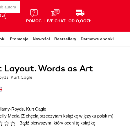
 zł
POMOC
LIVE CHAT
OD O,OOZŁ
oki
Promocje
Nowości
Bestsellery
Darmowe ebooki
 Layout. Words as Art
yds, Kurt Cagle
llamy-Royds
,
Kurt Cagle
illy Media
(Z chęcią przeczytam książkę w języku polskim)
Bądź pierwszym, który oceni tę książkę