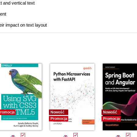
xt and vertical text
ment
ir impact on text layout
romocja
Nowość
Nowość
Promocja
Promocja