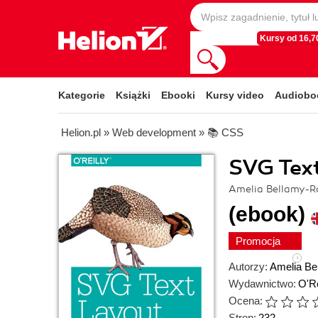
Kursy od 16,70
Kategorie
Książki
Ebooki
Kursy video
Audiobo
Helion.pl
»
Web development
»
📚 CSS
SVG Text
Amelia Bellamy-Ro
(ebook)
Promocja
Autorzy:
Amelia Be
Wydawnictwo:
O'Re
Ocena:
Stron:
232