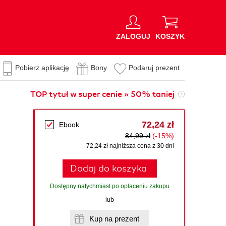
ZALOGUJ
KOSZYK
Pobierz aplikację
Bony
Podaruj prezent
TOP tytuł w super cenie » 50% taniej
72,24 zł
Ebook
84,99 zł
(-15%)
72,24 zł najniższa cena z 30 dni
Dodaj do koszyka
Dostępny natychmiast po opłaceniu zakupu
lub
Kup na prezent