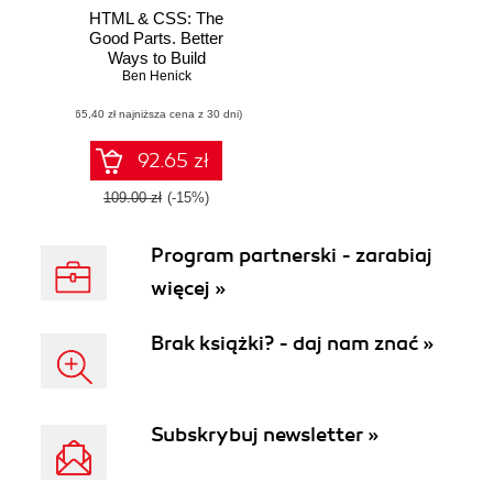
HTML & CSS: The
Good Parts. Better
Ways to Build
Websites That
Ben Henick
Work
(65,40 zł najniższa cena z 30 dni)
92.65 zł
109.00 zł
(-15%)
Program partnerski - zarabiaj
więcej »
Brak książki? - daj nam znać »
Subskrybuj newsletter »