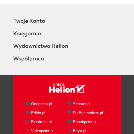
Twoje Konto
Księgarnia
Wydawnictwo Helion
Współpraca
Onepress.pl
Sensus.pl
Editio.pl
DlaBystrzakow.pl
Bezdroza.pl
Ebookpoint.pl
Videopoint.pl
Beya.pl