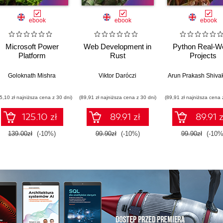
ebook
ebook
ebook
Microsoft Power
Web Development in
Python Real-Wo
Platform
Rust
Projects
Goloknath Mishra
Viktor Daróczi
Arun Prakash Shiv
5,10 zł najniższa cena z 30 dni)
(89,91 zł najniższa cena z 30 dni)
(89,91 zł najniższa cena 
125.10 zł
89.91 zł
89.91 z
139.00zł
(-10%)
99.90zł
(-10%)
99.90zł
(-10%