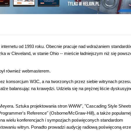
 internetu od 1993 roku. Obecnie pracuje nad wdrażaniem standard
a w Cleveland, w stanie Ohio -- mieście ładniejszym niż się powsz
 był również webmasterem.
zez konsorcjum W3C, a na tworzonych przez siebie witrynach przes
lże balansując na krawędzi. Udziela się na prężnej liście dyskusyjn
Meyera. Sztuka projektowania stron WWW"
, "Cascading Style Sheet
0 Programmer's Reference" (Osborne/McGraw-Hill), a także popularne
e na wielu konferencjach i sympozjach poświęconych standardom
ktowaniu witryn. Ponadto prowadzi audycję radiową poświęconą erze