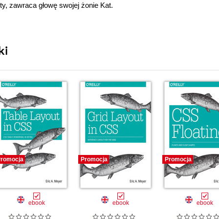
ty, zawraca głowę swojej żonie Kat.
ki
romocja
Promocja
Promocja
ebook
ebook
ebook