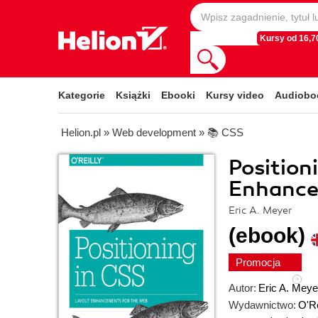
Kursy od 16,70
Kategorie
Książki
Ebooki
Kursy video
Audiobo
Helion.pl
»
Web development
»
📚 CSS
Position
Enhance
Eric A. Meyer
(ebook)
Promocja
Autor:
Eric A. Meye
Wydawnictwo:
O'Re