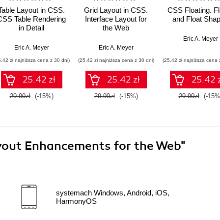
Table Layout in CSS.
Grid Layout in CSS.
CSS Floating. F
CSS Table Rendering
Interface Layout for
and Float Sha
in Detail
the Web
Eric A. Meyer
Eric A. Meyer
Eric A. Meyer
5,42 zł najniższa cena z 30 dni)
(25,42 zł najniższa cena z 30 dni)
(25,42 zł najniższa cena 
25.42 zł
25.42 zł
25.42 
29.90zł
(-15%)
29.90zł
(-15%)
29.90zł
(-15%
ayout Enhancements for the Web"
systemach Windows, Android, iOS,
HarmonyOS