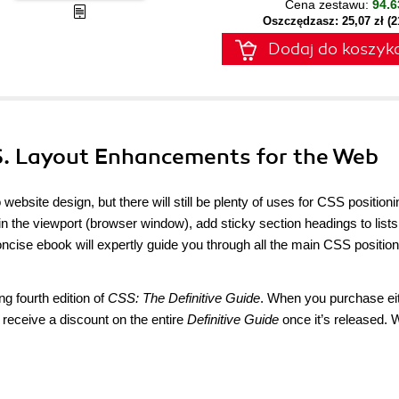
Cena zestawu:
94.6
Oszczędzasz: 25,07 zł (
Dodaj do koszyk
SS. Layout Enhancements for the Web
bsite design, but there will still be plenty of uses for CSS positioni
in the viewport (browser window), add sticky section headings to lists
concise ebook will expertly guide you through all the main CSS position
g fourth edition of
CSS: The Definitive Guide
. When you purchase ei
ll receive a discount on the entire
Definitive Guide
once it’s released.