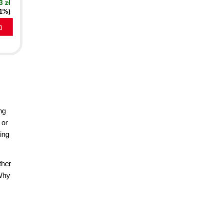
3 zł
21%)
a
ng
 or
ing
ther
 Why