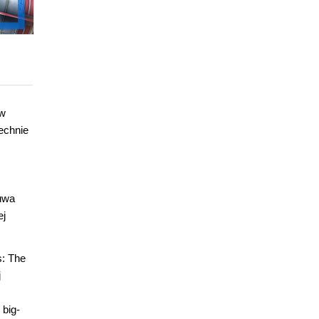
ów
echnie
uwa
ej
s: The
j
 big-