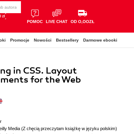
 zł
POMOC
LIVE CHAT
OD O,OOZŁ
oki
Promocje
Nowości
Bestsellery
Darmowe ebooki
ing in CSS. Layout
ments for the Web
r
illy Media
(Z chęcią przeczytam książkę w języku polskim)