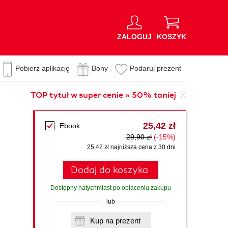
ZALOGUJ
KOSZYK
Pobierz aplikację
Bony
Podaruj prezent
TOP tytuł w super cenie » 50% taniej
25,42 zł
Ebook
29,90 zł
(-15%)
25,42 zł najniższa cena z 30 dni
Dodaj do koszyka
Dostępny natychmiast po opłaceniu zakupu
lub
Kup na prezent