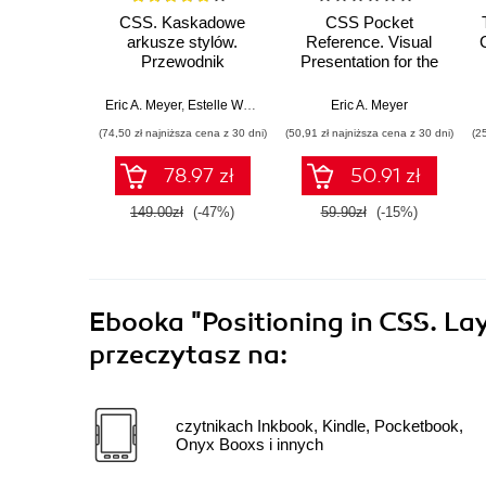
CSS. Kaskadowe
CSS Pocket
arkusze stylów.
Reference. Visual
Przewodnik
Presentation for the
encyklopedyczny.
Web. 5th Edition
Wydanie IV
Eric A. Meyer
,
Estelle Weyl
Eric A. Meyer
(74,50 zł najniższa cena z 30 dni)
(50,91 zł najniższa cena z 30 dni)
(2
78.97 zł
50.91 zł
149.00zł
(-47%)
59.90zł
(-15%)
Ebooka
"Positioning in CSS. L
przeczytasz na:
czytnikach Inkbook, Kindle, Pocketbook,
Onyx Booxs i innych