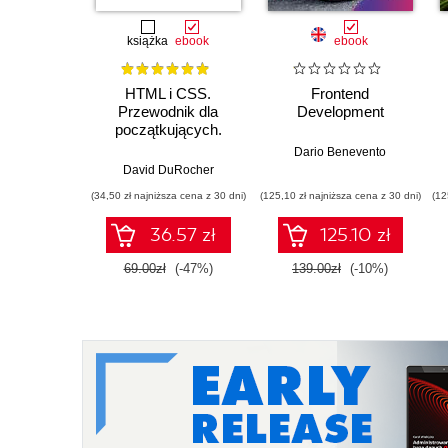
książka
ebook
ebook
HTML i CSS.
Frontend
Przewodnik dla
Development
początkujących.
Solidne podstawy
Dario Benevento
kodowania i
David DuRocher
projektowania
(34,50 zł najniższa cena z 30 dni)
(125,10 zł najniższa cena z 30 dni)
(12
responsywnych stron
internetowych
36.57 zł
125.10 zł
69.00zł
(-47%)
139.00zł
(-10%)