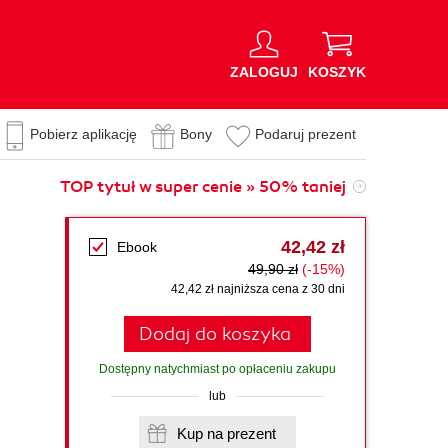
ZALOGUJ
KOSZYK
Pobierz aplikację
Bony
Podaruj prezent
TOP tytuł w super cenie » 50% taniej
42,42 zł
Ebook
49,90 zł
(-15%)
42,42 zł najniższa cena z 30 dni
Dodaj do koszyka
Dostępny natychmiast po opłaceniu zakupu
lub
Kup na prezent