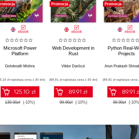
romocja
Promocja
Promocja
ebook
ebook
ebook
Microsoft Power
Web Development in
Python Real-Wo
Platform
Rust
Projects
Goloknath Mishra
Viktor Daróczi
Arun Prakash Shiv
5,10 zł najniższa cena z 30 dni)
(89,91 zł najniższa cena z 30 dni)
(89,91 zł najniższa cena 
125.10 zł
89.91 zł
89.91 z
139.00zł
(-10%)
99.90zł
(-10%)
99.90zł
(-10%