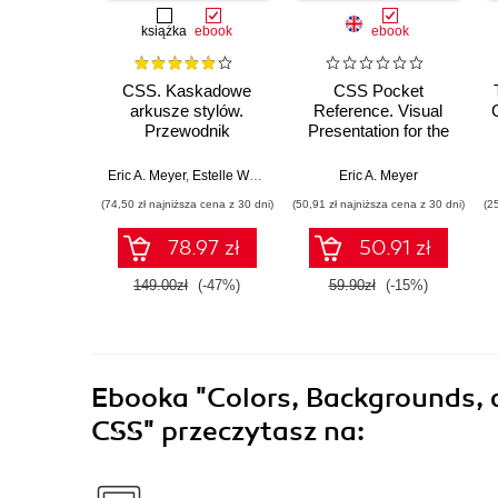
książka
ebook
ebook
CSS. Kaskadowe
CSS Pocket
arkusze stylów.
Reference. Visual
Przewodnik
Presentation for the
encyklopedyczny.
Web. 5th Edition
Wydanie IV
Eric A. Meyer
,
Estelle Weyl
Eric A. Meyer
(74,50 zł najniższa cena z 30 dni)
(50,91 zł najniższa cena z 30 dni)
(2
78.97 zł
50.91 zł
149.00zł
(-47%)
59.90zł
(-15%)
Ebooka
"Colors, Backgrounds, a
CSS"
przeczytasz na: