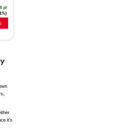
4 zł
21%)
a
ty
 own
rs,
ither
ce it’s