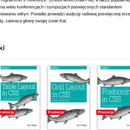
e na wielu konferencjach i sympozjach poświęconych standardom
ktowaniu witryn. Ponadto prowadzi audycję radiową poświęconą erze
ty, zawraca głowę swojej żonie Kat.
ki
romocja
Promocja
Promocja