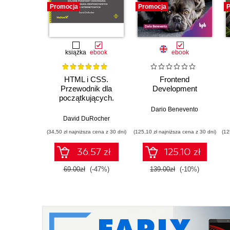
Promocja
Promocja
P
książka
ebook
ebook
HTML i CSS.
Frontend
Przewodnik dla
Development
początkujących.
Solidne podstawy
Dario Benevento
kodowania i
David DuRocher
projektowania
(34,50 zł najniższa cena z 30 dni)
(125,10 zł najniższa cena z 30 dni)
(12
responsywnych stron
internetowych
36.57 zł
125.10 zł
69.00zł
(-47%)
139.00zł
(-10%)