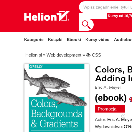
Kursy od 16,70
Kategorie
Książki
Ebooki
Kursy video
Audiobo
Helion.pl
»
Web development
»
📚 CSS
Colors, 
Adding I
Eric A. Meyer
(ebook)
Promocja
Autor:
Eric A. Meye
Wydawnictwo:
O'Re