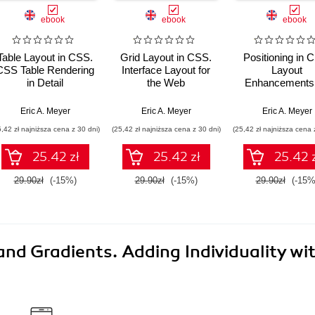
ebook
ebook
ebook
Table Layout in CSS.
Grid Layout in CSS.
Positioning in 
CSS Table Rendering
Interface Layout for
Layout
in Detail
the Web
Enhancements 
the Web
Eric A. Meyer
Eric A. Meyer
Eric A. Meyer
5,42 zł najniższa cena z 30 dni)
(25,42 zł najniższa cena z 30 dni)
(25,42 zł najniższa cena 
25.42 zł
25.42 zł
25.42 
29.90zł
(-15%)
29.90zł
(-15%)
29.90zł
(-15%
nd Gradients. Adding Individuality wi