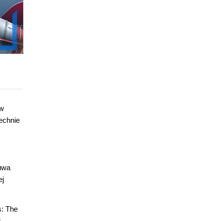
ów
echnie
uwa
ej
s: The
j