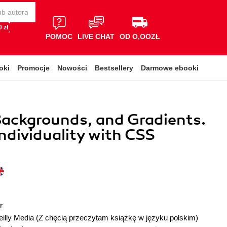
 zł
POMOC
LIVE CHAT
OD O,OOZŁ
oki
Promocje
Nowości
Bestsellery
Darmowe ebooki
Backgrounds, and Gradients.
ndividuality with CSS
r
illy Media
(Z chęcią przeczytam książkę w języku polskim)