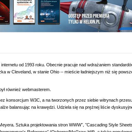
 internetu od 1993 roku. Obecnie pracuje nad wdrażaniem standard
a w Cleveland, w stanie Ohio -- mieście ładniejszym niż się powsz
 był również webmasterem.
zez konsorcjum W3C, a na tworzonych przez siebie witrynach przes
lże balansując na krawędzi. Udziela się na prężnej liście dyskusyjn
Meyera. Sztuka projektowania stron WWW"
, "Cascading Style Sheet
0 Programmer's Reference" (Osborne/McGraw-Hill), a także popularne