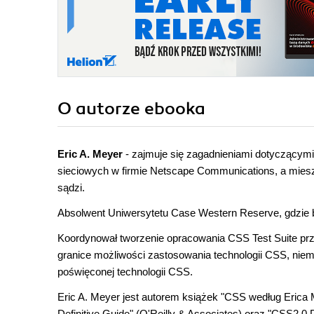
O autorze
ebooka
Eric A. Meyer
- zajmuje się zagadnieniami dotyczącymi
sieciowych w firmie Netscape Communications, a mieszk
sądzi.
Absolwent Uniwersytetu Case Western Reserve, gdzie
Koordynował tworzenie opracowania CSS Test Suite pr
granice możliwości zastosowania technologii CSS, niema
poświęconej technologii CSS.
Eric A. Meyer jest autorem książek
"CSS według Erica 
Definitive Guide" (O'Reilly & Associates) oraz "CSS2.