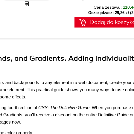
Cena zestawu:
110.4
Oszczędzasz: 29,26 zł (
Dodaj do koszyk
nds, and Gradients. Adding Individuali
ors and backgrounds to any element in a web document, create your
same element. This practical guide shows you many ways to use colo
some effects.
ng fourth edition of
CSS: The Definitive Guide
. When you purchase e
 Gradients, you’ll receive a discount on the entire Definitive Guide on
 pages now.
he color property